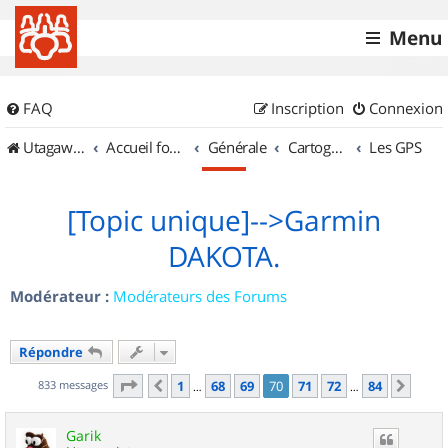
Menu
FAQ
Inscription
Connexion
UtagawaVTT (Randos VTT et VTTAE avec traces GPS)
Accueil forum
Générale
Cartographie et GPS
Les GPS
[Topic unique]-->Garmin
DAKOTA.
Modérateur :
Modérateurs des Forums
Répondre
Page
70
sur
84
833 messages
1
68
69
70
71
72
84
Précédent
Suiv
…
…
Garik