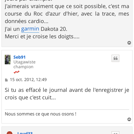
J'aimerais vraiment que ce soit possible, c'est ma
course du Roc d'azur d'hier, avec la trace, mes
données cardio...
garmin
J'ai un
Dakota 20.
Merci et je croise les doigts....
a
u
Seb91
t
Utagawiste
champion
M
15 oct. 2012, 12:49
e
s
Si tu as effacé le journal avant de l'enregistrer je
s
crois que c'est cuit...
a
g
e
Nous sommes ce que nous osons !
a
u
Loud33
t