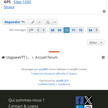
GPS
:
Edge 1000
Strava
a
u
Répondre
t
Page
70
sur
84
833 messages
1
68
69
70
71
72
84
Précédent
Suiv
…
…
Aller
UtagawaVTT (Randos VTT et VTTAE avec traces GPS)
Accueil forum
Développé par
phpBB
® Forum Software © phpBB Limited
Traduction française officielle
©
Qiaeru
Optimized by:
phpBB SEO
Confidentialité
|
Conditions
Qui sommes-nous ?
Contact & Logos