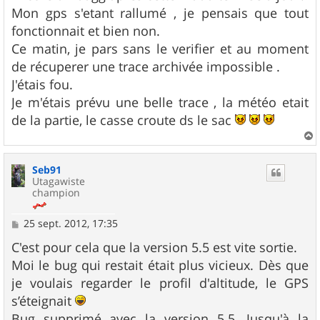
s
Mon gps s'etant rallumé , je pensais que tout
a
g
fonctionnait et bien non.
e
Ce matin, je pars sans le verifier et au moment
de récuperer une trace archivée impossible .
J'étais fou.
Je m'étais prévu une belle trace , la météo etait
de la partie, le casse croute ds le sac
a
u
Seb91
t
Utagawiste
champion
M
25 sept. 2012, 17:35
e
s
C'est pour cela que la version 5.5 est vite sortie.
s
Moi le bug qui restait était plus vicieux. Dès que
a
g
je voulais regarder le profil d'altitude, le GPS
e
s’éteignait
Bug supprimé avec la version 5.5. Jusqu'à la