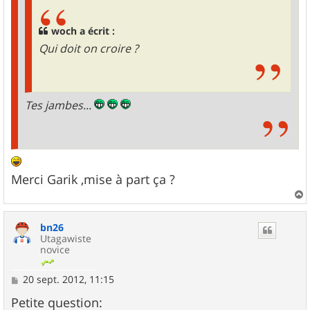
woch a écrit :
Qui doit on croire ?
Tes jambes...
Merci Garik ,mise à part ça ?
a
u
bn26
t
Utagawiste
novice
M
20 sept. 2012, 11:15
e
s
Petite question: