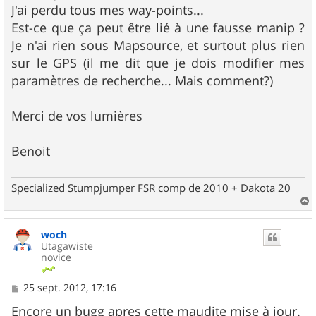
s
J'ai perdu tous mes way-points...
a
g
Est-ce que ça peut être lié à une fausse manip ?
e
Je n'ai rien sous Mapsource, et surtout plus rien
sur le GPS (il me dit que je dois modifier mes
paramètres de recherche... Mais comment?)
Merci de vos lumières
Benoit
Specialized Stumpjumper FSR comp de 2010 + Dakota 20
a
u
woch
t
Utagawiste
novice
M
25 sept. 2012, 17:16
e
s
Encore un bugg apres cette maudite mise à jour.