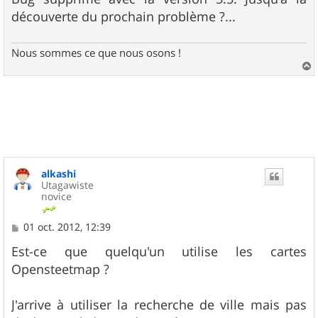
découverte du prochain problème ?...
Nous sommes ce que nous osons !
a
u
t
alkashi
Utagawiste
novice
M
01 oct. 2012, 12:39
e
s
Est-ce que quelqu'un utilise les cartes
s
Opensteetmap ?
a
g
e
J'arrive à utiliser la recherche de ville mais pas