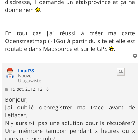
d'adresse, il demande un état/province et ça ne
donne rien
.
En tout cas j'ai réussi à créer ma carte
Openstreetmap (~1Go) à partir du site et elle est
routable dans Mapsource et sur le GPS
.
a
u
Loud33
t
Nouvel
Utagawiste
M
15 oct. 2012, 12:18
e
s
Bonjour,
s
J'ai oublié d'enregistrer ma trace avant de
a
g
l'effacer.
e
N'y aurait-il pas une solution pour la récupérer?
Une mémoire tampon pendant x heures ou x
jours par exemple?