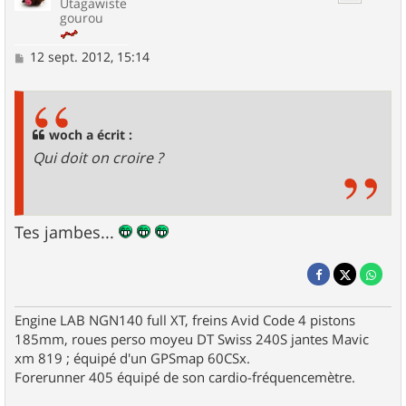
Utagawiste
gourou
M
12 sept. 2012, 15:14
e
s
s
a
g
woch a écrit :
e
Qui doit on croire ?
Tes jambes...
Engine LAB NGN140 full XT, freins Avid Code 4 pistons
185mm, roues perso moyeu DT Swiss 240S jantes Mavic
xm 819 ; équipé d'un GPSmap 60CSx.
Forerunner 405 équipé de son cardio-fréquencemètre.