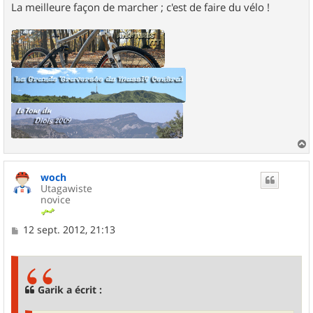
La meilleure façon de marcher ; c'est de faire du vélo !
a
u
woch
t
Utagawiste
novice
M
12 sept. 2012, 21:13
e
s
s
a
g
Garik a écrit :
e