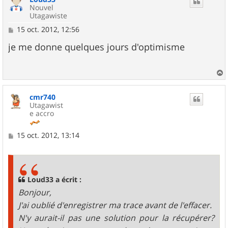
Nouvel
Utagawiste
M
15 oct. 2012, 12:56
e
s
je me donne quelques jours d'optimisme
s
a
g
e
a
u
cmr740
t
Utagawist
e accro
M
15 oct. 2012, 13:14
e
s
s
a
g
Loud33 a écrit :
e
Bonjour,
J'ai oublié d'enregistrer ma trace avant de l'effacer.
N'y aurait-il pas une solution pour la récupérer?