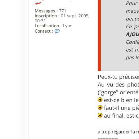
7
Pour 
4
mauva
Messages :
771
0
Inscription :
01 sept. 2005,
beauc
00:31
Localisation :
Lyon
Ce 'p
C
Contact :
AJOU
o
n
Confi
t
est m
a
c
pas le
t
e
r
v
Peux-tu précise
i
Au vu des photo
n
c
("gorge" orient
e
est-ce bien le
n
t
faut-il une pi
3
5
au final, est-
6
9
à trop regarder la 
-------------