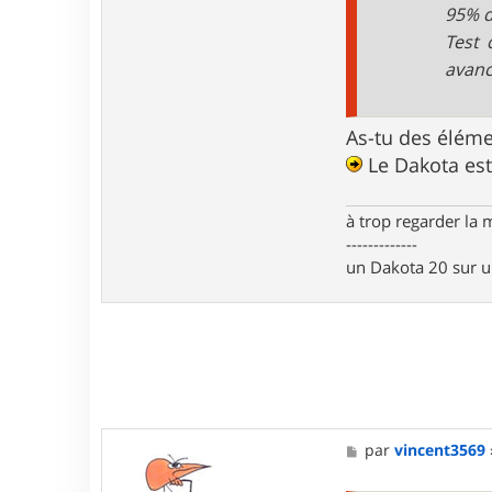
i
95% d
n
Test 
c
e
avanc
n
t
3
5
As-tu des éléme
6
Le Dakota est-
9
à trop regarder la 
-------------
un Dakota 20 sur 
M
par
vincent3569
e
s