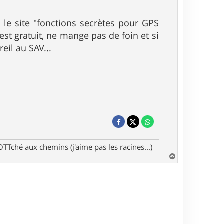
 le site "fonctions secrètes pour GPS
'est gratuit, ne mange pas de foin et si
eil au SAV...
Tché aux chemins (j'aime pas les racines...)
H
a
u
t