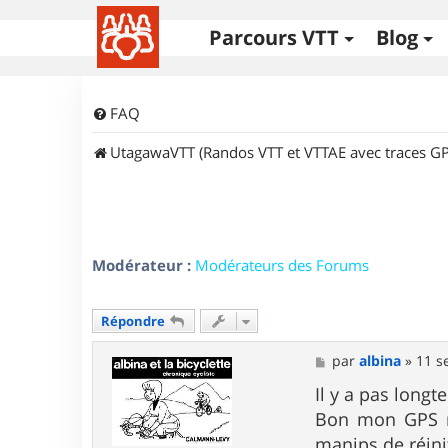
Parcours VTT
Blog
FAQ
UtagawaVTT (Randos VTT et VTTAE avec traces GP
Modérateur :
Modérateurs des Forums
Répondre
M
par
albina
»
11 s
e
s
Il y a pas longt
s
Bon mon GPS n'e
a
g
manips de réini