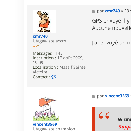
M
par
cmr740
»
28 
e
s
GPS envoyé il y 
s
Aucune nouvel
a
g
cmr740
e
Utagawiste accro
J'ai envoyé un m
Messages :
145
Inscription :
17 août 2009,
19:09
Localisation :
Massif Sainte
Victoire
C
Contact :
o
n
t
a
M
par
vincent3569
c
e
t
s
e
s
r
a
c
g
cmr
m
e
vincent3569
Suppo
r
Utagawiste champion