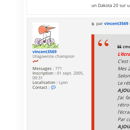
un Dakota 20 sur 
M
par
vincent3569
e
s
s
a
g
cmr
e
vincent3569
L'écr
Utagawiste champion
C'est
Mes 2
Messages :
771
Inscription :
01 sept. 2005,
Selon 
00:31
Localisation :
Lyon
Le ré
C
Contact :
AJOUT
o
n
J'ai 
t
rétro
a
c
l'écra
t
Par c
e
r
AJOUT
v