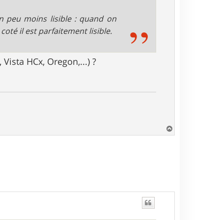
un peu moins lisible : quand on
coté il est parfaitement lisible.
Vista HCx, Oregon,...) ?
H
a
u
t