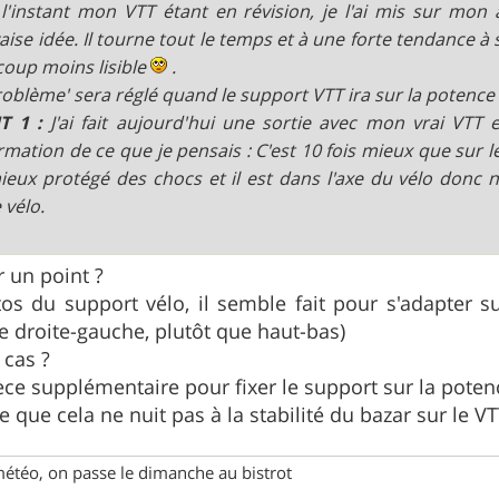
l'instant mon VTT étant en révision, je l'ai mis sur mon a
ise idée. Il tourne tout le temps et à une forte tendance à s
oup moins lisible
.
roblème' sera réglé quand le support VTT ira sur la potence 
T 1 :
J'ai fait aujourd'hui une sortie avec mon vrai VTT 
rmation de ce que je pensais : C'est 10 fois mieux que sur le
ieux protégé des chocs et il est dans l'axe du vélo donc n
 vélo.
r un point ?
s du support vélo, il semble fait pour s'adapter su
ée droite-gauche, plutôt que haut-bas)
 cas ?
èce supplémentaire pour fixer le support sur la poten
ce que cela ne nuit pas à la stabilité du bazar sur le VT
météo, on passe le dimanche au bistrot