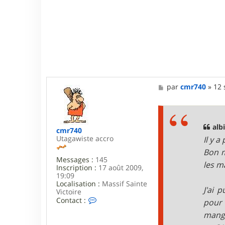
M
par
cmr740
»
12 
e
s
s
a
g
albi
cmr740
e
Utagawiste accro
Il y 
Bon m
Messages :
145
les m
Inscription :
17 août 2009,
19:09
Localisation :
Massif Sainte
J'ai 
Victoire
C
Contact :
pour 
o
mange
n
t