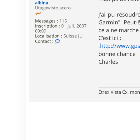
e
albina
Utagawiste accro
J'ai pu résoudr
Messages :
116
Garmin". Peut-êt
Inscription :
01 juil. 2007,
cela ne marche 
09:09
Localisation :
Suisse JU
C'est ici :
C
Contact :
http://www.gps
.
o
n
bonne chance
t
a
Charles
c
t
e
r
a
l
Etrex Vista Cx, mon
b
i
n
a