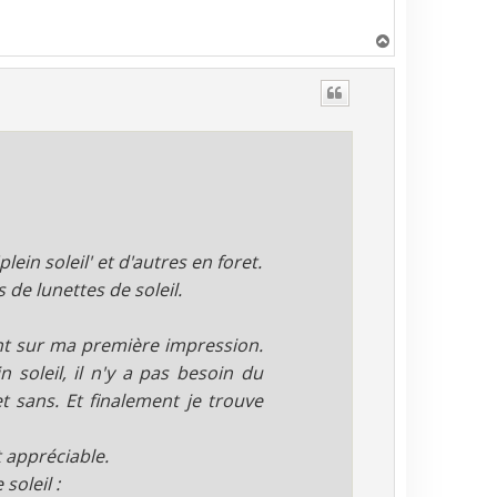
H
a
u
t
ein soleil' et d'autres en foret.
as de lunettes de soleil.
nt sur ma première impression.
n soleil, il n'y a pas besoin du
et sans. Et finalement je trouve
t appréciable.
soleil :