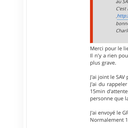
au SAV
a
c
C'est i
t
http
.
e
r
bonn
c
Charl
m
r
7
4
Merci pour le li
0
Il n'y a rien p
plus grave.
J'ai joint le SA
J'ai du rappeler
15min d'attente
personne que la 
J'ai envoyé le G
Normalement 15-