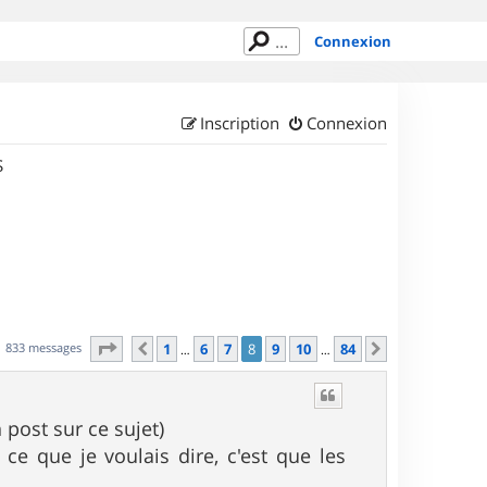
Connexion
Inscription
Connexion
S
Page
8
sur
84
833 messages
1
6
7
8
9
10
84
Précédent
Suivant
…
…
 post sur ce sujet)
ce que je voulais dire, c'est que les