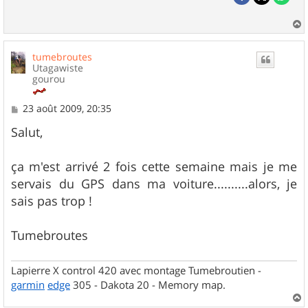
a
u
tumebroutes
t
Utagawiste
gourou
M
23 août 2009, 20:35
e
s
Salut,
s
a
g
ça m'est arrivé 2 fois cette semaine mais je me
e
servais du GPS dans ma voiture..........alors, je
sais pas trop !
Tumebroutes
Lapierre X control 420 avec montage Tumebroutien -
garmin
edge
305 - Dakota 20 - Memory map.
a