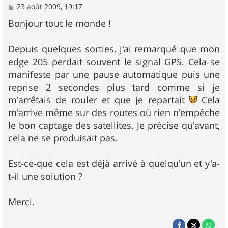
M
23 août 2009, 19:17
e
s
Bonjour tout le monde !
s
a
g
Depuis quelques sorties, j'ai remarqué que mon
e
edge 205 perdait souvent le signal GPS. Cela se
manifeste par une pause automatique puis une
reprise 2 secondes plus tard comme si je
m'arrêtais de rouler et que je repartait
Cela
m'arrive même sur des routes où rien n'empêche
le bon captage des satellites. Je précise qu'avant,
cela ne se produisait pas.
Est-ce-que cela est déjà arrivé à quelqu'un et y'a-
t-il une solution ?
Merci.