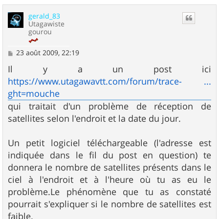
u
gerald_83
t
Utagawiste
gourou
M
23 août 2009, 22:19
e
s
Il y a un post ici
s
https://www.utagawavtt.com/forum/trace- ...
a
g
ght=mouche
e
qui traitait d'un problème de réception de
satellites selon l'endroit et la date du jour.
Un petit logiciel téléchargeable (l'adresse est
indiquée dans le fil du post en question) te
donnera le nombre de satellites présents dans le
ciel à l'endroit et à l'heure où tu as eu le
problème.Le phénomène que tu as constaté
pourrait s'expliquer si le nombre de satellites est
faible.