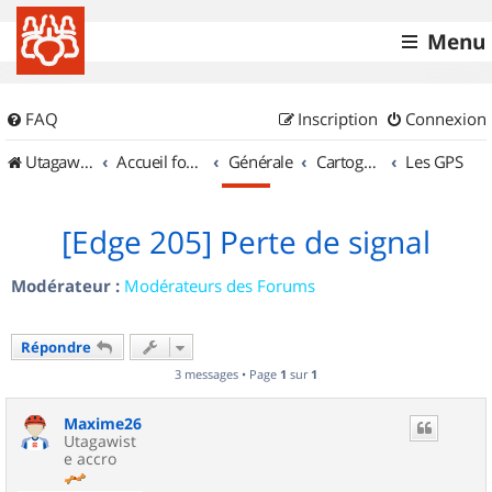
Menu
FAQ
Inscription
Connexion
UtagawaVTT (Randos VTT et VTTAE avec traces GPS)
Accueil forum
Générale
Cartographie et GPS
Les GPS
[Edge 205] Perte de signal
Modérateur :
Modérateurs des Forums
Répondre
3 messages • Page
1
sur
1
Maxime26
Utagawist
e accro