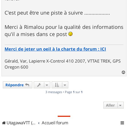
C'est peut être une piste à suivre ..................
Merci à Rimalou pour la qualité des informations
qu'il a mises dans ce post
Merci de jeter un oeil à la charte du forum : ICI
Gérald, Var, Lapierre X-Control 410 2007, VTTAE TREK, GPS
Oregon 600
a
u
Répondre
t
3 messages • Page
1
sur
1
Aller
UtagawaVTT (Randos VTT et VTTAE avec traces GPS)
Accueil forum