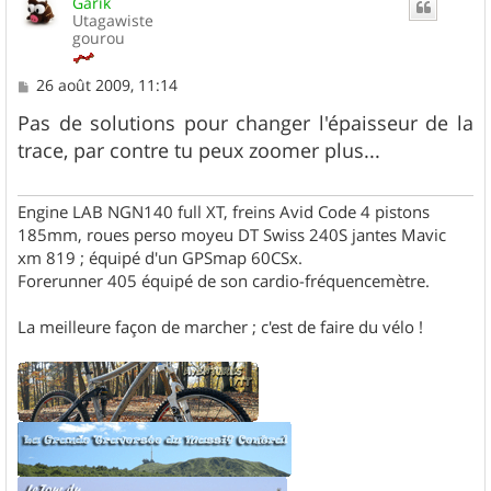
Garik
t
Utagawiste
gourou
M
26 août 2009, 11:14
e
s
Pas de solutions pour changer l'épaisseur de la
s
trace, par contre tu peux zoomer plus...
a
g
e
Engine LAB NGN140 full XT, freins Avid Code 4 pistons
185mm, roues perso moyeu DT Swiss 240S jantes Mavic
xm 819 ; équipé d'un GPSmap 60CSx.
Forerunner 405 équipé de son cardio-fréquencemètre.
La meilleure façon de marcher ; c'est de faire du vélo !