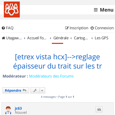
Menu
FAQ
Inscription
Connexion
UtagawaVTT (Randos VTT et VTTAE avec traces GPS)
Accueil forum
Générale
Cartographie et GPS
Les GPS
[etrex vista hcx]-->reglage
épaisseur du trait sur les tr
Modérateur :
Modérateurs des Forums
Répondre
4 messages • Page
1
sur
1
jc63
Nouvel