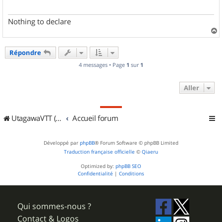
g
e
Nothing to declare
a
u
Répondre
t
4 messages • Page
1
sur
1
Aller
UtagawaVTT (Randos VTT et VTTAE avec traces GPS)
Accueil forum
Développé par
phpBB
® Forum Software © phpBB Limited
Traduction française officielle
©
Qiaeru
Optimized by:
phpBB SEO
Confidentialité
|
Conditions
Qui sommes-nous ?
Contact & Logos