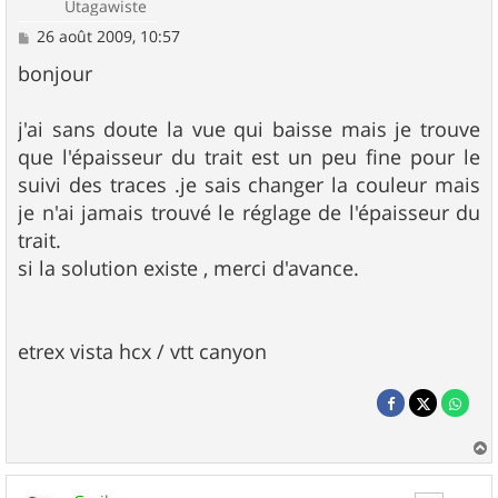
Utagawiste
M
26 août 2009, 10:57
e
s
bonjour
s
a
g
j'ai sans doute la vue qui baisse mais je trouve
e
que l'épaisseur du trait est un peu fine pour le
suivi des traces .je sais changer la couleur mais
je n'ai jamais trouvé le réglage de l'épaisseur du
trait.
si la solution existe , merci d'avance.
etrex vista hcx / vtt canyon
a
u