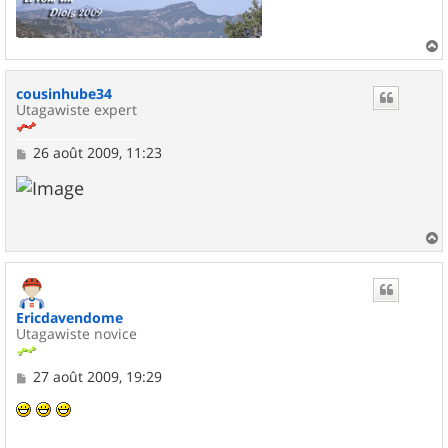
a
u
cousinhube34
t
Utagawiste expert
M
26 août 2009, 11:23
e
s
s
a
g
e
a
u
t
Ericdavendome
Utagawiste novice
M
27 août 2009, 19:29
e
s
s
a