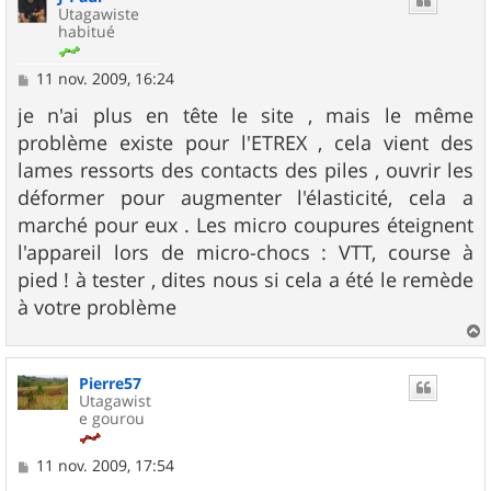
Utagawiste
habitué
M
11 nov. 2009, 16:24
e
s
je n'ai plus en tête le site , mais le même
s
problème existe pour l'ETREX , cela vient des
a
g
lames ressorts des contacts des piles , ouvrir les
e
déformer pour augmenter l'élasticité, cela a
marché pour eux . Les micro coupures éteignent
l'appareil lors de micro-chocs : VTT, course à
pied ! à tester , dites nous si cela a été le remède
à votre problème
a
u
Pierre57
t
Utagawist
e gourou
M
11 nov. 2009, 17:54
e