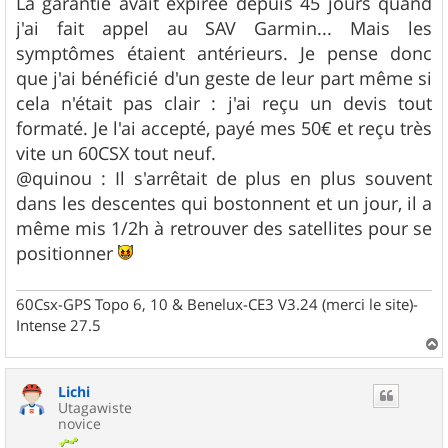
La garantie avait expirée depuis 45 jours quand
s
j'ai fait appel au SAV Garmin... Mais les
a
g
symptômes étaient antérieurs. Je pense donc
e
que j'ai bénéficié d'un geste de leur part même si
cela n'était pas clair : j'ai reçu un devis tout
formaté. Je l'ai accepté, payé mes 50€ et reçu très
vite un 60CSX tout neuf.
@quinou : Il s'arrêtait de plus en plus souvent
dans les descentes qui bostonnent et un jour, il a
même mis 1/2h à retrouver des satellites pour se
positionner
60Csx-GPS Topo 6, 10 & Benelux-CE3 V3.24 (merci le site)-
Intense 27.5
a
u
Lichi
t
Utagawiste
novice