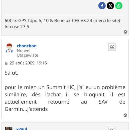
60Csx-GPS Topo 6, 10 & Benelux-CE3 V3.24 (merci le site)-
Intense 27.5
a
u
chonchon
t
Nouvel
Utagawiste
M
29 août 2009, 19:15
e
s
Salut,
s
a
g
pour le mien un Summit HC, j'ai eu un problème
e
similaire, dés l'achat il se bloquait, il est
actuellement retourné au SAV de
Garmin...j'attends
a
u
J-Paul
t