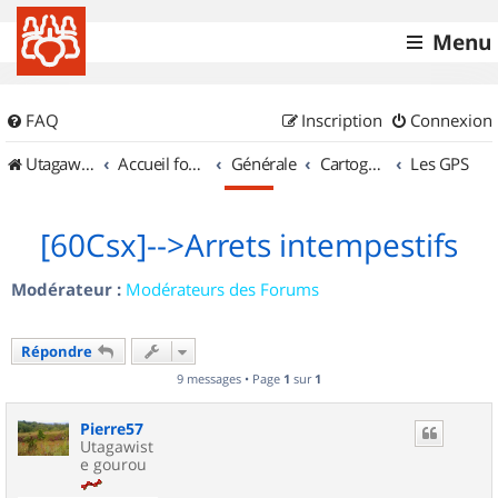
Menu
FAQ
Inscription
Connexion
UtagawaVTT (Randos VTT et VTTAE avec traces GPS)
Accueil forum
Générale
Cartographie et GPS
Les GPS
[60Csx]-->Arrets intempestifs
Modérateur :
Modérateurs des Forums
Répondre
9 messages • Page
1
sur
1
Pierre57
Utagawist
e gourou