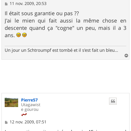
M
11 nov. 2009, 20:53
e
s
Il était sous garantie ou pas ??
s
J'ai le mien qui fait aussi la même chose en
a
g
descente quand ça "cogne" un peu, mais il a 3
e
ans.
Un jour un Schtroumpf est tombé et il s'est fait un bleu...
a
u
t
Pierre57
Utagawist
e gourou
M
12 nov. 2009, 07:51
e
s