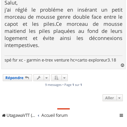
s
Salut,
s
j'ai réglé le probléme en insérant un petit
a
g
morceau de mousse genre double face entre le
e
capot et les piles.Ce morceau de mousse
maitiend les piles plaquées au fond de leurs
logement et évite ainsi les déconnexions
intempestives.
spé fsr xc - garmin e-trex venture hc+carto exploreur3.18
a
u
Répondre
t
9 messages • Page
1
sur
1
Aller
UtagawaVTT (Randos VTT et VTTAE avec traces GPS)
Accueil forum