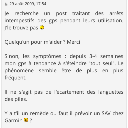
M
29 août 2009, 17:54
e
s
Je recherche un post traitant des arrêts
s
intempestifs des gps pendant leurs utilisation.
a
g
J'le trouve pas
e
Quelqu'un pour m'aider ? Merci
Sinon, les symptômes : depuis 3-4 semaines
mon gps à tendance à s'éteindre "tout seul". Le
phénomène semble être de plus en plus
fréquent.
Il ne s'agit pas de l'écartement des languettes
des piles.
Y a t'il un remède ou faut il prévoir un SAV chez
Garmin
?