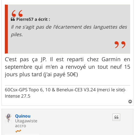
s
s
a
g
Pierre57 a écrit :
e
Il ne s'agit pas de l'écartement des languettes des
piles.
C'est pas ça JP. Il est reparti chez Garmin en
septembre qui m'en a renvoyé un tout neuf 15
jours plus tard (j'ai payé 50€)
60Csx-GPS Topo 6, 10 & Benelux-CE3 V3.24 (merci le site)-
Intense 27.5
a
u
Quinou
t
Utagawiste
accro