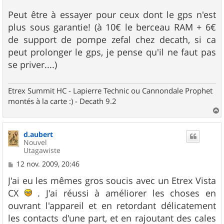
Peut être à essayer pour ceux dont le gps n'est
plus sous garantie! (à 10€ le berceau RAM + 6€
de support de pompe zefal chez decath, si ca
peut prolonger le gps, je pense qu'il ne faut pas
se priver....)
Etrex Summit HC - Lapierre Technic ou Cannondale Prophet
montés à la carte :) - Decath 9.2
a
u
d.aubert
t
Nouvel
Utagawiste
M
12 nov. 2009, 20:46
e
s
J'ai eu les mêmes gros soucis avec un Etrex Vista
s
CX
. J'ai réussi à améliorer les choses en
a
g
ouvrant l'appareil et en retordant délicatement
e
les contacts d'une part, et en rajoutant des cales