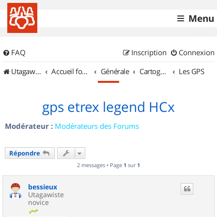
Menu
FAQ
Inscription
Connexion
UtagawaVTT (Randos VTT et VTTAE avec traces GPS)
Accueil forum
Générale
Cartographie et GPS
Les GPS
gps etrex legend HCx
Modérateur :
Modérateurs des Forums
Répondre
2 messages • Page
1
sur
1
bessieux
Utagawiste
novice