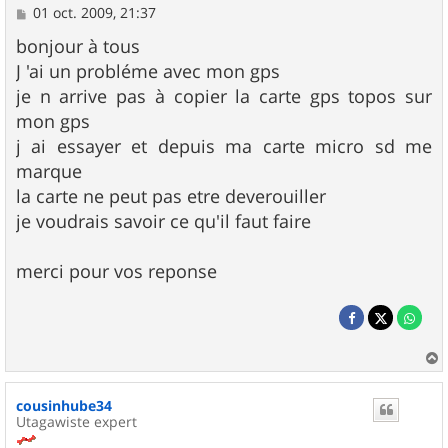
M
01 oct. 2009, 21:37
e
s
bonjour à tous
s
J 'ai un probléme avec mon gps
a
g
je n arrive pas à copier la carte gps topos sur
e
mon gps
j ai essayer et depuis ma carte micro sd me
marque
la carte ne peut pas etre deverouiller
je voudrais savoir ce qu'il faut faire
merci pour vos reponse
a
u
cousinhube34
t
Utagawiste expert