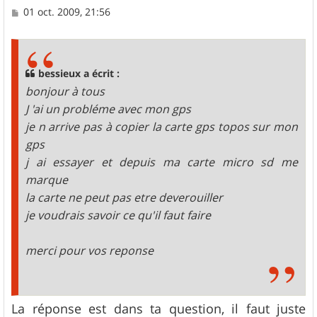
M
01 oct. 2009, 21:56
e
s
s
a
g
bessieux a écrit :
e
bonjour à tous
J 'ai un probléme avec mon gps
je n arrive pas à copier la carte gps topos sur mon
gps
j ai essayer et depuis ma carte micro sd me
marque
la carte ne peut pas etre deverouiller
je voudrais savoir ce qu'il faut faire
merci pour vos reponse
La réponse est dans ta question, il faut juste