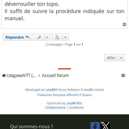
déverrouiller ton topo.
Il suffit de suivre la procédure indiquée sur ton
manuel.
a
u
Répondre
t
2 messages • Page
1
sur
1
Aller
UtagawaVTT (Randos VTT et VTTAE avec traces GPS)
Accueil forum
Développé par
phpBB
® Forum Software © phpBB Limited
Traduction française officielle
©
Qiaeru
Optimized by:
phpBB SEO
Confidentialité
|
Conditions
Qui sommes-nous ?