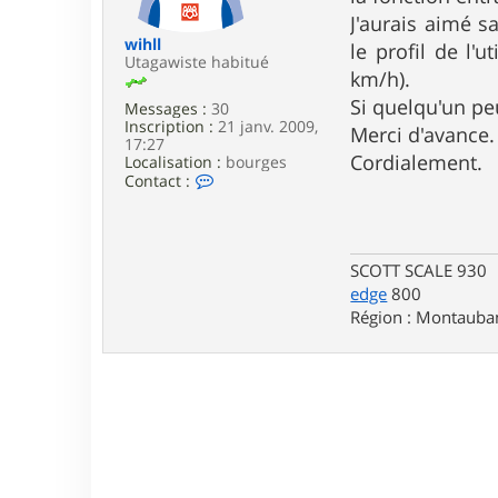
e
J'aurais aimé s
wihll
le profil de l'
Utagawiste habitué
km/h).
Si quelqu'un pe
Messages :
30
Inscription :
21 janv. 2009,
Merci d'avance.
17:27
Cordialement.
Localisation :
bourges
C
Contact :
o
n
t
a
c
SCOTT SCALE 930
t
edge
800
e
Région : Montauba
r
w
i
h
l
l