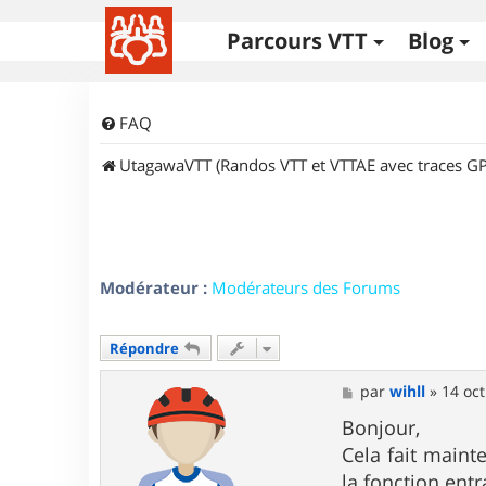
Parcours VTT
Blog
FAQ
UtagawaVTT (Randos VTT et VTTAE avec traces GP
Modérateur :
Modérateurs des Forums
Répondre
M
par
wihll
»
14 oct
e
s
Bonjour,
s
Cela fait main
a
g
la fonction ent