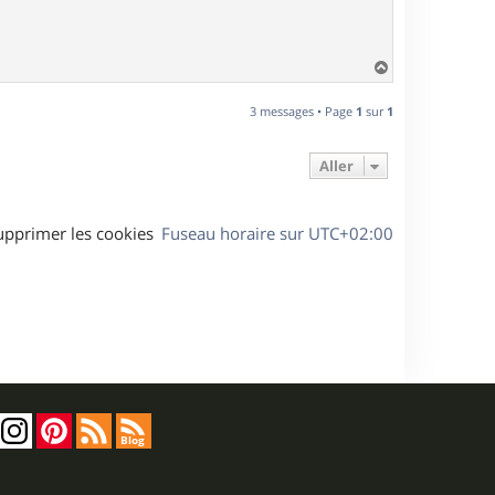
H
a
u
3 messages • Page
1
sur
1
t
Aller
upprimer les cookies
Fuseau horaire sur
UTC+02:00