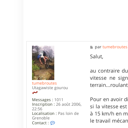
M
par
tumebroutes
e
s
Salut,
s
a
g
au contraire du
e
vitesse ne sig
tumebroutes
terrain...roulan
Utagawiste gourou
Pour en avoir d
Messages :
1011
Inscription :
26 août 2006,
si la vitesse e
22:56
à 15 km/h en mo
Localisation :
Pas loin de
Grenoble
le travail mécani
C
Contact :
o