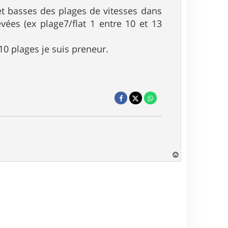
et basses des plages de vitesses dans
evées (ex plage7/flat 1 entre 10 et 13
10 plages je suis preneur.
H
a
u
t