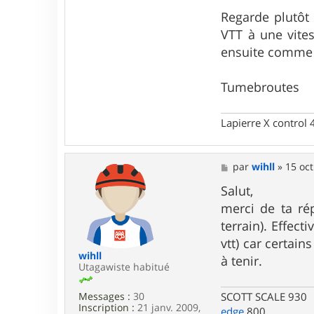
n
Regarde plutôt 
t
a
VTT à une vitess
c
ensuite comme u
t
e
r
Tumebroutes
t
u
m
e
Lapierre X control
b
r
o
u
M
par
wihll
»
15 oct
t
e
e
s
Salut,
s
s
merci de ta rép
a
g
terrain). Effec
e
vtt) car certai
wihll
à tenir.
Utagawiste habitué
SCOTT SCALE 930
Messages :
30
Inscription :
21 janv. 2009,
edge
800