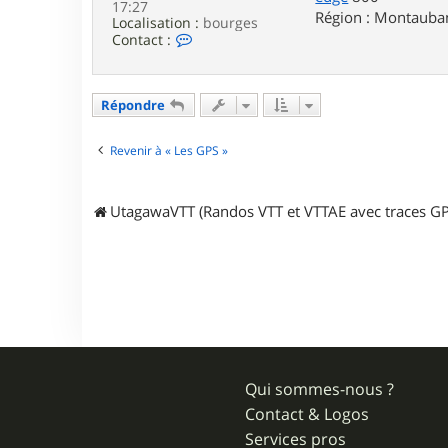
17:27
Région : Montauba
Localisation :
bourges
C
Contact :
o
n
t
a
Répondre
c
t
e
Revenir à « Les GPS »
r
w
i
UtagawaVTT (Randos VTT et VTTAE avec traces GP
h
l
l
Qui sommes-nous ?
Contact & Logos
Services pros