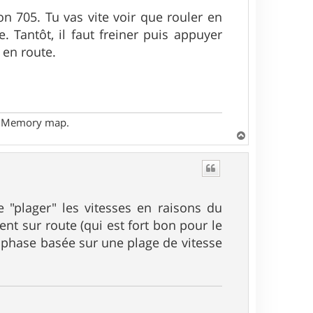
on 705. Tu vas vite voir que rouler en
e. Tantôt, il faut freiner puis appuyer
 en route.
- Memory map.
H
a
u
t
de "plager" les vitesses en raisons du
nt sur route (qui est fort bon pour le
 phase basée sur une plage de vitesse