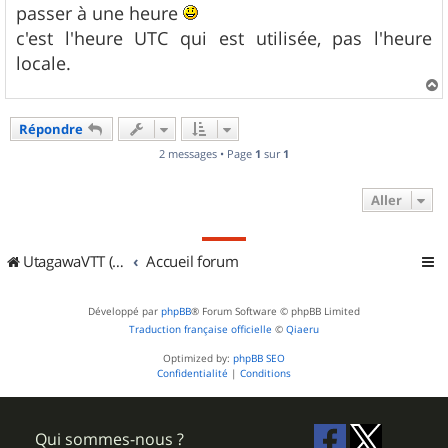
s
passer à une heure
a
g
c'est l'heure UTC qui est utilisée, pas l'heure
e
locale.
a
u
Répondre
t
2 messages • Page
1
sur
1
Aller
UtagawaVTT (Randos VTT et VTTAE avec traces GPS)
Accueil forum
Développé par
phpBB
® Forum Software © phpBB Limited
Traduction française officielle
©
Qiaeru
Optimized by:
phpBB SEO
Confidentialité
|
Conditions
Qui sommes-nous ?