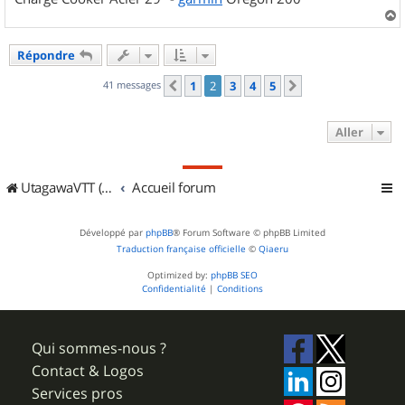
a
u
Répondre
t
41 messages
1
2
3
4
5
Précédent
Suivant
Aller
UtagawaVTT (Randos VTT et VTTAE avec traces GPS)
Accueil forum
Développé par
phpBB
® Forum Software © phpBB Limited
Traduction française officielle
©
Qiaeru
Optimized by:
phpBB SEO
Confidentialité
|
Conditions
Qui sommes-nous ?
Contact & Logos
Services pros