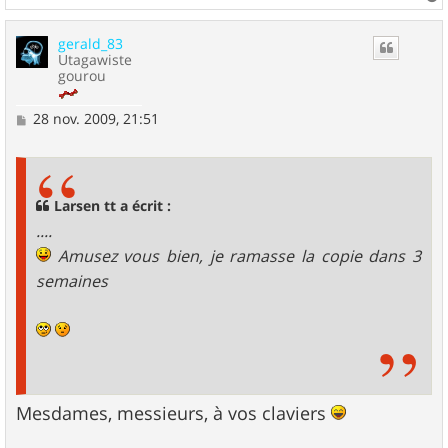
a
u
gerald_83
t
Utagawiste
gourou
M
28 nov. 2009, 21:51
e
s
s
a
g
Larsen tt a écrit :
e
....
Amusez vous bien, je ramasse la copie dans 3
semaines
Mesdames, messieurs, à vos claviers