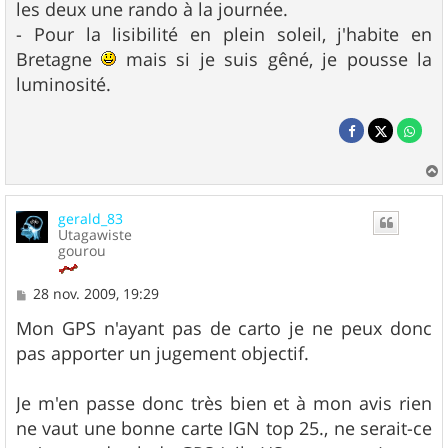
les deux une rando à la journée.
- Pour la lisibilité en plein soleil, j'habite en
Bretagne
mais si je suis gêné, je pousse la
luminosité.
a
u
gerald_83
t
Utagawiste
gourou
M
28 nov. 2009, 19:29
e
s
Mon GPS n'ayant pas de carto je ne peux donc
s
pas apporter un jugement objectif.
a
g
e
Je m'en passe donc très bien et à mon avis rien
ne vaut une bonne carte IGN top 25., ne serait-ce