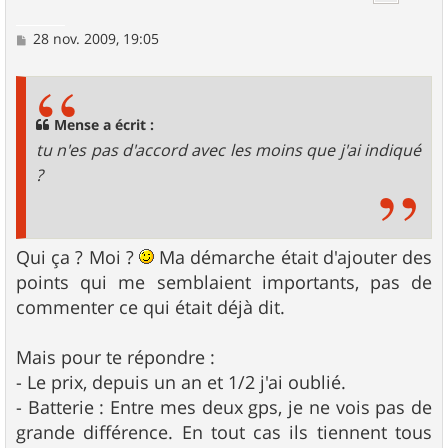
M
28 nov. 2009, 19:05
e
s
s
a
g
Mense a écrit :
e
tu n'es pas d'accord avec les moins que j'ai indiqué
?
Qui ça ? Moi ?
Ma démarche était d'ajouter des
points qui me semblaient importants, pas de
commenter ce qui était déjà dit.
Mais pour te répondre :
- Le prix, depuis un an et 1/2 j'ai oublié.
- Batterie : Entre mes deux gps, je ne vois pas de
grande différence. En tout cas ils tiennent tous