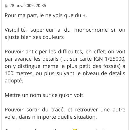
M
28 nov. 2009, 20:35
e
s
Pour ma part, Je ne vois que du +.
s
a
g
Visibilité, superieur a du monochrome si on
e
ajuste bien ses couleurs
Pouvoir anticiper les difficultes, en effet, on voit
par avance les details ( ... sur carte IGN 1/25000,
on y distingue meme le plus petit des fossés) a
100 metres, ou plus suivant le niveau de details
adopté.
Mettre un nom sur ce qu'on voit
Pouvoir sortir du tracé, et retrouver une autre
voie , dans n'importe quelle situation.