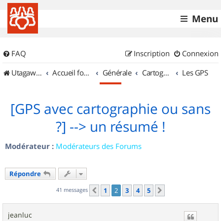
Menu
FAQ
Inscription
Connexion
UtagawaVTT (Randos VTT et VTTAE avec traces GPS)
Accueil forum
Générale
Cartographie et GPS
Les GPS
[GPS avec cartographie ou sans
?] --> un résumé !
Modérateur :
Modérateurs des Forums
Répondre
41 messages
1
2
3
4
5
Précédent
Suivant
jeanluc