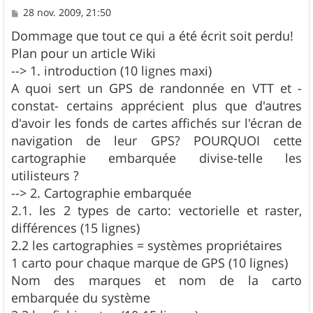
M
28 nov. 2009, 21:50
e
s
Dommage que tout ce qui a été écrit soit perdu!
s
Plan pour un article Wiki
a
g
--> 1. introduction (10 lignes maxi)
e
A quoi sert un GPS de randonnée en VTT et -
constat- certains apprécient plus que d'autres
d'avoir les fonds de cartes affichés sur l'écran de
navigation de leur GPS? POURQUOI cette
cartographie embarquée divise-telle les
utilisteurs ?
--> 2. Cartographie embarquée
2.1. les 2 types de carto: vectorielle et raster,
différences (15 lignes)
2.2 les cartographies = systèmes propriétaires
1 carto pour chaque marque de GPS (10 lignes)
Nom des marques et nom de la carto
embarquée du système