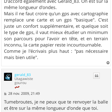
s
D'accord également avec Gerald_83. On est sur la
s
même longueur d'ondes.
a
g
Mais il ne faut croire qu'un gps avec cartographie
e
remplace une carte et un gps "basique". C'est
juste un confort supplémentaire, et quelque soit
le type de gps, il vaut mieux étudier un minimum
son parcours pour l'avoir en tête, et en terrain
inconnu, la carte papier reste incourtournable.
Comme je l'écrivais plus haut : "pas nécessaire
mais bien utile".
a
u
gerald_83
t
Utagawiste
gourou
M
28 nov. 2009, 21:49
e
s
Tumebroutes, je ne peux que te renvoyer la balle
s
et être sur la même longueur d'onde que toi.
a