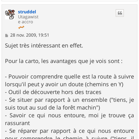
a
u
struddel
t
Utagawist
e accro
M
28 nov. 2009, 19:51
e
s
Sujet très intéressant en effet.
s
a
g
Pour la carto, les avantages que je vois sont :
e
- Pouvoir comprendre quelle est la route à suivre
lorsqu'il peut y avoir un doute (chemins en Y)
- Outil de découverte hors des traces
- Se situer par rapport à un ensemble ("tiens, je
suis tout au sud de la forêt machin")
- Savoir ce qui nous entoure, moi je trouve ça
rassurant
- Se réparer par rapport à ce qui nous entoure
pour comprendre le chemin à suivre ("tiens, il