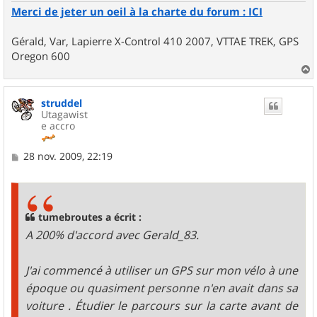
Merci de jeter un oeil à la charte du forum : ICI
Gérald, Var, Lapierre X-Control 410 2007, VTTAE TREK, GPS
Oregon 600
a
u
struddel
t
Utagawist
e accro
M
28 nov. 2009, 22:19
e
s
s
a
g
tumebroutes a écrit :
e
A 200% d'accord avec Gerald_83.
J'ai commencé à utiliser un GPS sur mon vélo à une
époque ou quasiment personne n'en avait dans sa
voiture . Étudier le parcours sur la carte avant de