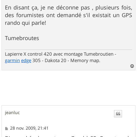
En disant ça, je ne déconne pas , plusieurs fois,
des forumistes ont demandé s'il existait un GPS
rando qui parle!
Tumebroutes
Lapierre X control 420 avec montage Tumebroutien -
garmin
edge
305 - Dakota 20 - Memory map.
a
u
t
jeanluc
M
28 nov. 2009, 21:41
e