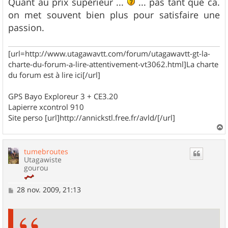
Quant au prix superieur ...
... pas tant que ca.
on met souvent bien plus pour satisfaire une
passion.
[url=http://www.utagawavtt.com/forum/utagawavtt-gt-la-
charte-du-forum-a-lire-attentivement-vt3062.html]La charte
du forum est à lire ici[/url]
GPS Bayo Exploreur 3 + CE3.20
Lapierre xcontrol 910
Site perso [url]http://annickstl.free.fr/avld/[/url]
a
u
tumebroutes
t
Utagawiste
gourou
M
28 nov. 2009, 21:13
e
s
s
a