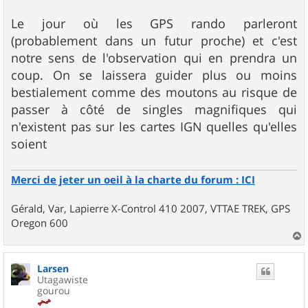
g
e
Le jour où les GPS rando parleront
(probablement dans un futur proche) et c'est
notre sens de l'observation qui en prendra un
coup. On se laissera guider plus ou moins
bestialement comme des moutons au risque de
passer à côté de singles magnifiques qui
n'existent pas sur les cartes IGN quelles qu'elles
soient
Merci de jeter un oeil à la charte du forum : ICI
Gérald, Var, Lapierre X-Control 410 2007, VTTAE TREK, GPS
Oregon 600
a
u
Larsen
t
Utagawiste
gourou