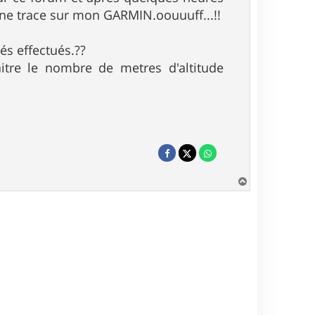
r une trace sur mon GARMIN.oouuuff...!!
és effectués.??
itre le nombre de metres d'altitude
H
a
u
t