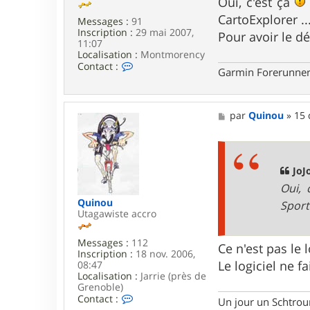
Oui, c'est ça
e
s
CartoExplorer ...
r
Messages :
91
a
l
Inscription :
29 mai 2007,
g
Pour avoir le dé
o
11:07
e
u
Localisation :
Montmorency
-
C
Contact :
Garmin Forerunner
b
o
l
n
a
t
n
a
M
par
Quinou
»
15 
c
c
e
t
s
e
s
r
a
J
g
JoJ
o
e
J
Oui, 
o
Quinou
SportT
b
Utagawiste accro
a
r
Messages :
112
Ce n'est pas le 
Inscription :
18 nov. 2006,
Le logiciel ne fa
08:47
Localisation :
Jarrie (près de
Grenoble)
C
Contact :
Un jour un Schtroump
o