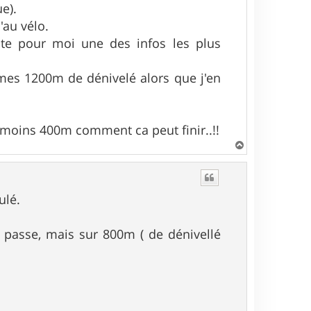
e).
'au vélo.
ste pour moi une des infos les plus
mes 1200m de dénivelé alors que j'en
 moins 400m comment ca peut finir..!!
H
a
u
t
ulé.
 passe, mais sur 800m ( de dénivellé