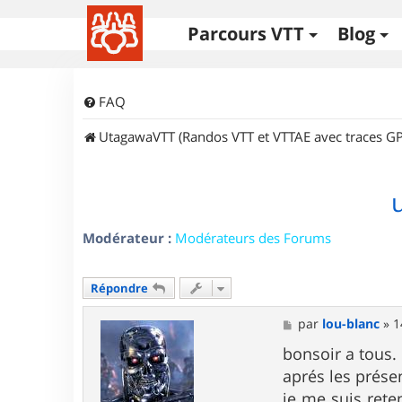
Parcours VTT
Blog
FAQ
UtagawaVTT (Randos VTT et VTTAE avec traces GP
Modérateur :
Modérateurs des Forums
Répondre
M
par
lou-blanc
»
1
e
s
bonsoir a tous.
s
aprés les prése
a
g
je me suis rete