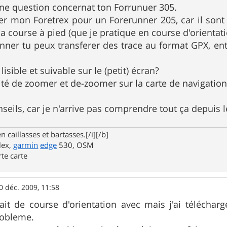
 une question concernat ton Forrunuer 305.
r mon Foretrex pour un Forerunner 205, car il sont t
la course à pied (que je pratique en course d'orientat
nner tu peux transferer des trace au format GPX, entr
 lisible et suivable sur le (petit) écran?
bilité de zoomer et de-zoomer sur la carte de navigatio
seils, car je n'arrive pas comprendre tout ça depuis l
n caillasses et bartasses.[/i][/b]
lex,
garmin
edge
530, OSM
rte carte
0 déc. 2009, 11:58
fait de course d'orientation avec mais j'ai téléchargé
robleme.