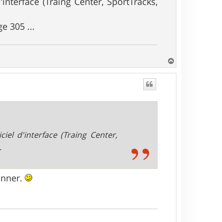
'interface (Traing Center, SportTracks,
e 305 ...
H
a
u
t
ciel d'interface (Traing Center,
.
runner.