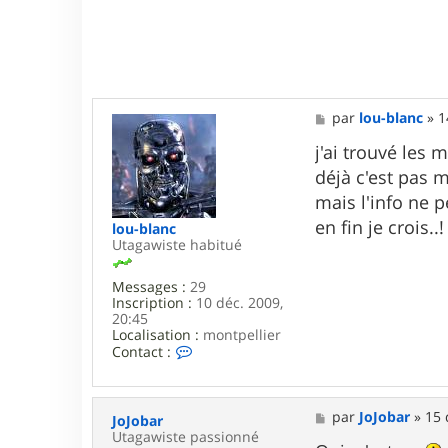
M
par
lou-blanc
»
1
e
s
j'ai trouvé les
s
déjà c'est pas m
a
g
mais l'info ne p
e
en fin je crois..!
lou-blanc
Utagawiste habitué
Messages :
29
Inscription :
10 déc. 2009,
20:45
Localisation :
montpellier
C
Contact :
o
n
t
a
M
par
JoJobar
»
15 
JoJobar
c
e
Utagawiste passionné
t
s