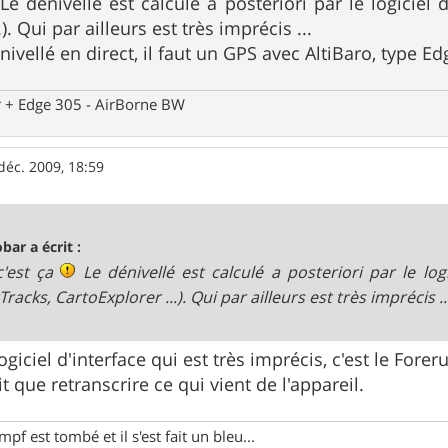
Le dénivellé est calculé a posteriori par le logiciel d
). Qui par ailleurs est très imprécis ...
nivellé en direct, il faut un GPS avec AltiBaro, type Edg
 + Edge 305 - AirBorne BW
déc. 2009, 18:59
obar a écrit :
c'est ça
Le dénivellé est calculé a posteriori par le logi
racks, CartoExplorer ...). Qui par ailleurs est très imprécis ..
logiciel d'interface qui est très imprécis, c'est le Fore
it que retranscrire ce qui vient de l'appareil.
f est tombé et il s'est fait un bleu...