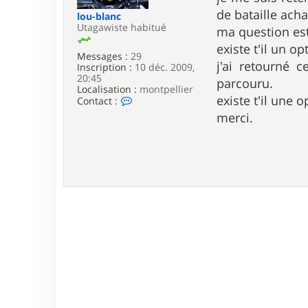
e
de bataille acha
lou-blanc
Utagawiste habitué
ma question est
existe t'il un 
Messages :
29
j'ai retourné 
Inscription :
10 déc. 2009,
20:45
parcouru.
Localisation :
montpellier
existe t'il une 
C
Contact :
o
merci.
n
t
a
c
t
e
r
l
o
u
-
b
l
a
n
c