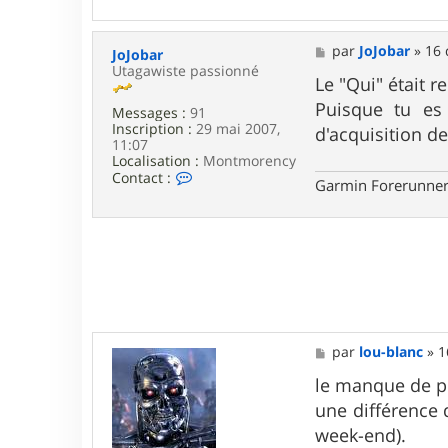
n
t
a
M
par
JoJobar
»
16 
JoJobar
c
e
Utagawiste passionné
t
s
Le "Qui" était re
e
s
Puisque tu es 
r
Messages :
91
a
Q
Inscription :
29 mai 2007,
g
d'acquisition de
u
11:07
e
i
Localisation :
Montmorency
n
C
Contact :
Garmin Forerunner
o
o
u
n
t
a
c
t
e
r
J
o
M
J
par
lou-blanc
»
1
e
o
s
le manque de p
b
s
a
une différence
a
r
g
week-end).
e