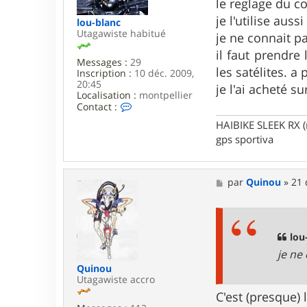
g
le reglage du co
e
je l'utilise auss
lou-blanc
Utagawiste habitué
je ne connait pa
il faut prendre
Messages :
29
les satélites. a 
Inscription :
10 déc. 2009,
20:45
je l'ai acheté s
Localisation :
montpellier
C
Contact :
o
HAIBIKE SLEEK RX 
n
t
gps sportiva
a
c
t
M
par
Quinou
»
21 
e
e
r
s
l
s
o
a
u
g
lou
-
e
b
je ne
l
Quinou
a
Utagawiste accro
n
c
C'est (presque)