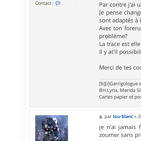
C
Contact :
Par contre j'ai
o
Je pense change
n
t
sont adaptés à 
a
Avec ton foreru
c
t
problème?
e
r
La trace est elle
F
Il y at'il possi
r
a
n
Merci de tes con
c
e
s
c
[b][i]Garrigologue e
o
BH Lynx, Merida Si
Cartes papier et po
M
par
lou-blanc
»
2
e
s
je n'ai jamais 
s
zoumer sans p
a