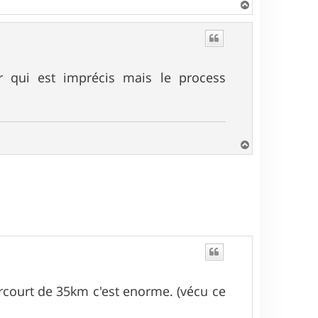
H
a
u
t
r qui est imprécis mais le process
H
a
u
t
court de 35km c'est enorme. (vécu ce