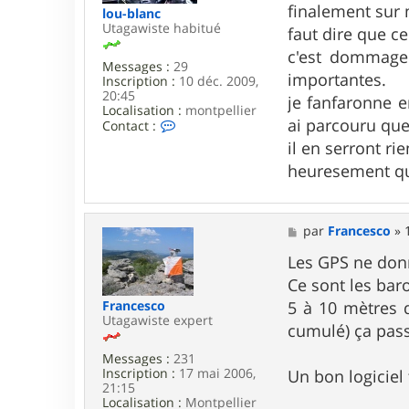
finalement sur 
lou-blanc
Utagawiste habitué
faut dire que c
c'est dommage 
Messages :
29
importantes.
Inscription :
10 déc. 2009,
20:45
je fanfaronne 
Localisation :
montpellier
ai parcouru que 
C
Contact :
o
il en serront ri
n
t
heuresement que
a
c
t
e
M
par
Francesco
»
r
e
l
s
Les GPS ne donn
o
s
Ce sont les bar
u
a
-
g
5 à 10 mètres 
Francesco
b
e
Utagawiste expert
cumulé) ça pass
l
a
n
Messages :
231
c
Inscription :
17 mai 2006,
Un bon logiciel 
21:15
Localisation :
Montpellier