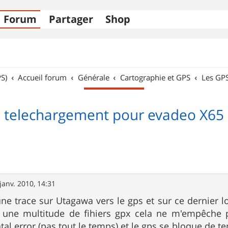
Forum
Partager
Shop
S)
Accueil forum
Générale
Cartographie et GPS
Les GP
telechargement pour evadeo X65
janv. 2010, 14:31
une trace sur Utagawa vers le gps et sur ce dernier lo
re une multitude de fihiers gpx cela ne m'empêche p
tal error (pas tout le temps) et le gps se bloque de te