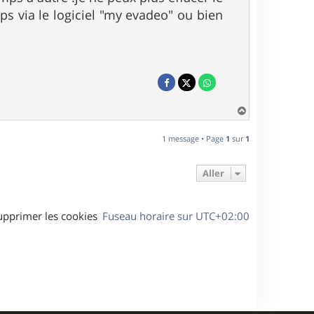
ps via le logiciel "my evadeo" ou bien
H
a
u
1 message • Page
1
sur
1
t
Aller
upprimer les cookies
Fuseau horaire sur
UTC+02:00