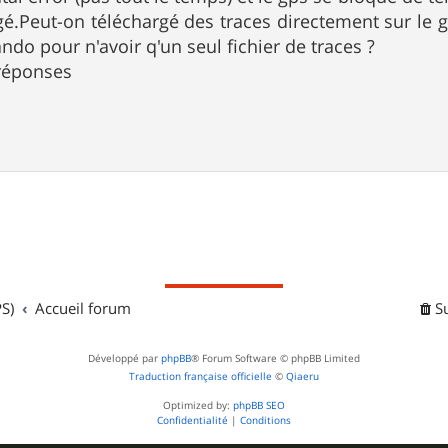
rgé.Peut-on téléchargé des traces directement sur le g
ndo pour n'avoir q'un seul fichier de traces ?
 réponses
S)
Accueil forum
S
Développé par
phpBB
® Forum Software © phpBB Limited
Traduction française officielle
©
Qiaeru
Optimized by:
phpBB SEO
Confidentialité
|
Conditions