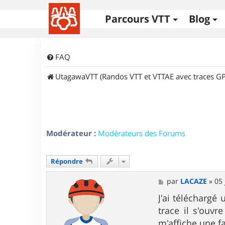
Parcours VTT
Blog
FAQ
UtagawaVTT (Randos VTT et VTTAE avec traces GP
Modérateur :
Modérateurs des Forums
Répondre
M
par
LACAZE
»
05 
e
s
J'ai téléchargé 
s
trace il s'ouv
a
g
m'affiche une fa