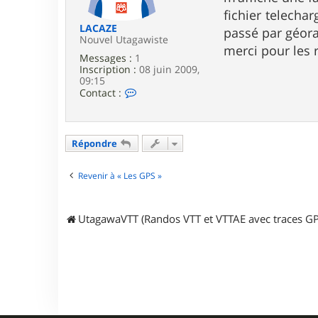
e
fichier telecha
LACAZE
passé par géora
Nouvel Utagawiste
merci pour les
Messages :
1
Inscription :
08 juin 2009,
09:15
C
Contact :
o
n
t
a
Répondre
c
t
e
Revenir à « Les GPS »
r
L
A
C
UtagawaVTT (Randos VTT et VTTAE avec traces GP
A
Z
E