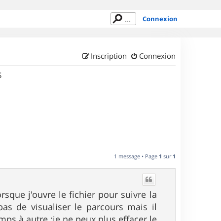
Connexion
Inscription
Connexion
S
1 message • Page
1
sur
1
rsque j'ouvre le fichier pour suivre la
as de visualiser le parcours mais il
mps à autre :je ne peux plus effacer le