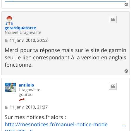
a
u
t
gerardquatorze
Nouvel Utagawiste
M
11 janv. 2010, 20:52
e
s
Merci pour ta réponse mais sur le site de garmin
s
seul le lien correspondant à la version en anglais
a
g
fonctionne.
e
a
u
antilolo
t
Utagawiste
gourou
M
11 janv. 2010, 21:27
e
s
Sur mes notices.fr alors :
s
http://mesnotices.fr/manuel-notice-mode ...
a
g