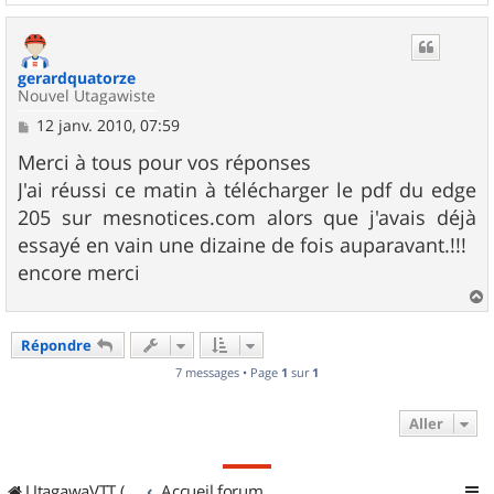
a
u
t
gerardquatorze
Nouvel Utagawiste
M
12 janv. 2010, 07:59
e
s
Merci à tous pour vos réponses
s
J'ai réussi ce matin à télécharger le pdf du edge
a
g
205 sur mesnotices.com alors que j'avais déjà
e
essayé en vain une dizaine de fois auparavant.!!!
encore merci
a
u
Répondre
t
7 messages • Page
1
sur
1
Aller
UtagawaVTT (Randos VTT et VTTAE avec traces GPS)
Accueil forum