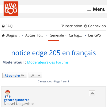
Menu
FAQ
Inscription
Connexion
UtagawaVTT (Randos VTT et VTTAE avec traces GPS)
Accueil forum
Générale
Cartographie et GPS
Les GPS
notice edge 205 en français
Modérateur :
Modérateurs des Forums
Répondre
7 messages • Page
1
sur
1
gerardquatorze
Nouvel Utagawiste