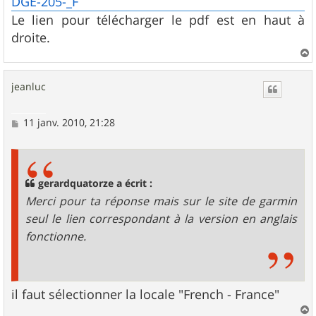
DGE-205-_F
e
Le lien pour télécharger le pdf est en haut à
droite.
a
u
jeanluc
t
M
11 janv. 2010, 21:28
e
s
s
a
g
gerardquatorze a écrit :
e
Merci pour ta réponse mais sur le site de garmin
seul le lien correspondant à la version en anglais
fonctionne.
il faut sélectionner la locale "French - France"