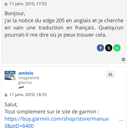
M
11 janv. 2010, 17:53
e
s
Bonjour,
s
j'ai la notice du edge 205 en anglais et je cherche
a
g
en vain une traduction en français. Quelqu'un
e
pourrait-il me dire où je peux trouver cela.
a
u
antilolo
t
Utagawiste
gourou
M
11 janv. 2010, 18:55
e
s
Salut,
s
Tout simplement sur le site de garmin :
a
g
https://buy.garmin.com/shop/store/manua ...
e
0&pID=6400