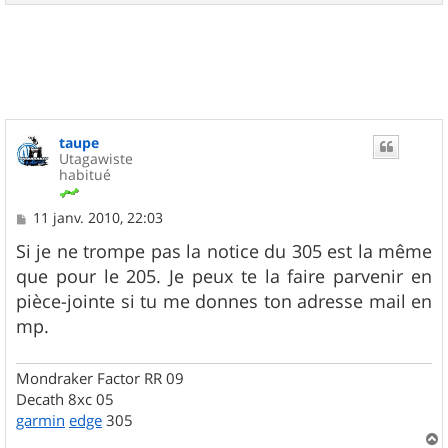
a
u
t
taupe
Utagawiste
habitué
M
11 janv. 2010, 22:03
e
s
Si je ne trompe pas la notice du 305 est la même
s
que pour le 205. Je peux te la faire parvenir en
a
g
pièce-jointe si tu me donnes ton adresse mail en
e
mp.
Mondraker Factor RR 09
Decath 8xc 05
garmin
edge
305