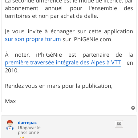
La seconde différence est le mode de licence, par
abonnement annuel pour l'ensemble des
territoires et non par achat de dalle.
Je vous invite à échanger sur cette application
sur son propre forum
sur iPhiGéNie.com.
À noter, iPhiGéNie est partenaire de la
première traversée intégrale des Alpes à VTT
en
2010.
Rendez vous en mars pour la publication,
Max
a
u
darrepac
t
Utagawiste
passionné