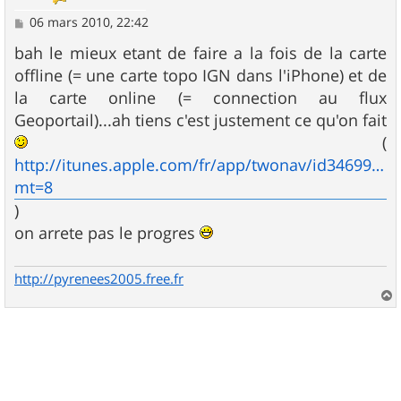
M
06 mars 2010, 22:42
e
s
bah le mieux etant de faire a la fois de la carte
s
offline (= une carte topo IGN dans l'iPhone) et de
a
g
la carte online (= connection au flux
e
Geoportail)...ah tiens c'est justement ce qu'on fait
(
http://itunes.apple.com/fr/app/twonav/id34699624
mt=8
)
on arrete pas le progres
http://pyrenees2005.free.fr
a
u
t