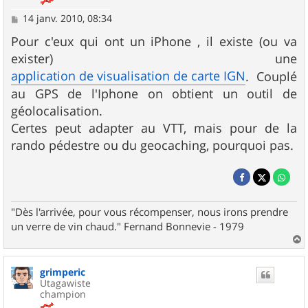
M
14 janv. 2010, 08:34
e
s
Pour c'eux qui ont un iPhone , il existe (ou va
s
exister) une
a
g
application de visualisation de carte IGN
. Couplé
e
au GPS de l'Iphone on obtient un outil de
géolocalisation.
Certes peut adapter au VTT, mais pour de la
rando pédestre ou du geocaching, pourquoi pas.
"Dès l'arrivée, pour vous récompenser, nous irons prendre
un verre de vin chaud." Fernand Bonnevie - 1979
a
u
grimperic
t
Utagawiste
champion