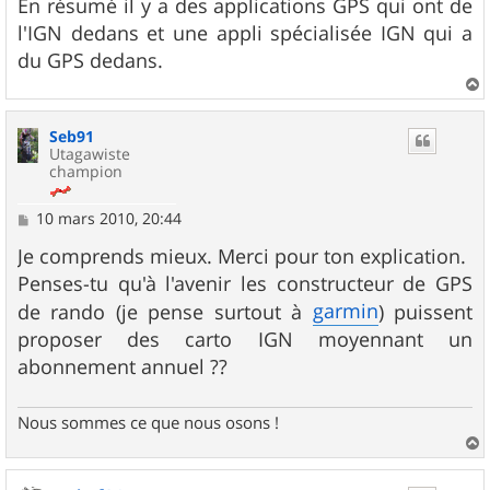
En résumé il y a des applications GPS qui ont de
l'IGN dedans et une appli spécialisée IGN qui a
du GPS dedans.
a
u
Seb91
t
Utagawiste
champion
M
10 mars 2010, 20:44
e
s
Je comprends mieux. Merci pour ton explication.
s
Penses-tu qu'à l'avenir les constructeur de GPS
a
g
garmin
de rando (je pense surtout à
) puissent
e
proposer des carto IGN moyennant un
abonnement annuel ??
Nous sommes ce que nous osons !
a
u