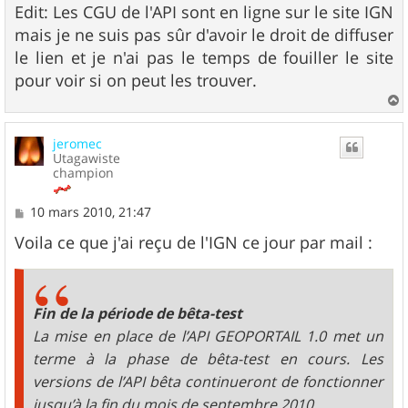
Edit: Les CGU de l'API sont en ligne sur le site IGN
mais je ne suis pas sûr d'avoir le droit de diffuser
le lien et je n'ai pas le temps de fouiller le site
pour voir si on peut les trouver.
a
u
jeromec
t
Utagawiste
champion
M
10 mars 2010, 21:47
e
s
Voila ce que j'ai reçu de l'IGN ce jour par mail :
s
a
g
e
Fin de la période de bêta-test
La mise en place de l’API GEOPORTAIL 1.0 met un
terme à la phase de bêta-test en cours. Les
versions de l’API bêta continueront de fonctionner
jusqu’à la fin du mois de septembre 2010.