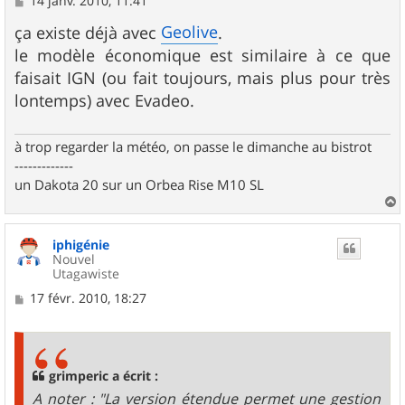
14 janv. 2010, 11:41
e
s
Geolive
ça existe déjà avec
.
s
le modèle économique est similaire à ce que
a
g
faisait IGN (ou fait toujours, mais plus pour très
e
lontemps) avec Evadeo.
à trop regarder la météo, on passe le dimanche au bistrot
-------------
un Dakota 20 sur un Orbea Rise M10 SL
a
u
iphigénie
t
Nouvel
Utagawiste
M
17 févr. 2010, 18:27
e
s
s
a
g
grimperic a écrit :
e
A noter : "La version étendue permet une gestion