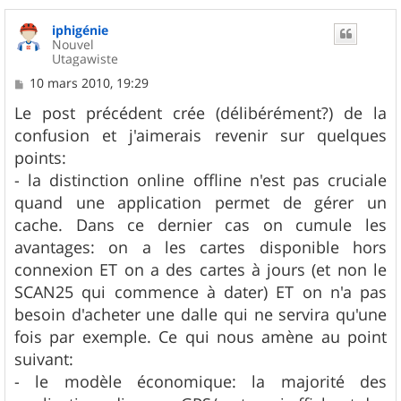
iphigénie
Nouvel
Utagawiste
M
10 mars 2010, 19:29
e
s
Le post précédent crée (délibérément?) de la
s
confusion et j'aimerais revenir sur quelques
a
g
points:
e
- la distinction online offline n'est pas cruciale
quand une application permet de gérer un
cache. Dans ce dernier cas on cumule les
avantages: on a les cartes disponible hors
connexion ET on a des cartes à jours (et non le
SCAN25 qui commence à dater) ET on n'a pas
besoin d'acheter une dalle qui ne servira qu'une
fois par exemple. Ce qui nous amène au point
suivant:
- le modèle économique: la majorité des