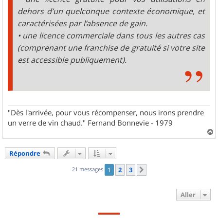
dehors d’un quelconque contexte économique, et
caractérisées par l’absence de gain.
• une licence commerciale dans tous les autres cas
(comprenant une franchise de gratuité si votre site
est accessible publiquement).
"Dès l'arrivée, pour vous récompenser, nous irons prendre
un verre de vin chaud." Fernand Bonnevie - 1979
a
u
Répondre
t
21 messages
1
2
3
Suivant
Aller