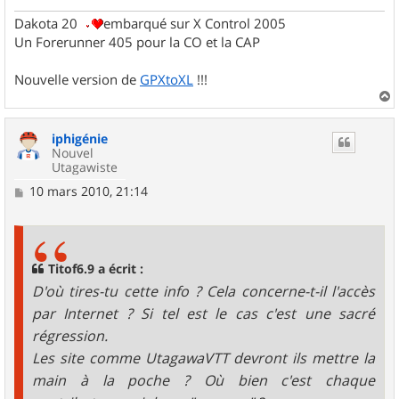
Dakota 20
embarqué sur X Control 2005
Un Forerunner 405 pour la CO et la CAP
Nouvelle version de
GPXtoXL
!!!
a
u
iphigénie
t
Nouvel
Utagawiste
M
10 mars 2010, 21:14
e
s
s
a
g
Titof6.9 a écrit :
e
D'où tires-tu cette info ? Cela concerne-t-il l'accès
par Internet ? Si tel est le cas c'est une sacré
régression.
Les site comme UtagawaVTT devront ils mettre la
main à la poche ? Où bien c'est chaque