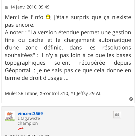
M
14 janv. 2010, 09:49
e
s
Merci de l'info
, j'étais surpris que ça n'existe
s
pas encore.
a
g
A noter : "La version étendue permet une gestion
e
fine du cache et le chargement automatique
d'une zone définie, dans les résolutions
souhaitées" : il n'y a pas loin à ce que les bases
topographiques soient récupérée depuis
Géoportail : je ne sais pas ce que cela donne en
terme de droit d'usage ...
Mulet SR Titane, X-control 310, YT Jeffsy 29 AL
a
u
vincent3569
t
Utagawiste
champion
M