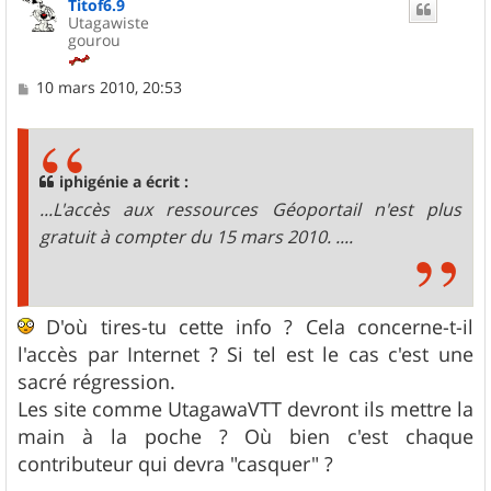
Titof6.9
t
Utagawiste
gourou
M
10 mars 2010, 20:53
e
s
s
a
g
iphigénie a écrit :
e
...L'accès aux ressources Géoportail n'est plus
gratuit à compter du 15 mars 2010. ....
D'où tires-tu cette info ? Cela concerne-t-il
l'accès par Internet ? Si tel est le cas c'est une
sacré régression.
Les site comme UtagawaVTT devront ils mettre la
main à la poche ? Où bien c'est chaque
contributeur qui devra "casquer" ?