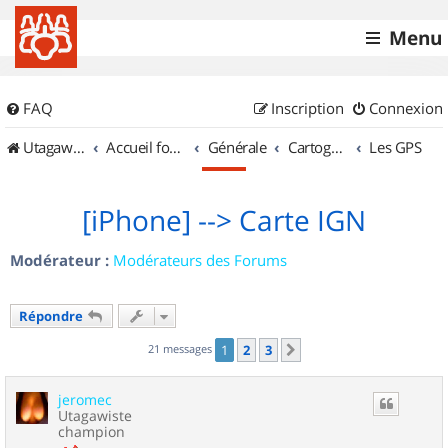
Menu
FAQ
Inscription
Connexion
UtagawaVTT (Randos VTT et VTTAE avec traces GPS)
Accueil forum
Générale
Cartographie et GPS
Les GPS
[iPhone] --> Carte IGN
Modérateur :
Modérateurs des Forums
Répondre
21 messages
1
2
3
Suivant
jeromec
Utagawiste
champion