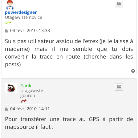
t
powerdesigner
Utagawiste novice
M
04 févr. 2010, 13:33
e
s
Suis pas utilisateur assidu de l'etrex (je le laisse à
s
madame) mais il me semble que tu dois
a
g
convertir la trace en route (cherche dans les
e
posts)
a
u
Garik
t
Utagawiste
gourou
M
04 févr. 2010, 14:11
e
s
Pour transférer une trace au GPS à partir de
s
mapsource il faut :
a
g
e