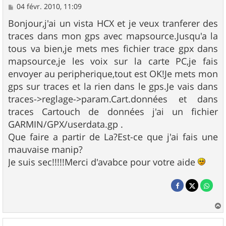
M
04 févr. 2010, 11:09
e
s
Bonjour,j'ai un vista HCX et je veux tranferer des
s
traces dans mon gps avec mapsource.Jusqu'a la
a
g
tous va bien,je mets mes fichier trace gpx dans
e
mapsource,je les voix sur la carte PC,je fais
envoyer au peripherique,tout est OK!Je mets mon
gps sur traces et la rien dans le gps.Je vais dans
traces->reglage->param.Cart.données et dans
traces Cartouch de données j'ai un fichier
GARMIN/GPX/userdata.gp .
Que faire a partir de La?Est-ce que j'ai fais une
mauvaise manip?
Je suis sec!!!!!Merci d'avabce pour votre aide
a
u