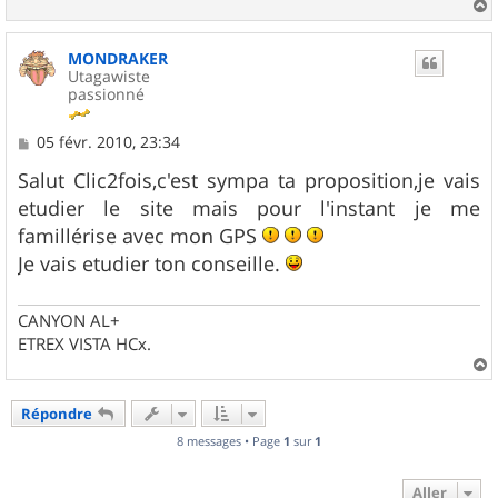
a
u
MONDRAKER
t
Utagawiste
passionné
M
05 févr. 2010, 23:34
e
s
Salut Clic2fois,c'est sympa ta proposition,je vais
s
etudier le site mais pour l'instant je me
a
g
famillérise avec mon GPS
e
Je vais etudier ton conseille.
CANYON AL+
ETREX VISTA HCx.
a
u
Répondre
t
8 messages • Page
1
sur
1
Aller