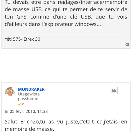
Tu devais etre dans reglages/interface/mémoire
de masse USB, ce qui te permet de te servir de
ton GPS comme d'une clé USB, que tu vois
d'ailleurs dans l'explorateur windows...
Yéti 575- Etrex 30
a
u
t
MONDRAKER
Utagawiste
passionné
M
05 févr. 2010, 11:33
e
s
Salut Erich2o,tu as vu juste,c'etait ca,j'etais en
s
memoire de masse.
a