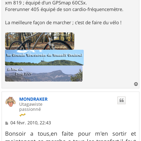
xm 819 ; équipé d'un GPSmap 60CSx.
Forerunner 405 équipé de son cardio-fréquencemètre.
La meilleure façon de marcher ; c'est de faire du vélo !
a
u
MONDRAKER
t
Utagawiste
passionné
M
04 févr. 2010, 22:43
e
s
Bonsoir a tous,en faite pour m'en sortir et
s