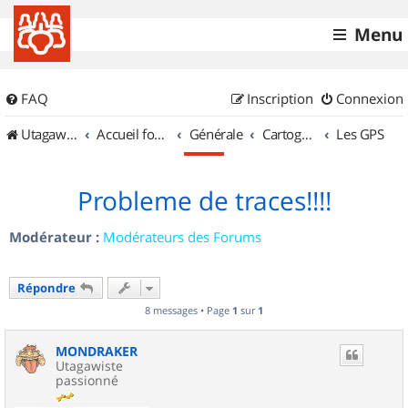
Menu
FAQ
Inscription
Connexion
UtagawaVTT (Randos VTT et VTTAE avec traces GPS)
Accueil forum
Générale
Cartographie et GPS
Les GPS
Probleme de traces!!!!
Modérateur :
Modérateurs des Forums
Répondre
8 messages • Page
1
sur
1
MONDRAKER
Utagawiste
passionné