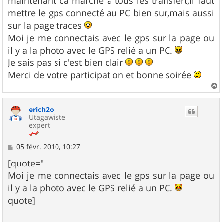
maintenant ca marche a tous les transfert,il faut
a
g
mettre le gps connecté au PC bien sur,mais aussi
e
sur la page traces
Moi je me connectais avec le gps sur la page ou
il y a la photo avec le GPS relié a un PC.
Je sais pas si c'est bien clair
Merci de votre participation et bonne soirée
a
u
erich2o
t
Utagawiste
expert
M
05 févr. 2010, 10:27
e
s
[quote="
s
Moi je me connectais avec le gps sur la page ou
a
g
il y a la photo avec le GPS relié a un PC.
e
quote]