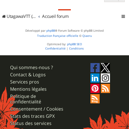
UtagawaVTT (Randos VTT et VTTAE avec traces GPS)
Accueil forum
Développé par
phpBB
® Forum Software © phpBB Limited
Traduction française officielle
©
Qiaeru
Optimized by:
phpBB SEO
Confidentialité
|
Conditions
Qui sommes-nous ?
Contact & Logos
Services pros
Mentions légales
Politique de
confidentialité
Consentement / Cookies
Stats des traces GPX
Status des services