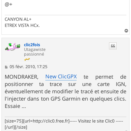
g
@+
e
CANYON AL+
ETREX VISTA HCx.
a
u
clic2fois
t
Utagawiste
passionné
M
05 févr. 2010, 17:25
e
s
New ClicGPX
MONDRAKER,
te permet de
s
positionner ta trace sur une carte IGN,
a
g
éventuellement de modifier le tracé et ensuite de
e
l'injecter dans ton GPS Garmin en quelques clics.
Essaie ...
[size=75][url=http://clic0.free.fr]----- Visitez le site Clic0 -----
[/url][/size]