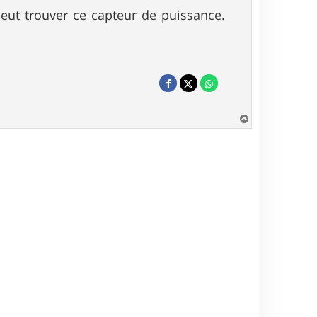
peut trouver ce capteur de puissance.
H
a
u
t