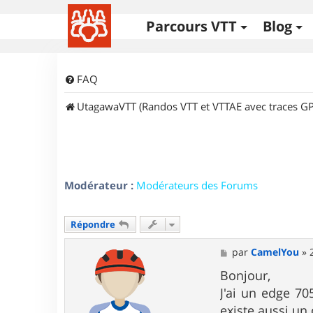
Parcours VTT
Blog
FAQ
UtagawaVTT (Randos VTT et VTTAE avec traces GP
Modérateur :
Modérateurs des Forums
Répondre
M
par
CamelYou
»
e
s
Bonjour,
s
J'ai un edge 70
a
g
existe aussi un