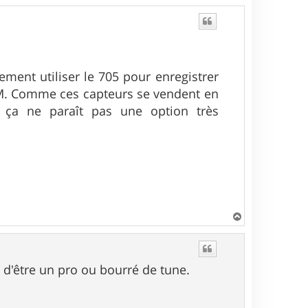
ment utiliser le 705 pour enregistrer
RM. Comme ces capteurs se vendent en
 ça ne paraît pas une option très
H
a
u
t
s d'être un pro ou bourré de tune.