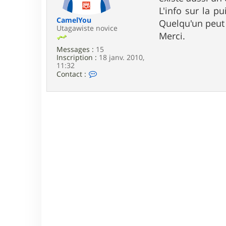
e
L'info sur la p
CamelYou
Quelqu'un peut 
Utagawiste novice
Merci.
Messages :
15
Inscription :
18 janv. 2010,
11:32
C
Contact :
o
n
t
a
c
t
e
r
C
a
m
e
l
Y
o
u