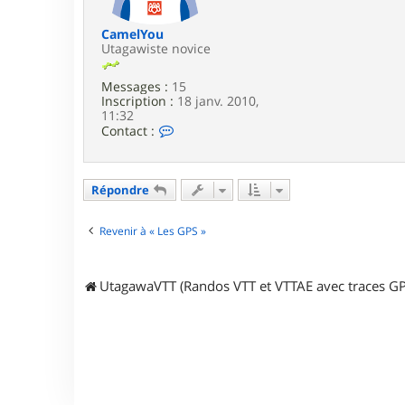
l
e
b
CamelYou
Utagawiste novice
Messages :
15
Inscription :
18 janv. 2010,
11:32
C
Contact :
o
n
t
a
Répondre
c
t
e
Revenir à « Les GPS »
r
C
a
UtagawaVTT (Randos VTT et VTTAE avec traces GP
m
e
l
Y
o
u