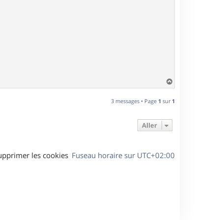
H
a
u
3 messages • Page
1
sur
1
t
Aller
upprimer les cookies
Fuseau horaire sur
UTC+02:00