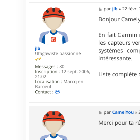
M
par
jlb
»
22 févr.
e
s
Bonjour Camely
s
a
g
En fait Garmin 
e
les capteurs v
jlb
systèmes comp
Utagawiste passionné
intéressante.
Messages :
80
Inscription :
12 sept. 2006,
Liste complète
21:02
Localisation :
Marcq en
Baroeul
C
Contact :
o
n
t
a
M
par
CamelYou
»
c
e
t
s
Merci pour ta ré
e
s
r
a
j
g