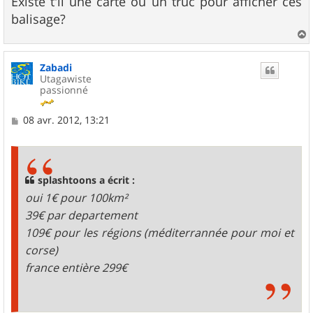
Existe t'il une carte ou un truc pour afficher ces
balisage?
a
u
Zabadi
t
Utagawiste
passionné
M
08 avr. 2012, 13:21
e
s
s
a
g
splashtoons a écrit :
e
oui 1€ pour 100km²
39€ par departement
109€ pour les régions (méditerrannée pour moi et
corse)
france entière 299€