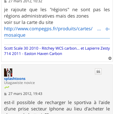
M
27 mars 2012, 10:32
e
s
je rajoute que les "régions" ne sont pas les
s
régions administratives mais des zones
a
g
voir sur la carte du site
e
http://www.compegps.fr/produits/cartes/ ... o-
mosaique
Scott Scale 30 2010 - Ritchey WCS carbon... et Lapierre Zesty
714 2011 - Easton Haven Carbon
a
u
t
splashtoons
Utagawiste novice
M
27 mars 2012, 19:43
e
s
est-il possible de recharger le sportiva à l'aide
s
d'une prise secteur Iphone au lieu d'acheter le
a
g