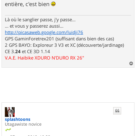
entière, c'est bien
Là où le sanglier passe, j'y passe...
... et vous y passerez aussi...
http://picasaweb.google.com/luidji76
GPS GaminForetrex201 (suffisant dans bien des cas)
2 GPS BAYO: Exploreur 3 V3 et XC (découverte/jardinage)
CE 3.
24
et CE 3D 1.14
V.A.E. Haibike XDURO N'DURO RX 26"
a
u
t
splashtoons
Utagawiste novice