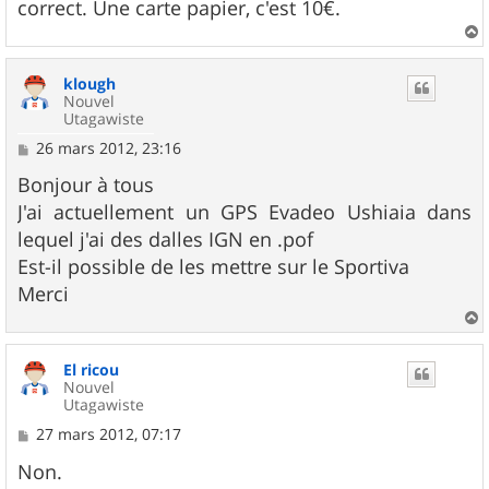
correct. Une carte papier, c'est 10€.
a
u
klough
t
Nouvel
Utagawiste
M
26 mars 2012, 23:16
e
s
Bonjour à tous
s
J'ai actuellement un GPS Evadeo Ushiaia dans
a
g
lequel j'ai des dalles IGN en .pof
e
Est-il possible de les mettre sur le Sportiva
Merci
a
u
El ricou
t
Nouvel
Utagawiste
M
27 mars 2012, 07:17
e
s
Non.
s