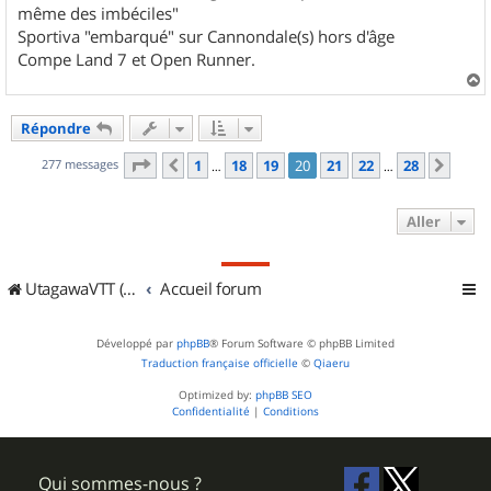
même des imbéciles"
Sportiva "embarqué" sur Cannondale(s) hors d'âge
Compe Land 7 et Open Runner.
a
u
Répondre
t
Page
20
sur
28
277 messages
1
18
19
20
21
22
28
Précédent
Suiv
…
…
Aller
UtagawaVTT (Randos VTT et VTTAE avec traces GPS)
Accueil forum
Développé par
phpBB
® Forum Software © phpBB Limited
Traduction française officielle
©
Qiaeru
Optimized by:
phpBB SEO
Confidentialité
|
Conditions
Qui sommes-nous ?