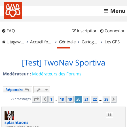
Menu
FAQ
Inscription
Connexion
UtagawaVTT (Randos VTT et VTTAE avec traces GPS)
Accueil forum
Générale
Cartographie et GPS
Les GPS
[Test] TwoNav Sportiva
Modérateur :
Modérateurs des Forums
Répondre
Page
20
sur
28
277 messages
1
18
19
20
21
22
28
Précédent
Suiv
…
…
splashtoons
Utagawiste novice