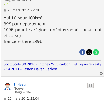
M
26 mars 2012, 22:28
e
s
oui 1€ pour 100km²
s
39€ par departement
a
g
109€ pour les régions (méditerrannée pour moi
e
et corse)
france entière 299€
Scott Scale 30 2010 - Ritchey WCS carbon... et Lapierre Zesty
714 2011 - Easton Haven Carbon
a
u
El ricou
t
Nouvel
Utagawiste
M
26 mars 2012, 23:04
e