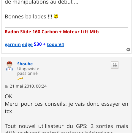
de manipulations au début ...
Bonnes ballades !!!
Radon Slide 160 Carbon + Moteur Lift Mtb
530 +
garmin
edge
topo V4
a
u
Sboube
t
Utagawiste
passionné
M
21 mai 2010, 00:24
e
s
OK
s
Merci pour ces conseils: je vais donc essayer en
a
g
tcx
e
Tout nouvel utilisateur du GPS: 2 sorties mais