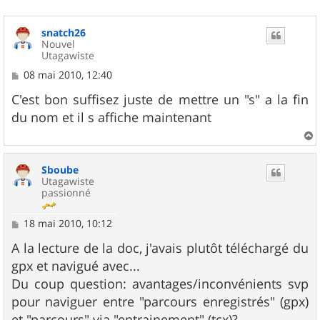
snatch26
Nouvel
Utagawiste
M
08 mai 2010, 12:40
e
s
C'est bon suffisez juste de mettre un "s" a la fin
s
du nom et il s affiche maintenant
a
g
e
a
u
Sboube
t
Utagawiste
passionné
M
18 mai 2010, 10:12
e
s
A la lecture de la doc, j'avais plutôt téléchargé du
s
gpx et navigué avec...
a
g
Du coup question: avantages/inconvénients svp
e
pour naviguer entre "parcours enregistrés" (gpx)
et "parcours" via "entrainement" (tcx)?