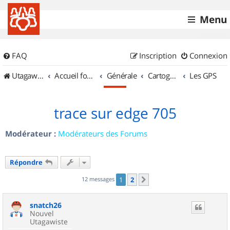
Menu
FAQ
Inscription
Connexion
UtagawaVTT (Randos VTT et VTTAE avec traces GPS)
Accueil forum
Générale
Cartographie et GPS
Les GPS
trace sur edge 705
Modérateur :
Modérateurs des Forums
Répondre
12 messages
1
2
Suivant
snatch26
Nouvel
Utagawiste