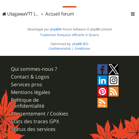
UtagawaVTT (Randos VTT et VTTAE avec traces GPS)
Accueil forum
Développé par
phpBB
® Forum Software © phpBB Limited
Traduction française officielle
©
Qiaeru
Optimized by:
phpBB SEO
Confidentialité
|
Conditions
Qui sommes-nous ?
Contact & Logos
Services pros
Mentions légales
Politique de
confidentialité
Consentement / Cookies
Stats des traces GPX
Status des services