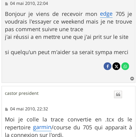
M
04 mai 2010, 22:04
e
s
edge
Bonjour je viens de recevoir mon
705 je
s
voudrais l'essayer ce weekend mais je ne trouve
a
g
pas comment suivre une trace
e
j'ai réussi a en mettre une que j'ai prit sur le site
si quelqu'un peut m'aider sa serait sympa merci
a
u
castor president
t
M
04 mai 2010, 22:32
e
s
Moi je colle la trace convertie en .tcx ds le
s
garmin
repertoire
/course du 705 qui apparait à
a
g
la connexion sur l'ordi,