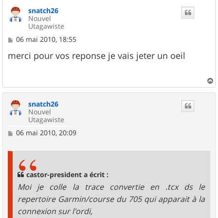
u
snatch26
t
Nouvel
Utagawiste
M
06 mai 2010, 18:55
e
s
merci pour vos reponse je vais jeter un oeil
s
a
g
e
a
u
snatch26
t
Nouvel
Utagawiste
M
06 mai 2010, 20:09
e
s
s
a
g
castor-president a écrit :
e
Moi je colle la trace convertie en .tcx ds le
repertoire Garmin/course du 705 qui apparait à la
connexion sur l'ordi,