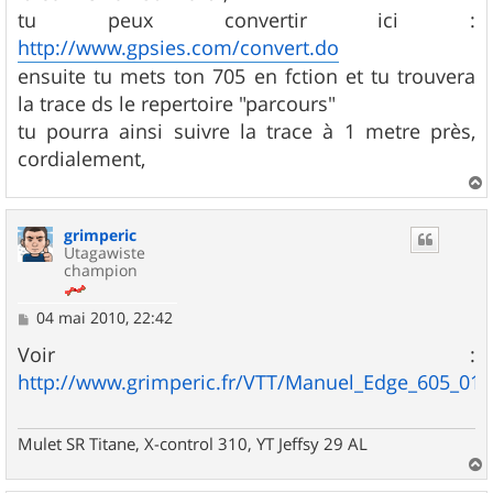
e
tu peux convertir ici :
http://www.gpsies.com/convert.do
ensuite tu mets ton 705 en fction et tu trouvera
la trace ds le repertoire "parcours"
tu pourra ainsi suivre la trace à 1 metre près,
cordialement,
a
u
grimperic
t
Utagawiste
champion
M
04 mai 2010, 22:42
e
s
Voir :
s
http://www.grimperic.fr/VTT/Manuel_Edge_605_01.
a
g
e
Mulet SR Titane, X-control 310, YT Jeffsy 29 AL
a