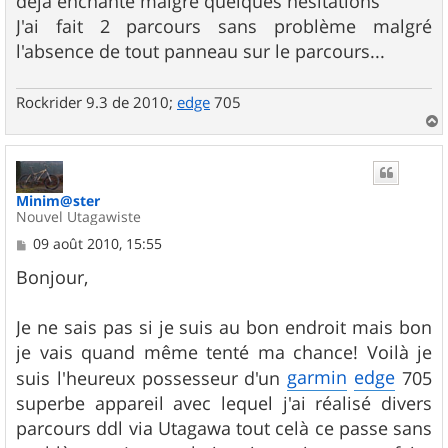
déjà enchanté malgré quelques hésitations
J'ai fait 2 parcours sans problème malgré
l'absence de tout panneau sur le parcours...
Rockrider 9.3 de 2010;
edge
705
a
u
t
Minim@ster
Nouvel Utagawiste
M
09 août 2010, 15:55
e
s
Bonjour,
s
a
g
Je ne sais pas si je suis au bon endroit mais bon
e
je vais quand même tenté ma chance! Voilà je
garmin
edge
suis l'heureux possesseur d'un
705
superbe appareil avec lequel j'ai réalisé divers
parcours ddl via Utagawa tout celà ce passe sans