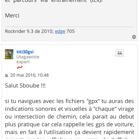
Merci
Rockrider 9.3 de 2010;
edge
705
a
u
titi30gsi
t
Utagawiste
expert
M
20 mai 2010, 10:48
e
s
Salut Sboube !!!
s
a
g
si tu navigues avec les fichiers "gpx" tu auras des
e
indications sonores et visuelles à "chaque" virage
ou intersection de chemin, cela parait au debut
plus pratique car cela rappelle les gps de voiture,
mais en fait à l'utilisation ça devient rapidement