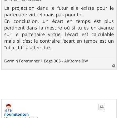
e
s
La projection dans le futur elle existe pour le
s
partenaire virtuel mais pas pour toi.
a
g
En conclusion, un écart en temps est plus
e
pertinent dans la mesure où si tu es en avance
sur le partenaire virtuel l'écart est calculable
mais si c'est le contraire l'écart en temps est un
"objectif" à atteindre.
Garmin Forerunner + Edge 305 - AirBorne BW
a
u
t
noumitonton