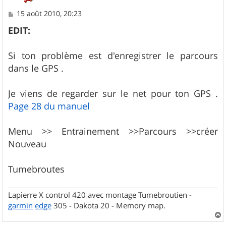
M
15 août 2010, 20:23
e
s
EDIT:
s
a
g
Si ton problème est d'enregistrer le parcours
e
dans le GPS .
Je viens de regarder sur le net pour ton GPS .
Page 28 du manuel
Menu >> Entrainement >>Parcours >>créer
Nouveau
Tumebroutes
Lapierre X control 420 avec montage Tumebroutien -
garmin
edge
305 - Dakota 20 - Memory map.
a