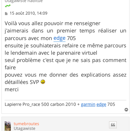
Utagawiste habitué
M
15 août 2010, 14:09
e
s
Voilà vous allez pouvoir me renseigner
s
j'aimerais dans un premier temps réaliser un
a
g
edge
parcours avec mon
705
e
ensuite je souhiaterais refaire ce même parcours
le lendemain avec le parenaire virtuel
seul problème c'est que je ne sais pas comment
faire
pouvez vous me donner des explications assez
détaillées SVP
merci
Lapierre Pro_race 500 carbon 2010 +
garmin
edge
705
a
u
tumebroutes
t
Utagawiste