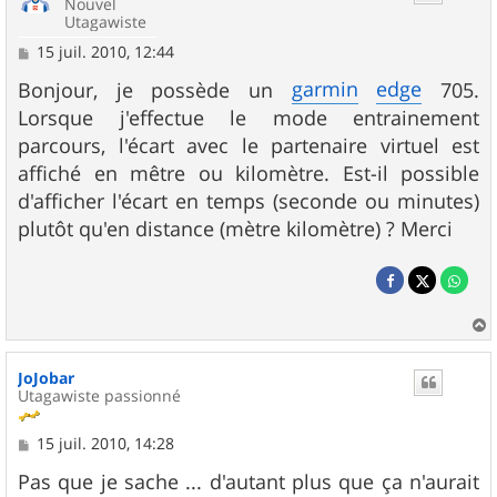
Nouvel
Utagawiste
M
15 juil. 2010, 12:44
e
s
garmin
edge
Bonjour, je possède un
705.
s
Lorsque j'effectue le mode entrainement
a
g
parcours, l'écart avec le partenaire virtuel est
e
affiché en mêtre ou kilomètre. Est-il possible
d'afficher l'écart en temps (seconde ou minutes)
plutôt qu'en distance (mètre kilomètre) ? Merci
a
u
JoJobar
t
Utagawiste passionné
M
15 juil. 2010, 14:28
e
s
Pas que je sache ... d'autant plus que ça n'aurait
s