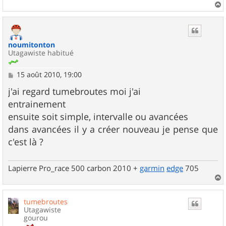
a
u
t
noumitonton
Utagawiste habitué
M
15 août 2010, 19:00
e
s
j'ai regard tumebroutes moi j'ai
s
entrainement
a
g
ensuite soit simple, intervalle ou avancées
e
dans avancées il y a créer nouveau je pense que
c'est là ?
Lapierre Pro_race 500 carbon 2010 +
garmin
edge
705
a
u
tumebroutes
t
Utagawiste
gourou