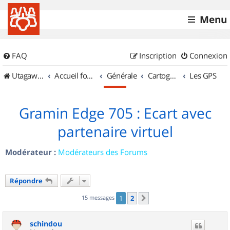
Menu
FAQ
Inscription
Connexion
UtagawaVTT (Randos VTT et VTTAE avec traces GPS)
Accueil forum
Générale
Cartographie et GPS
Les GPS
Gramin Edge 705 : Ecart avec
partenaire virtuel
Modérateur :
Modérateurs des Forums
Répondre
15 messages
1
2
Suivant
schindou