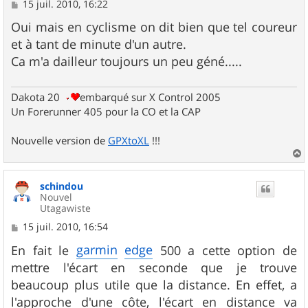
M
15 juil. 2010, 16:22
e
s
Oui mais en cyclisme on dit bien que tel coureur
s
et à tant de minute d'un autre.
a
g
Ca m'a dailleur toujours un peu géné.....
e
Dakota 20
embarqué sur X Control 2005
Un Forerunner 405 pour la CO et la CAP
Nouvelle version de
GPXtoXL
!!!
a
u
schindou
t
Nouvel
Utagawiste
M
15 juil. 2010, 16:54
e
s
garmin
edge
En fait le
500 a cette option de
s
mettre l'écart en seconde que je trouve
a
g
beaucoup plus utile que la distance. En effet, a
e
l'approche d'une côte, l'écart en distance va