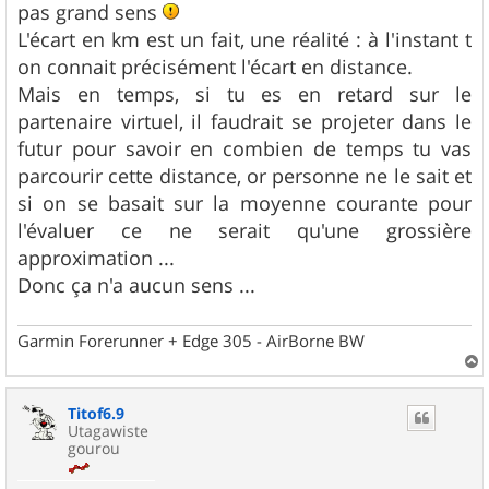
pas grand sens
a
g
L'écart en km est un fait, une réalité : à l'instant t
e
on connait précisément l'écart en distance.
Mais en temps, si tu es en retard sur le
partenaire virtuel, il faudrait se projeter dans le
futur pour savoir en combien de temps tu vas
parcourir cette distance, or personne ne le sait et
si on se basait sur la moyenne courante pour
l'évaluer ce ne serait qu'une grossière
approximation ...
Donc ça n'a aucun sens ...
Garmin Forerunner + Edge 305 - AirBorne BW
a
u
Titof6.9
t
Utagawiste
gourou