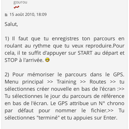
gourou
M
15 août 2010, 18:09
e
s
Salut,
s
a
g
1) Il faut que tu enregistres ton parcours en
e
roulant au rythme que tu veux reproduire.Pour
cela, il te suffit d'appuyer sur START au départ et
STOP à l'arrivée.
2) Pour mémoriser le parcours dans le GPS.
Menu principal >> Training >> Routes >> tu
sélectionnes créer nouvelle en bas de l'écran :>>
Tu sélectionnes le jour du parcours de référence
en bas de l'écran. Le GPS attribue un N° chrono
par défaut pour nommer le fichier.>> Tu
sélectionnes "terminé" et tu appuies sur Enter.