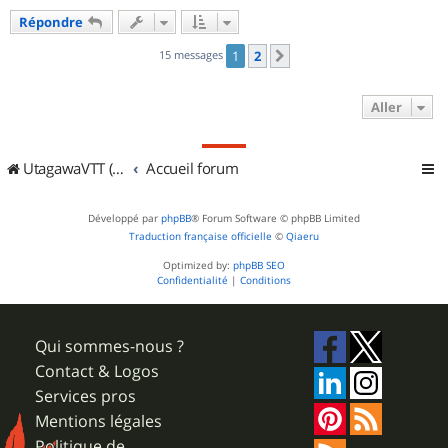
u
Répondre
t
15 messages
1
2
Suivant
Aller
UtagawaVTT (Randos VTT et VTTAE avec traces GPS)
Accueil forum
Développé par
phpBB
® Forum Software © phpBB Limited
Traduction française officielle
©
Qiaeru
Optimized by:
phpBB SEO
Confidentialité
|
Conditions
Qui sommes-nous ?
Contact & Logos
Services pros
Mentions légales
Politique de