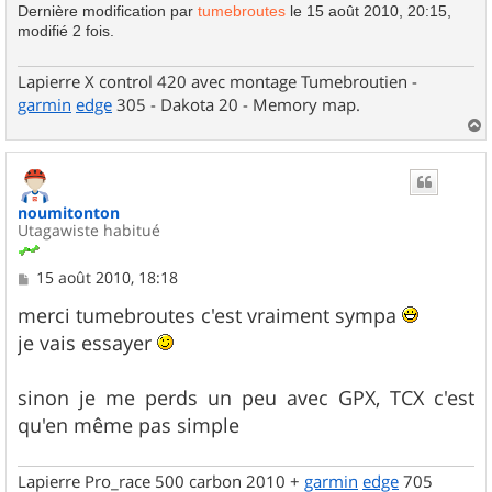
Dernière modification par
tumebroutes
le 15 août 2010, 20:15,
modifié 2 fois.
Lapierre X control 420 avec montage Tumebroutien -
garmin
edge
305 - Dakota 20 - Memory map.
a
u
t
noumitonton
Utagawiste habitué
M
15 août 2010, 18:18
e
s
merci tumebroutes c'est vraiment sympa
s
je vais essayer
a
g
e
sinon je me perds un peu avec GPX, TCX c'est
qu'en même pas simple
Lapierre Pro_race 500 carbon 2010 +
garmin
edge
705