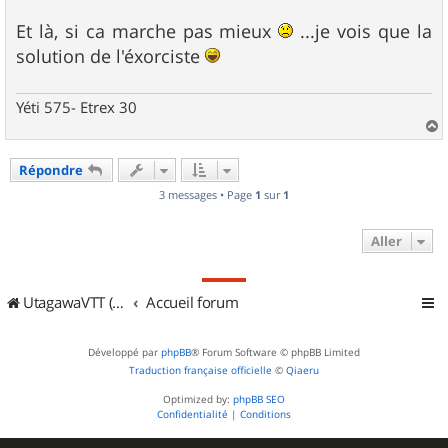
Et là, si ca marche pas mieux
...je vois que la
solution de l'éxorciste
Yéti 575- Etrex 30
a
u
Répondre
t
3 messages • Page
1
sur
1
Aller
UtagawaVTT (Randos VTT et VTTAE avec traces GPS)
Accueil forum
Développé par
phpBB
® Forum Software © phpBB Limited
Traduction française officielle
©
Qiaeru
Optimized by:
phpBB SEO
Confidentialité
|
Conditions