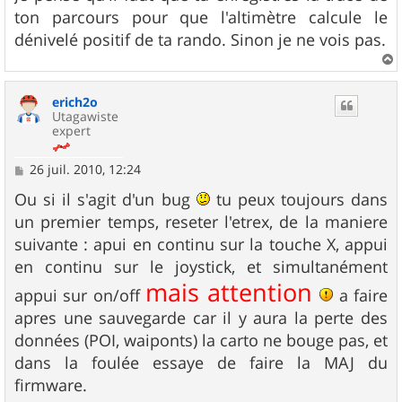
s
ton parcours pour que l'altimètre calcule le
a
g
dénivelé positif de ta rando. Sinon je ne vois pas.
e
a
u
erich2o
t
Utagawiste
expert
M
26 juil. 2010, 12:24
e
s
Ou si il s'agit d'un bug
tu peux toujours dans
s
un premier temps, reseter l'etrex, de la maniere
a
g
suivante : apui en continu sur la touche X, appui
e
en continu sur le joystick, et simultanément
mais attention
appui sur on/off
a faire
apres une sauvegarde car il y aura la perte des
données (POI, waiponts) la carto ne bouge pas, et
dans la foulée essaye de faire la MAJ du
firmware.