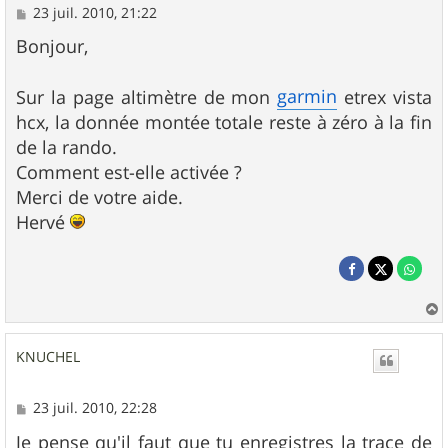
M
23 juil. 2010, 21:22
e
s
Bonjour,
s
a
g
garmin
Sur la page altimètre de mon
etrex vista
e
hcx, la donnée montée totale reste à zéro à la fin
de la rando.
Comment est-elle activée ?
Merci de votre aide.
Hervé
a
u
KNUCHEL
t
M
23 juil. 2010, 22:28
e
s
Je pense qu'il faut que tu enregistres la trace de