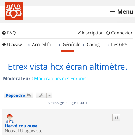
Menu
FAQ
Inscription
Connexion
UtagawaVTT (Randos VTT et VTTAE avec traces GPS)
Accueil forum
Générale
Cartographie et GPS
Les GPS
Etrex vista hcx écran altimètre.
Modérateur :
Modérateurs des Forums
Répondre
3 messages • Page
1
sur
1
Hervé_toulouse
Nouvel Utagawiste