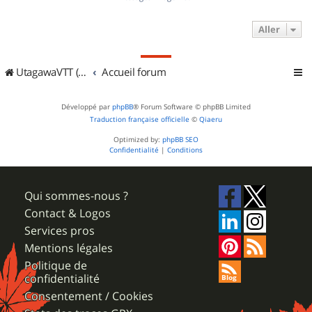
Aller
UtagawaVTT (Randos VTT et VTTAE avec traces GPS)
Accueil forum
Développé par
phpBB
® Forum Software © phpBB Limited
Traduction française officielle
©
Qiaeru
Optimized by:
phpBB SEO
Confidentialité
|
Conditions
Qui sommes-nous ?
Contact & Logos
Services pros
Mentions légales
Politique de
confidentialité
Consentement / Cookies