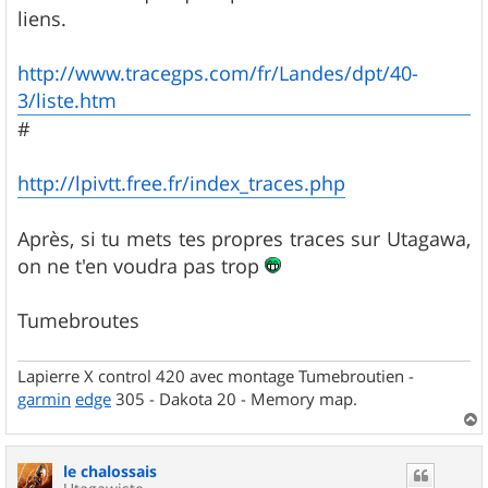
e
liens.
http://www.tracegps.com/fr/Landes/dpt/40-
3/liste.htm
#
http://lpivtt.free.fr/index_traces.php
Après, si tu mets tes propres traces sur Utagawa,
on ne t'en voudra pas trop
Tumebroutes
Lapierre X control 420 avec montage Tumebroutien -
garmin
edge
305 - Dakota 20 - Memory map.
a
u
le chalossais
t