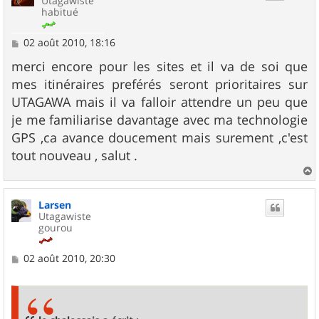
Utagawiste
habitué
M
02 août 2010, 18:16
e
s
merci encore pour les sites et il va de soi que
s
mes itinéraires preférés seront prioritaires sur
a
g
UTAGAWA mais il va falloir attendre un peu que
e
je me familiarise davantage avec ma technologie
GPS ,ca avance doucement mais surement ,c'est
tout nouveau , salut .
a
u
Larsen
t
Utagawiste
gourou
M
02 août 2010, 20:30
e
s
s
a
g