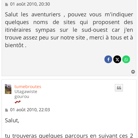
M
01 août 2010, 20:30
e
s
Salut les aventuriers , pouvez vous m'indiquer
s
quelques noms de sites qui proposent des
a
g
itinéraires sympas sur le sud-ouest car j'en
e
trouve assez peu sur notre site , merci à tous et à
bientôt .
a
u
tumebroutes
t
Utagawiste
gourou
M
01 août 2010, 22:03
e
s
Salut,
s
a
g
tu trouveras quelques parcours en suivant ces 2