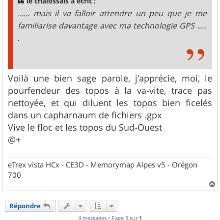
le chalossais a écrit :
e
...... mais il va falloir attendre un peu que je me
familiarise davantage avec ma technologie GPS .....
.
Voilà une bien sage parole, j'apprécie, moi, le
pourfendeur des topos à la va-vite, trace pas
nettoyée, et qui diluent les topos bien ficelés
dans un capharnaum de fichiers .gpx
Vive le floc et les topos du Sud-Ouest
@+
eTrex vista HCx - CE3D - Memorymap Alpes v5 - Orégon
700
a
u
Répondre
t
4 messages • Page
1
sur
1