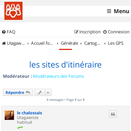
Menu
FAQ
Inscription
Connexion
UtagawaVTT (Randos VTT et VTTAE avec traces GPS)
Accueil forum
Générale
Cartographie et GPS
Les GPS
les sites d'itinéraire
Modérateur :
Modérateurs des Forums
Répondre
4 messages • Page
1
sur
1
le chalossais
Utagawiste
habitué