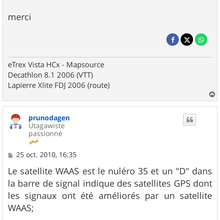
merci
eTrex Vista HCx - Mapsource
Decathlon 8.1 2006 (VTT)
Lapierre Xlite FDJ 2006 (route)
a
u
prunodagen
t
Utagawiste
passionné
M
25 oct. 2010, 16:35
e
s
Le satellite WAAS est le nuléro 35 et un "D" dans
s
la barre de signal indique des satellites GPS dont
a
g
les signaux ont été améliorés par un satellite
e
WAAS;