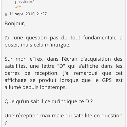
passionné
M
11 sept. 2010, 21:27
e
s
Bonjour,
s
a
g
J’ai une question pas du tout fondamentale a
e
poser, mais cela m'intrigue.
Sur mon eTrex, dans l'écran d'acquisition des
satellites, une lettre "D" qui s'affiche dans les
barres de réception. J'ai remarqué que cet
affichage se produit lorsque que le GPS est
allumé depuis longtemps.
Quelqu'un sait il ce qu'indique ce D ?
Une réception maximale du satellite en question
?