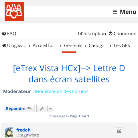
Menu
FAQ
Inscription
Connexion
UtagawaVTT (Randos VTT et VTTAE avec traces GPS)
Accueil forum
Générale
Cartographie et GPS
Les GPS
[eTrex Vista HCx]--> Lettre D
dans écran satellites
Modérateur :
Modérateurs des Forums
Répondre
2 messages • Page
1
sur
1
fredoh
Utagawiste