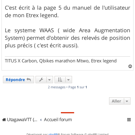
C'est écrit à la page 5 du manuel de l'utilisateur
de mon Etrex legend.
Le systeme WAAS ( wide Area Augmentation
System) permet d'obtenir des relevés de position
plus précis ( c'est écrit aussi).
TITUS X Carbon, Qbikes marathon Mtwo, Etrex legend
a
u
Répondre
t
2 messages • Page
1
sur
1
Aller
UtagawaVTT (Randos VTT et VTTAE avec traces GPS)
Accueil forum
Développé par
phpBB
® Forum Software © phpBB Limited