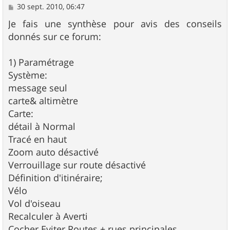
M
30 sept. 2010, 06:47
e
s
Je fais une synthèse pour avis des conseils
s
donnés sur ce forum:
a
g
e
1) Paramétrage
Système:
message seul
carte& altimètre
Carte:
détail à Normal
Tracé en haut
Zoom auto désactivé
Verrouillage sur route désactivé
Définition d'itinéraire;
Vélo
Vol d'oiseau
Recalculer à Averti
Cocher Eviter Routes + rues principales