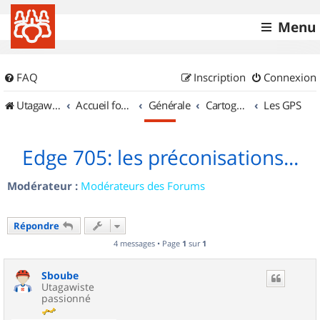
Menu
FAQ
Inscription
Connexion
UtagawaVTT (Randos VTT et VTTAE avec traces GPS)
Accueil forum
Générale
Cartographie et GPS
Les GPS
Edge 705: les préconisations...
Modérateur :
Modérateurs des Forums
Répondre
4 messages • Page
1
sur
1
Sboube
Utagawiste
passionné