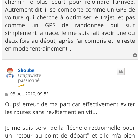
chemin le plus court pour rejoindre l'arrivée.
Autrement dit, il se comporte comme un GPS de
voiture qui cherche à optimiser le trajet, et pas
comme un GPS de randonnée qui suit
simplement la trace. Je me suis fait avoir une ou
deux fois au début, après j'ai compris et je reste
en mode "entraînement".
a
u
Sboube
t
Utagawiste
passionné
M
03 oct. 2010, 09:52
e
s
Oups! erreur de ma part car effectivement éviter
s
les routes sans revêtement en vtt...
a
g
e
Je me suis servi de la flêche directionnelle pour
un "retour au point de départ" et elle m'a bien