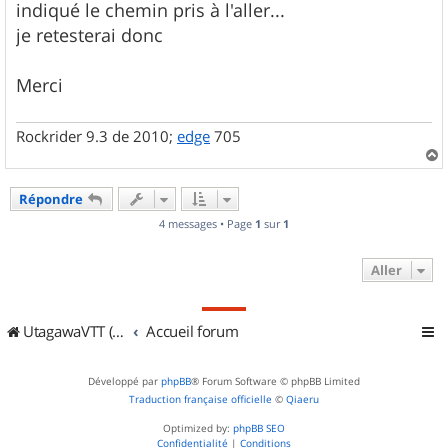
indiqué le chemin pris à l'aller...
je retesterai donc
Merci
Rockrider 9.3 de 2010;
edge
705
a
u
Répondre
t
4 messages • Page
1
sur
1
Aller
UtagawaVTT (Randos VTT et VTTAE avec traces GPS)
Accueil forum
Développé par
phpBB
® Forum Software © phpBB Limited
Traduction française officielle
©
Qiaeru
Optimized by:
phpBB SEO
Confidentialité
|
Conditions