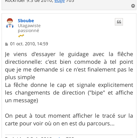
a
u
Sboube
t
Utagawiste
passionné
M
01 oct. 2010, 14:59
e
s
Je viens d'essayer le guidage avec la flêche
s
directionnelle: c'est bien commode à tel point
a
g
que je me demande si ce n'est finalement pas le
e
plus simple
La fêche donne le cap et signale explicitement
les changements de direction ("bipe" et affiche
un message)
On peut à tout moment afficher le tracé sur la
carte pour voir où on en est du parcours...