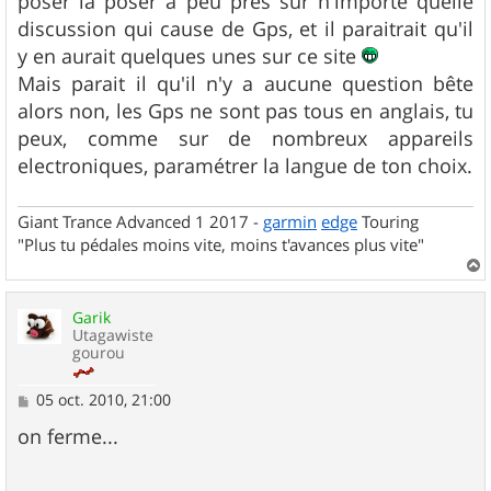
poser la poser a peu près sur n'importe quelle
discussion qui cause de Gps, et il paraitrait qu'il
y en aurait quelques unes sur ce site
Mais parait il qu'il n'y a aucune question bête
alors non, les Gps ne sont pas tous en anglais, tu
peux, comme sur de nombreux appareils
electroniques, paramétrer la langue de ton choix.
Giant Trance Advanced 1 2017 -
garmin
edge
Touring
"Plus tu pédales moins vite, moins t'avances plus vite"
a
u
Garik
t
Utagawiste
gourou
M
05 oct. 2010, 21:00
e
s
on ferme...
s
a
g