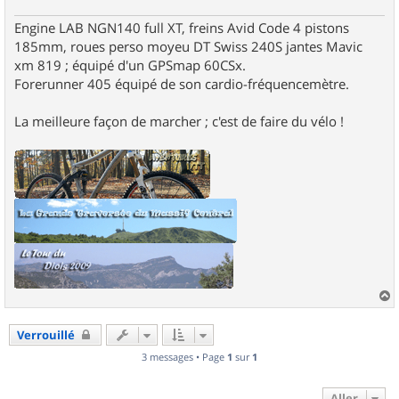
e
Engine LAB NGN140 full XT, freins Avid Code 4 pistons
185mm, roues perso moyeu DT Swiss 240S jantes Mavic
xm 819 ; équipé d'un GPSmap 60CSx.
Forerunner 405 équipé de son cardio-fréquencemètre.
La meilleure façon de marcher ; c'est de faire du vélo !
a
u
Verrouillé
t
3 messages • Page
1
sur
1
Aller