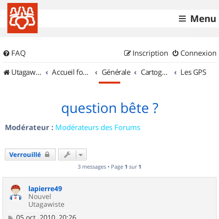
Menu
FAQ
Inscription
Connexion
UtagawaVTT (Randos VTT et VTTAE avec traces GPS)
Accueil forum
Générale
Cartographie et GPS
Les GPS
question bête ?
Modérateur :
Modérateurs des Forums
Verrouillé
3 messages • Page
1
sur
1
lapierre49
Nouvel
Utagawiste
M
05 oct. 2010, 20:26