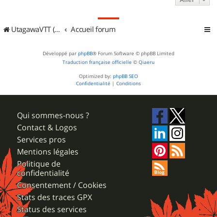
UtagawaVTT (Randos VTT et VTTAE avec traces GPS)
Accueil forum
Développé par
phpBB
® Forum Software © phpBB Limited
Traduction française officielle
©
Qiaeru
Optimized by:
phpBB SEO
Confidentialité
|
Conditions
Qui sommes-nous ?
Contact & Logos
Services pros
Mentions légales
Politique de
confidentialité
Consentement / Cookies
Stats des traces GPX
Status des services