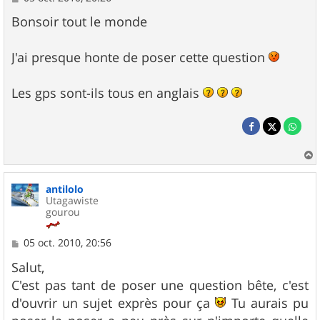
e
s
Bonsoir tout le monde
s
a
g
J'ai presque honte de poser cette question
e
Les gps sont-ils tous en anglais
a
u
antilolo
t
Utagawiste
gourou
M
05 oct. 2010, 20:56
e
s
Salut,
s
C'est pas tant de poser une question bête, c'est
a
g
d'ouvrir un sujet exprès pour ça
Tu aurais pu
e