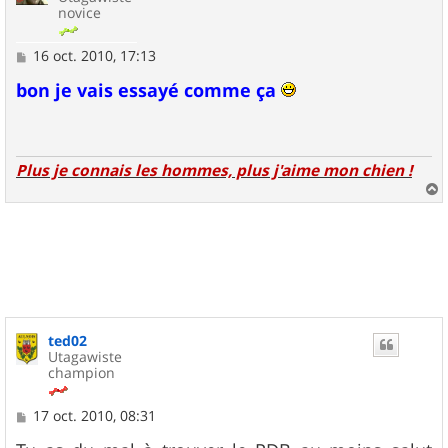
novice
M
16 oct. 2010, 17:13
e
s
bon je vais essayé comme ça
s
a
g
e
Plus je connais les hommes, plus j'aime mon chien !
a
u
t
ted02
Utagawiste
champion
M
17 oct. 2010, 08:31
e
s