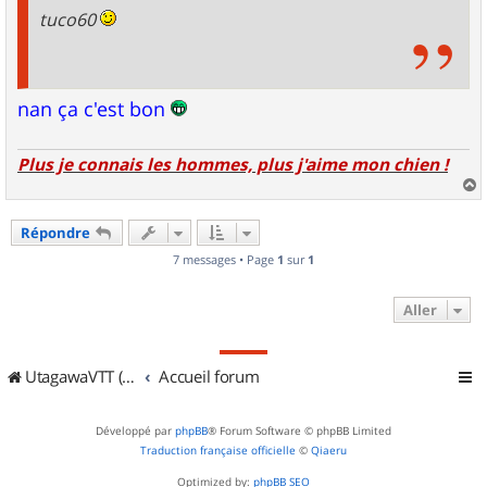
tuco60
nan ça c'est bon
Plus je connais les hommes, plus j'aime mon chien !
a
u
Répondre
t
7 messages • Page
1
sur
1
Aller
UtagawaVTT (Randos VTT et VTTAE avec traces GPS)
Accueil forum
Développé par
phpBB
® Forum Software © phpBB Limited
Traduction française officielle
©
Qiaeru
Optimized by:
phpBB SEO