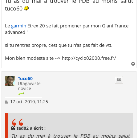
Tu as du mal à trouver le PDB au moins salut
s
tuco60
a
g
e
Le
garmin
Etrex 20 se fait promener par mon Giant Trance
advanced 1
si tu rentres propre, c'est que tu n'as pas fait de vtt.
Mon bien modeste site --> http://cyclo02000.free.fr/
a
u
Tuco60
t
Utagawiste
novice
M
17 oct. 2010, 11:25
e
s
s
a
g
ted02 a écrit :
e
Tu as du mal à trouver le PDB au moins salut