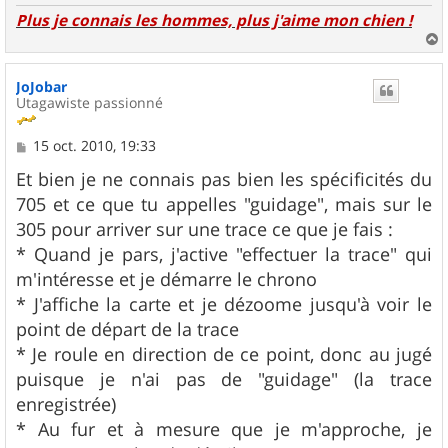
Plus je connais les hommes, plus j'aime mon chien !
a
u
JoJobar
t
Utagawiste passionné
M
15 oct. 2010, 19:33
e
s
Et bien je ne connais pas bien les spécificités du
s
705 et ce que tu appelles "guidage", mais sur le
a
g
305 pour arriver sur une trace ce que je fais :
e
* Quand je pars, j'active "effectuer la trace" qui
m'intéresse et je démarre le chrono
* J'affiche la carte et je dézoome jusqu'à voir le
point de départ de la trace
* Je roule en direction de ce point, donc au jugé
puisque je n'ai pas de "guidage" (la trace
enregistrée)
* Au fur et à mesure que je m'approche, je