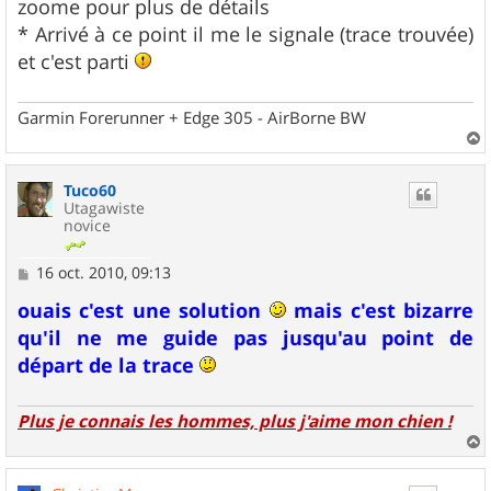
zoome pour plus de détails
* Arrivé à ce point il me le signale (trace trouvée)
et c'est parti
Garmin Forerunner + Edge 305 - AirBorne BW
a
u
Tuco60
t
Utagawiste
novice
M
16 oct. 2010, 09:13
e
s
ouais c'est une solution
mais c'est bizarre
s
qu'il ne me guide pas jusqu'au point de
a
g
départ de la trace
e
Plus je connais les hommes, plus j'aime mon chien !
a
u