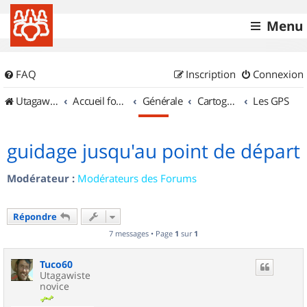
Menu
FAQ
Inscription
Connexion
UtagawaVTT (Randos VTT et VTTAE avec traces GPS)
Accueil forum
Générale
Cartographie et GPS
Les GPS
guidage jusqu'au point de départ
Modérateur :
Modérateurs des Forums
Répondre
7 messages • Page
1
sur
1
Tuco60
Utagawiste
novice