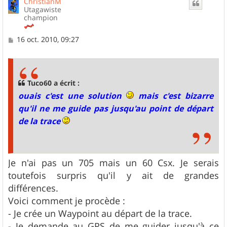
ChristianM
t
Utagawiste
champion
M
16 oct. 2010, 09:27
e
s
s
a
g
Tuco60 a écrit :
e
ouais c'est une solution
mais c'est bizarre
qu'il ne me guide pas jusqu'au point de départ
de la trace
Je n'ai pas un 705 mais un 60 Csx. Je serais
toutefois surpris qu'il y ait de grandes
différences.
Voici comment je procède :
- Je crée un Waypoint au départ de la trace.
- Je demande au GPS de me guider jusqu'à ce