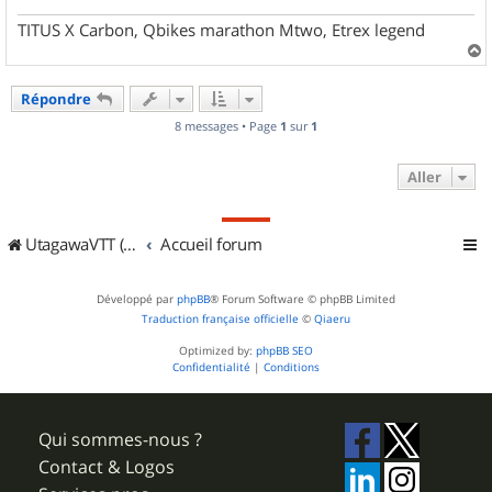
TITUS X Carbon, Qbikes marathon Mtwo, Etrex legend
a
u
Répondre
t
8 messages • Page
1
sur
1
Aller
UtagawaVTT (Randos VTT et VTTAE avec traces GPS)
Accueil forum
Développé par
phpBB
® Forum Software © phpBB Limited
Traduction française officielle
©
Qiaeru
Optimized by:
phpBB SEO
Confidentialité
|
Conditions
Qui sommes-nous ?
Contact & Logos