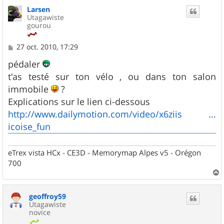
u
Larsen
t
Utagawiste
gourou
M
27 oct. 2010, 17:29
e
s
pédaler
s
t'as testé sur ton vélo , ou dans ton salon
a
g
immobile
?
e
Explications sur le lien ci-dessous
http://www.dailymotion.com/video/x6ziis ...
icoise_fun
eTrex vista HCx - CE3D - Memorymap Alpes v5 - Orégon
700
a
u
geoffroy59
t
Utagawiste
novice