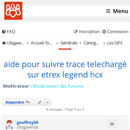
Menu
FAQ
Inscription
Connexion
UtagawaVTT (Randos VTT et VTTAE avec traces GPS)
Accueil forum
Générale
Cartographie et GPS
Les GPS
aide pour suivre trace telechargé
sur etrex legend hcx
Modérateur :
Modérateurs des Forums
Répondre
8 messages • Page
1
sur
1
geoffroy59
Utagawiste