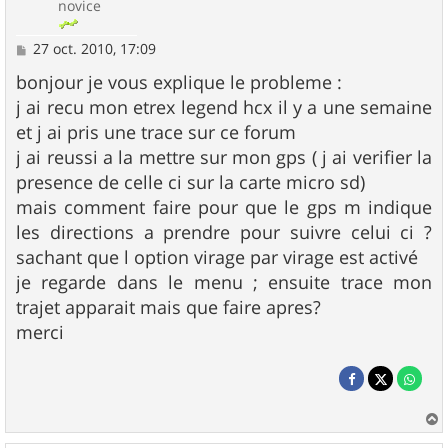
novice
M
27 oct. 2010, 17:09
e
s
bonjour je vous explique le probleme :
s
j ai recu mon etrex legend hcx il y a une semaine
a
g
et j ai pris une trace sur ce forum
e
j ai reussi a la mettre sur mon gps ( j ai verifier la
presence de celle ci sur la carte micro sd)
mais comment faire pour que le gps m indique
les directions a prendre pour suivre celui ci ?
sachant que l option virage par virage est activé
je regarde dans le menu ; ensuite trace mon
trajet apparait mais que faire apres?
merci
a