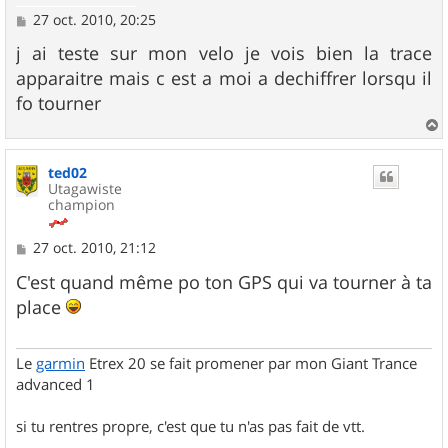
M
27 oct. 2010, 20:25
e
s
j ai teste sur mon velo je vois bien la trace
s
apparaitre mais c est a moi a dechiffrer lorsqu il
a
g
fo tourner
e
a
u
ted02
t
Utagawiste
champion
M
27 oct. 2010, 21:12
e
s
C'est quand même po ton GPS qui va tourner à ta
s
place
a
g
e
Le
garmin
Etrex 20 se fait promener par mon Giant Trance
advanced 1
si tu rentres propre, c'est que tu n'as pas fait de vtt.