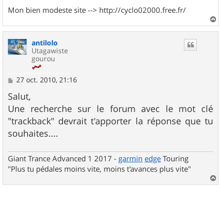
Mon bien modeste site --> http://cyclo02000.free.fr/
a
u
antilolo
t
Utagawiste
gourou
M
27 oct. 2010, 21:16
e
s
Salut,
s
Une recherche sur le forum avec le mot clé
a
g
"trackback" devrait t'apporter la réponse que tu
e
souhaites....
Giant Trance Advanced 1 2017 -
garmin
edge
Touring
"Plus tu pédales moins vite, moins t'avances plus vite"
a
u
t