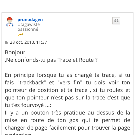
prunodagen
Utagawiste
passionné
M
28 oct. 2010, 11:37
e
s
Bonjour
s
,Ne confonds-tu pas Trace et Route ?
a
g
e
En principe lorsque tu as chargé ta trace, si tu
fais "trackback" et "vers fin" tu dois voir ton
pointeur de position et ta trace , si tu roules et
que ton pointeur n'est pas sur la trace c'est que
tu t'es fourvoyé ...;
Il y a un bouton très pratique au dessus de la
mise en route de ton gps qui te permet de
changer de page facilement pour trouver la page