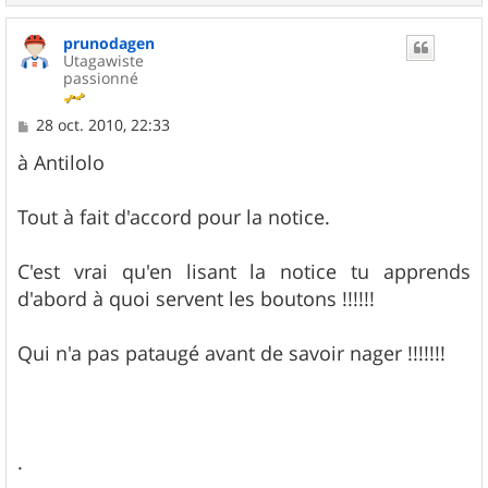
a
u
prunodagen
t
Utagawiste
passionné
M
28 oct. 2010, 22:33
e
s
à Antilolo
s
a
g
Tout à fait d'accord pour la notice.
e
C'est vrai qu'en lisant la notice tu apprends
d'abord à quoi servent les boutons !!!!!!
Qui n'a pas pataugé avant de savoir nager !!!!!!!
.