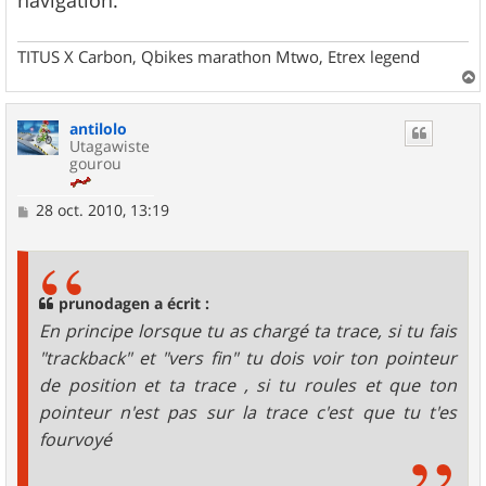
navigation.
TITUS X Carbon, Qbikes marathon Mtwo, Etrex legend
a
u
antilolo
t
Utagawiste
gourou
M
28 oct. 2010, 13:19
e
s
s
a
g
prunodagen a écrit :
e
En principe lorsque tu as chargé ta trace, si tu fais
"trackback" et "vers fin" tu dois voir ton pointeur
de position et ta trace , si tu roules et que ton
pointeur n'est pas sur la trace c'est que tu t'es
fourvoyé