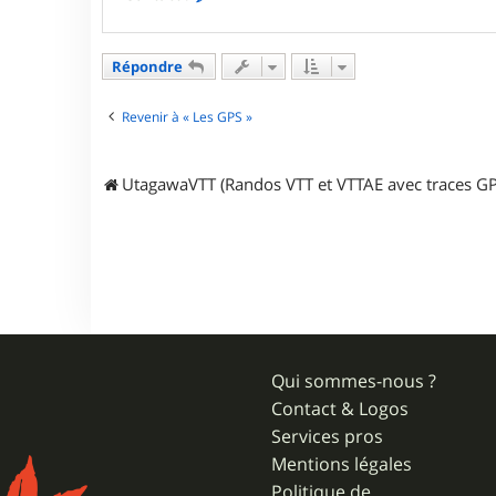
o
n
t
a
Répondre
c
t
e
Revenir à « Les GPS »
r
m
o
UtagawaVTT (Randos VTT et VTTAE avec traces GP
r
b
l
i
Qui sommes-nous ?
Contact & Logos
Services pros
Mentions légales
Politique de