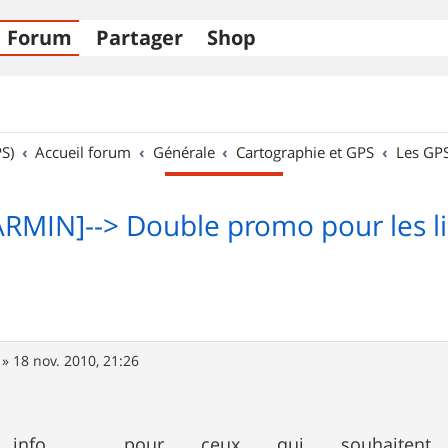
Forum
Partager
Shop
S)
Accueil forum
Générale
Cartographie et GPS
Les GP
RMIN]--> Double promo pour les li
»
18 nov. 2010, 21:26
 info , pour ceux qui souhaitent s