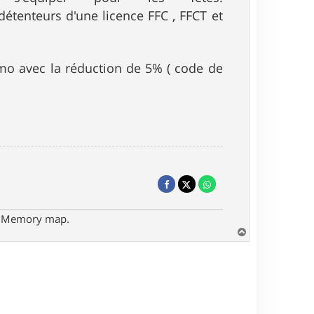
détenteurs d'une licence FFC , FFCT et
omo avec la réduction de 5% ( code de
- Memory map.
H
a
u
t