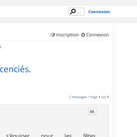
Connexion
Inscription
Connexion
S
cenciés.
2 messages • Page
1
sur
1
'équiper pour les fêtes.