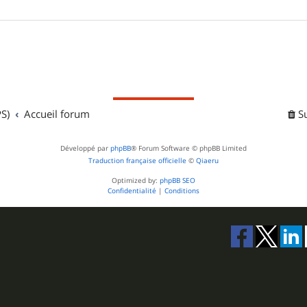
S)
Accueil forum
S
Développé par
phpBB
® Forum Software © phpBB Limited
Traduction française officielle
©
Qiaeru
Optimized by:
phpBB SEO
Confidentialité
|
Conditions