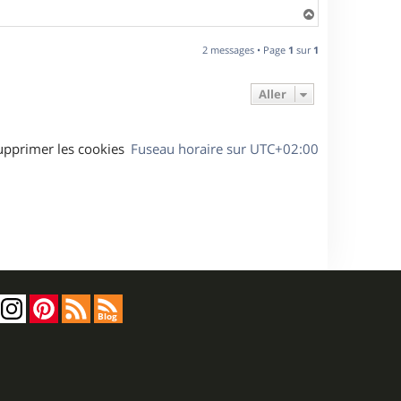
H
a
u
2 messages • Page
1
sur
1
t
Aller
upprimer les cookies
Fuseau horaire sur
UTC+02:00