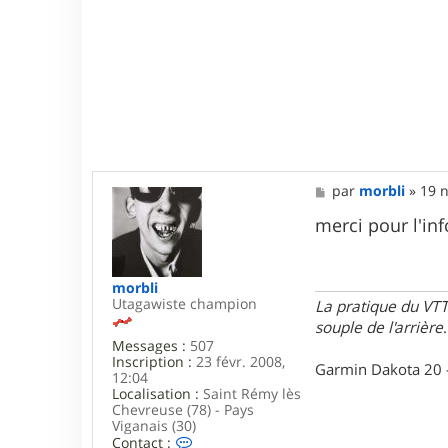
t
e
s
M
par
morbli
»
19 n
e
s
merci pour l'in
s
a
g
e
morbli
Utagawiste champion
La pratique du VTT
souple de l'arrière
.
Messages :
507
Inscription :
23 févr. 2008,
Garmin Dakota 20 
12:04
Localisation :
Saint Rémy lès
Chevreuse (78) - Pays
Viganais (30)
C
Contact :