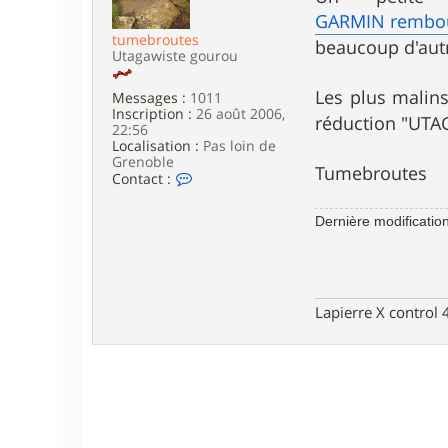
e
GARMIN rembour
tumebroutes
beaucoup d'aut
Utagawiste gourou
Les plus malins
Messages :
1011
Inscription :
26 août 2006,
réduction "UTAG
22:56
Localisation :
Pas loin de
Grenoble
Tumebroutes
C
Contact :
o
n
Dernière modificatio
t
a
c
t
e
r
Lapierre X control
t
u
m
e
b
r
o
u