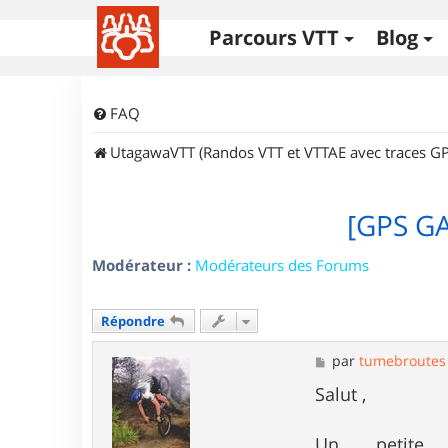
Parcours VTT
Blog
FAQ
UtagawaVTT (Randos VTT et VTTAE avec traces GP
[GPS GA
Modérateur :
Modérateurs des Forums
Répondre
M
par
tumebroutes
e
s
Salut ,
s
a
g
Un petite