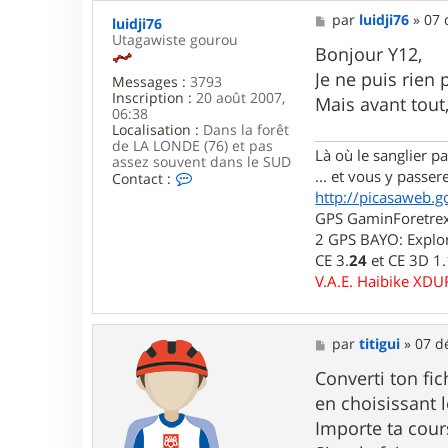
M
par
luidji76
»
07 
luidji76
e
Utagawiste gourou
s
Bonjour Y12,
s
Je ne puis rien 
Messages :
3793
a
Inscription :
20 août 2007,
g
Mais avant tout,
06:38
e
Localisation :
Dans la forêt
de LA LONDE (76) et pas
Là où le sanglier pas
assez souvent dans le SUD
... et vous y passere
C
Contact :
o
http://picasaweb.g
n
GPS GaminForetrex2
t
2 GPS BAYO: Explor
a
c
CE 3.
24
et CE 3D 1
t
V.A.E. Haibike XD
e
r
l
u
M
par
titigui
»
07 d
i
e
d
s
Converti ton fic
j
s
en choisissant 
i
a
7
g
Importe ta cour
6
e