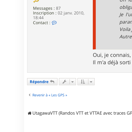
obliga
Messages :
87
Inscription :
02 janv. 2010,
Je l'
18:44
param
C
Contact :
o
Voila
n
Autre
t
a
c
t
Oui, je connais, 
e
r
Il m'a déjà sorti
t
i
t
i
Répondre
g
u
i
Revenir à « Les GPS »
UtagawaVTT (Randos VTT et VTTAE avec traces GP