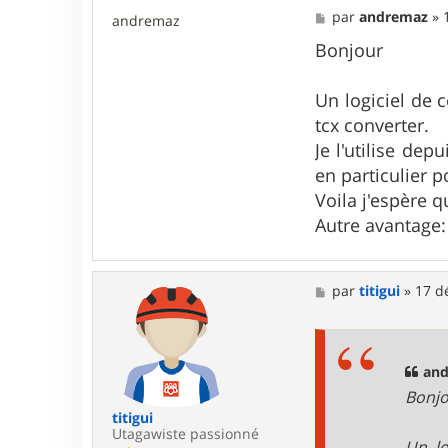
1
M
par
andremaz
»
andremaz
2
e
s
Bonjour
s
a
g
Un logiciel de c
e
tcx converter.
Je l'utilise de
en particulier p
Voila j'espère q
Autre avantage: 
M
par
titigui
»
17 d
e
s
s
a
g
and
e
Bonj
titigui
Utagawiste passionné
Un lo