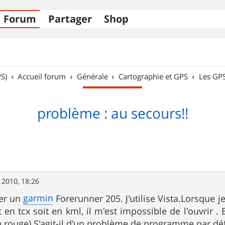
Forum
Partager
Shop
S)
Accueil forum
Générale
Cartographie et GPS
Les GP
problème : au secours!!
 2010, 18:26
garmin
ter un
Forerunner 205. J'utilise Vista.Lorsque j
t en tcx soit en kml, il m'est impossible de l'ouvrir 
e rouge) S'agit-il d'un problème de programme par dé