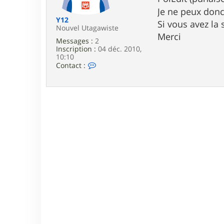
e
Je ne peux don
Y12
Si vous avez la 
Nouvel Utagawiste
Merci
Messages :
2
Inscription :
04 déc. 2010,
10:10
C
Contact :
o
n
t
a
c
t
e
r
Y
1
2