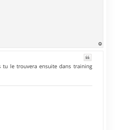
H
a
u
t
s tu le trouvera ensuite dans training