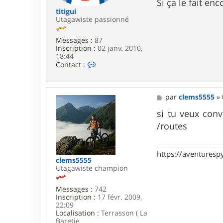
Si ça le fait en
titigui
Utagawiste passionné
Messages :
87
Inscription :
02 janv. 2010,
18:44
C
Contact :
o
n
t
a
M
par
clems5555
»
c
e
t
s
si tu veux conv
e
s
/routes
r
a
t
g
i
e
t
https://aventures
i
clems5555
g
Utagawiste champion
u
i
Messages :
742
Inscription :
17 févr. 2009,
22:09
Localisation :
Terrasson ( La
Baretie