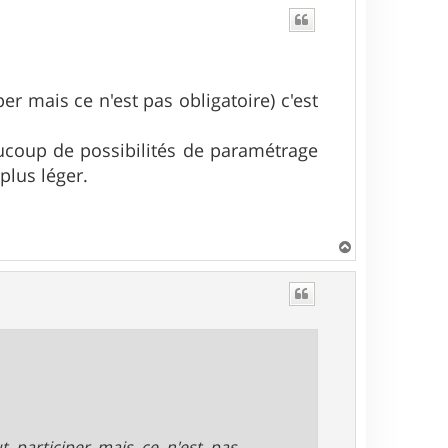
per mais ce n'est pas obligatoire) c'est
aucoup de possibilités de paramétrage
plus léger.
H
a
u
t
t participer mais ce n'est pas