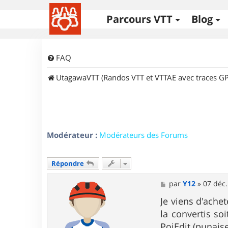
Parcours VTT
Blog
FAQ
UtagawaVTT (Randos VTT et VTTAE avec traces GP
Modérateur :
Modérateurs des Forums
Répondre
M
par
Y12
»
07 déc.
e
s
Je viens d'ache
s
la convertis soi
a
g
PoiEdit (punais