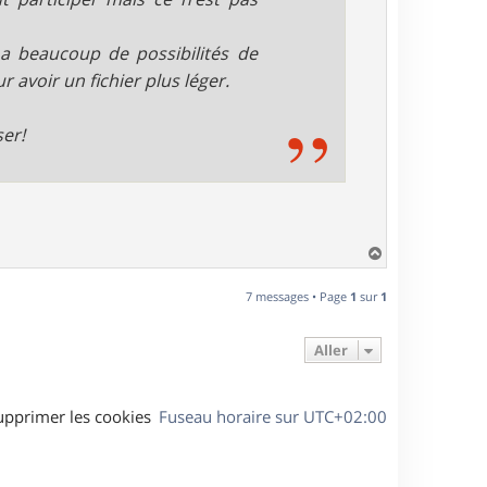
 a beaucoup de possibilités de
 avoir un fichier plus léger.
ser!
H
a
u
7 messages • Page
1
sur
1
t
Aller
upprimer les cookies
Fuseau horaire sur
UTC+02:00