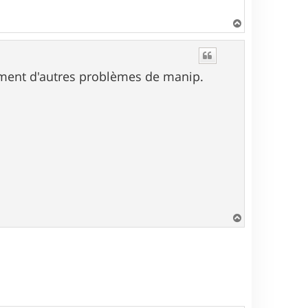
H
a
u
t
rement d'autres problèmes de manip.
H
a
u
t