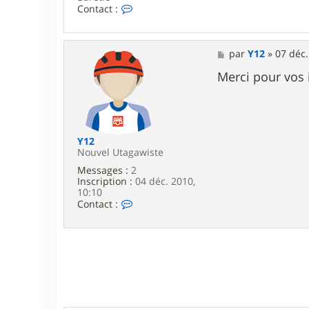
C
Contact :
o
n
t
a
M
par
Y12
»
07 déc.
c
e
t
s
Merci pour vos 
e
s
r
a
c
g
l
e
e
m
Y12
s
Nouvel Utagawiste
5
Messages :
2
5
Inscription :
04 déc. 2010,
5
10:10
5
C
Contact :
o
n
t
a
c
t
e
r
Y