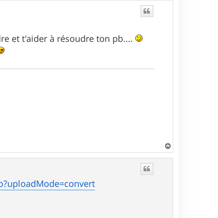
re et t'aider à résoudre ton pb....
H
a
u
t
do?uploadMode=convert