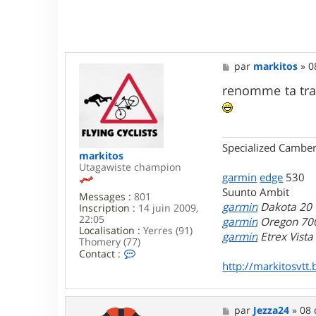
M
par
markitos
»
0
e
s
renomme ta trac
s
a
g
e
Specialized Camber
markitos
Utagawiste champion
garmin
edge
530
Suunto Ambit
Messages :
801
garmin
Dakota 20
Inscription :
14 juin 2009,
22:05
garmin
Oregon 70
Localisation :
Yerres (91)
garmin
Etrex Vist
Thomery (77)
C
Contact :
o
http://markitosvtt.
n
t
a
c
M
par
Jezza24
»
08 