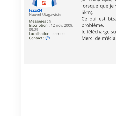
e
lorsque que je 
Jezza24
5km).
Nouvel Utagawiste
Ce qui est biz
Messages :
9
problème.
Inscription :
12 nov. 2009,
09:29
Je télécharge su
Localisation :
correze
C
Merci de m’éclai
Contact :
o
n
t
a
c
t
e
r
J
e
z
z
a
2
4