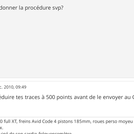
 donner la procédure svp?
c. 2010, 09:49
éduire tes traces à 500 points avant de le envoyer au
full XT, freins Avid Code 4 pistons 185mm, roues perso moyeu 
x.
uipé de son cardio-fréquencemètre.