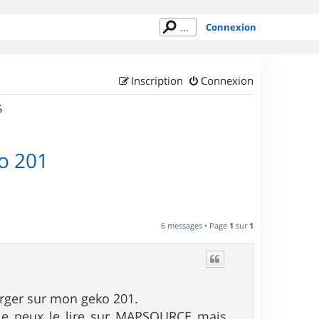
Connexion
Inscription
Connexion
S
o 201
6 messages • Page
1
sur
1
charger sur mon geko 201.
te je peux le lire sur MAPSOURCE mais