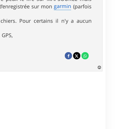
garmin
 d’enregistrée sur mon
(parfois
chiers. Pour certains il n'y a aucun
u GPS,
H
a
u
t