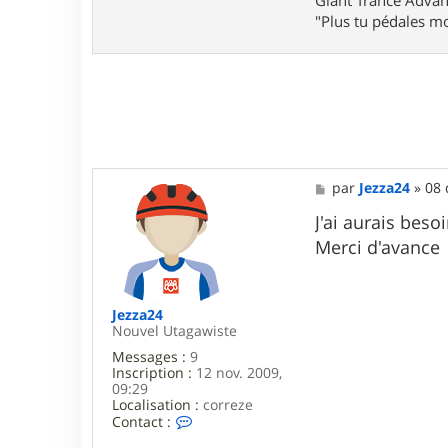
Giant Trance Adva
t
"Plus tu pédales mo
a
c
t
e
r
a
n
t
i
l
o
M
par
Jezza24
»
08 
l
e
o
s
J'ai aurais beso
s
Merci d'avance
a
g
e
Jezza24
Nouvel Utagawiste
Messages :
9
Inscription :
12 nov. 2009,
09:29
Localisation :
correze
C
Contact :
o