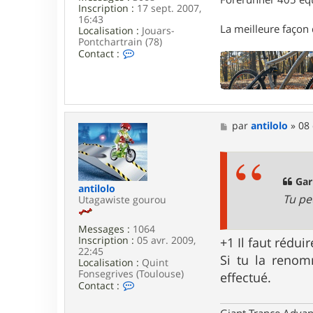
Inscription :
17 sept. 2007,
4
16:43
La meilleure façon d
Localisation :
Jouars-
Pontchartrain (78)
C
Contact :
o
n
t
a
c
t
M
par
antilolo
»
08 
e
e
r
s
G
s
a
a
r
g
Gari
i
antilolo
e
k
Tu pe
Utagawiste gourou
Messages :
1064
Inscription :
05 avr. 2009,
+1 Il faut rédui
22:45
Si tu la renom
Localisation :
Quint
Fonsegrives (Toulouse)
effectué.
C
Contact :
o
n