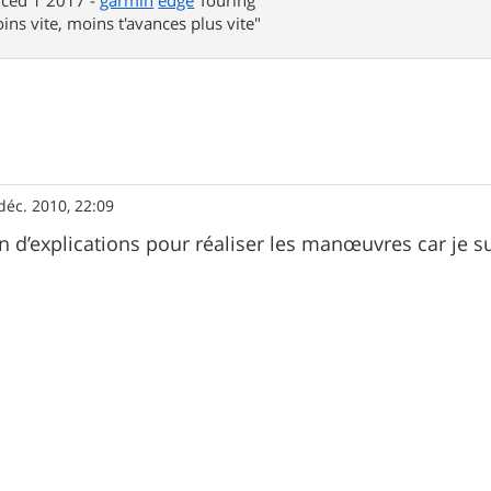
nced 1 2017 -
garmin
edge
Touring
ins vite, moins t'avances plus vite"
déc. 2010, 22:09
in d’explications pour réaliser les manœuvres car je s