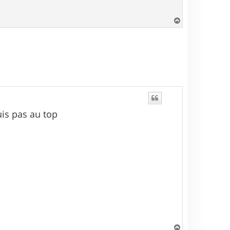
H
a
u
t
uis pas au top
H