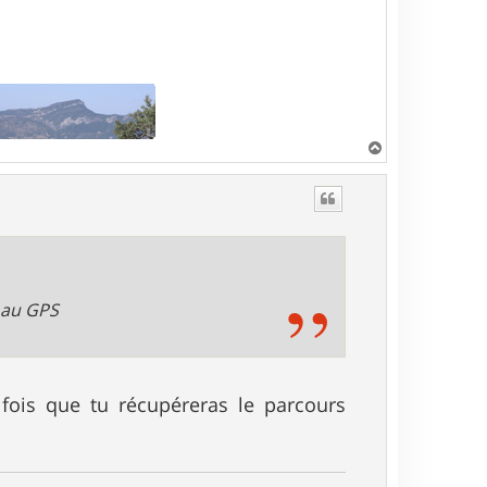
H
a
u
t
r au GPS
fois que tu récupéreras le parcours