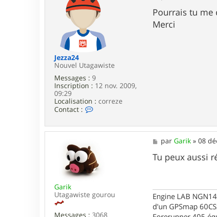
t
e
e
s
Pourrais tu me
r
s
Merci
m
a
a
g
r
e
k
i
Jezza24
t
Nouvel Utagawiste
o
Messages :
9
s
Inscription :
12 nov. 2009,
09:29
Localisation :
correze
C
Contact :
o
n
t
a
M
par
Garik
»
08 dé
c
e
t
s
Tu peux aussi r
e
s
r
a
J
g
e
Garik
e
z
Utagawiste gourou
Engine LAB NGN140 
z
d'un GPSmap 60CS
a
Messages :
3068
Forerunner 405 éq
2