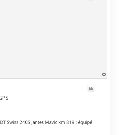
H
a
u
t
 GPS
DT Swiss 240S jantes Mavic xm 819 ; équipé