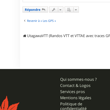
n
t
a
Répondre
c
t
e
Revenir à « Les GPS »
r
J
e
UtagawaVTT (Randos VTT et VTTAE avec traces GP
z
z
a
2
4
Qui sommes-nous ?
Contact & Logos
Services pros
Mentions légales
Politique de
confidentialité