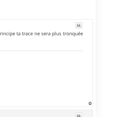
incipe ta trace ne sera plus tronquée
H
a
u
t