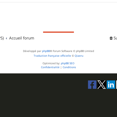
S)
Accueil forum
S
Développé par
phpBB
® Forum Software © phpBB Limited
Traduction française officielle
©
Qiaeru
Optimized by:
phpBB SEO
Confidentialité
|
Conditions