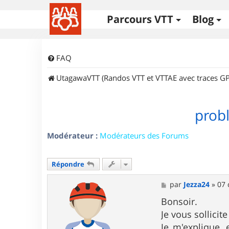
Parcours VTT
Blog
FAQ
UtagawaVTT (Randos VTT et VTTAE avec traces GP
prob
Modérateur :
Modérateurs des Forums
Répondre
M
par
Jezza24
»
07 
e
s
Bonsoir.
s
Je vous sollicit
a
g
Je m'explique, 