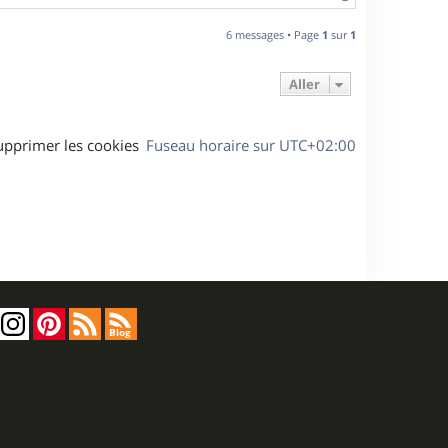
a
u
6 messages • Page
1
sur
1
t
Aller
upprimer les cookies
Fuseau horaire sur
UTC+02:00