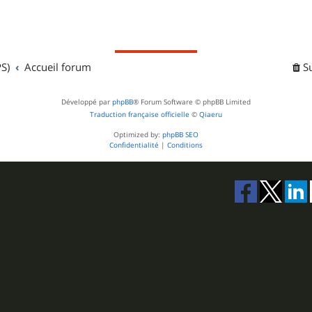
S)
Accueil forum
S
Développé par
phpBB
® Forum Software © phpBB Limited
Traduction française officielle
©
Qiaeru
Optimized by:
phpBB SEO
Confidentialité
|
Conditions