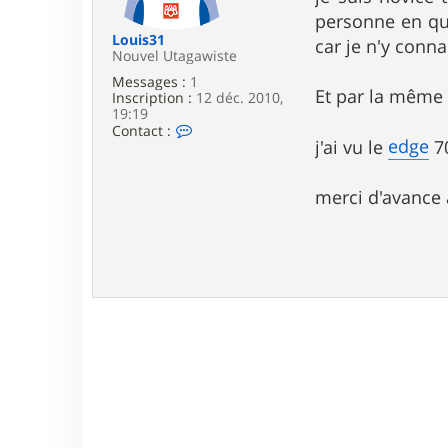
e
personne en que
Louis31
car je n'y conn
Nouvel Utagawiste
Messages :
1
Et par la même 
Inscription :
12 déc. 2010,
19:19
C
Contact :
edge
o
j'ai vu le
70
n
t
a
merci d'avance 
c
t
e
r
L
o
u
i
s
3
1