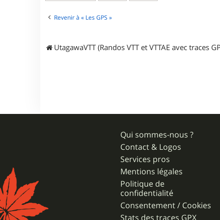
c
t
e
Revenir à « Les GPS »
r
a
n
UtagawaVTT (Randos VTT et VTTAE avec traces GP
t
i
l
o
l
o
Qui sommes-nous ?
Contact & Logos
Services pros
Mentions légales
Politique de
confidentialité
Consentement / Cookies
Stats des traces GPX