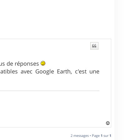
plus de réponses
patibles avec Google Earth, c'est une
H
a
u
2 messages • Page
1
sur
1
t