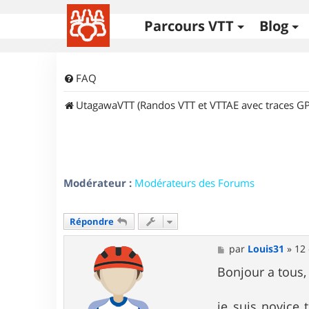
Parcours VTT
Blog
FAQ
UtagawaVTT (Randos VTT et VTTAE avec traces GP
Modérateur :
Modérateurs des Forums
Répondre
M
par
Louis31
»
12 
e
s
Bonjour a tous,
s
a
g
je suis novice 