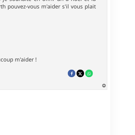
th pouvez-vous m'aider s'il vous plait
coup m'aider !
H
a
u
t