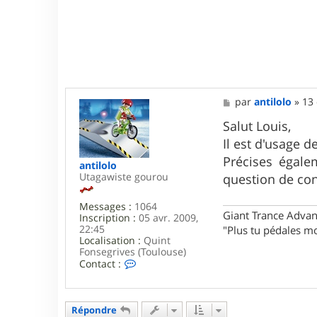
M
par
antilolo
»
13 
e
s
Salut Louis,
s
Il est d'usage 
a
g
Précises égalem
antilolo
e
Utagawiste gourou
question de con
Messages :
1064
Giant Trance Adva
Inscription :
05 avr. 2009,
22:45
"Plus tu pédales mo
Localisation :
Quint
Fonsegrives (Toulouse)
C
Contact :
o
n
t
a
Répondre