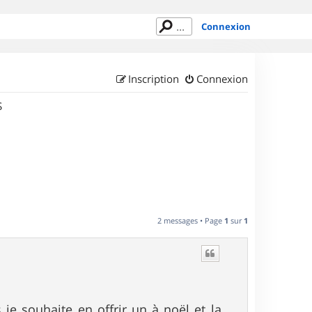
Connexion
Inscription
Connexion
S
2 messages • Page
1
sur
1
 je souhaite en offrir un à noël et la