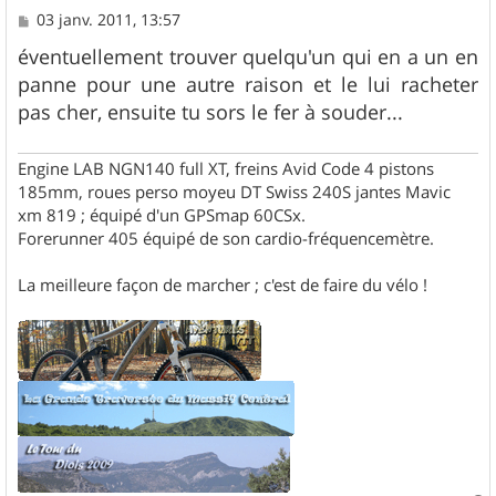
M
03 janv. 2011, 13:57
e
s
éventuellement trouver quelqu'un qui en a un en
s
panne pour une autre raison et le lui racheter
a
g
pas cher, ensuite tu sors le fer à souder...
e
Engine LAB NGN140 full XT, freins Avid Code 4 pistons
185mm, roues perso moyeu DT Swiss 240S jantes Mavic
xm 819 ; équipé d'un GPSmap 60CSx.
Forerunner 405 équipé de son cardio-fréquencemètre.
La meilleure façon de marcher ; c'est de faire du vélo !