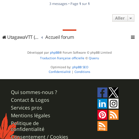
3 messages • Page
1
sur
1
Aller
UtagawaVTT (Randos VTT et VTTAE avec traces GPS)
Accueil forum
Développé par
phpBB
® Forum Software © phpBB Limited
Traduction française officielle
©
Qiaeru
Optimized by:
phpBB SEO
Confidentialité
|
Conditions
Qui sommes-nous ?
Contact & Logos
Services pros
Mentions légales
Politique de
confidentialité
Consentement / Cookies