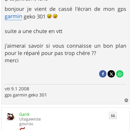
e
s
bonjour je vient de cassé l'écran de mon gps
s
garmin
geko 301
a
g
e
suite a une chute en vtt
j'aimerai savoir si vous connaisse un bon plan
pour le réparé pour pas trop chére ??
merci
vtt 9.1 2008
gps garmin geko 301
a
u
Garik
t
Utagawiste
gourou