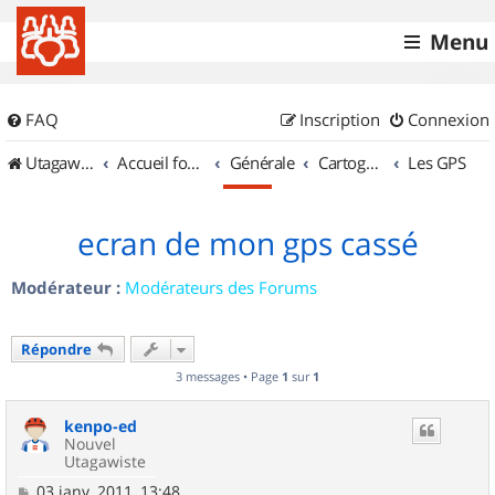
Menu
FAQ
Inscription
Connexion
UtagawaVTT (Randos VTT et VTTAE avec traces GPS)
Accueil forum
Générale
Cartographie et GPS
Les GPS
ecran de mon gps cassé
Modérateur :
Modérateurs des Forums
Répondre
3 messages • Page
1
sur
1
kenpo-ed
Nouvel
Utagawiste
M
03 janv. 2011, 13:48