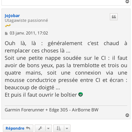
a
u
JoJobar
t
Utagawiste passionné
M
03 janv. 2011, 17:02
e
s
Ouh là, là : généralement c'est chaud à
s
remplacer ces choses là ...
a
g
Soit une petite nappe soudée sur le CI : il faut
e
avoir de bons yeux, pas la tremblotte et trois ou
quatre mains, soit une connexion via une
mousse conductrice pressée entre CI et écran :
beaucoup de doigté ...
Et puis il faut ouvrir le boîtier
Garmin Forerunner + Edge 305 - AirBorne BW
a
u
Répondre
t