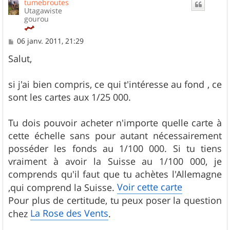
tumebroutes
t
Utagawiste
gourou
M
06 janv. 2011, 21:29
e
s
Salut,
s
a
g
si j'ai bien compris, ce qui t'intéresse au fond , ce
e
sont les cartes aux 1/25 000.
Tu dois pouvoir acheter n'importe quelle carte à
cette échelle sans pour autant nécessairement
posséder les fonds au 1/100 000. Si tu tiens
vraiment à avoir la Suisse au 1/100 000, je
comprends qu'il faut que tu achètes l'Allemagne
Voir cette carte
,qui comprend la Suisse.
Pour plus de certitude, tu peux poser la question
La Rose des Vents
chez
.