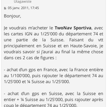
Utagawiste
M
05 janv. 2011, 17:45
e
s
Bonjour,
s
a
g
Je voudrais m’acheter le
TwoNav Sportiva
, avec
e
les cartes IGN au 1/25'000 du département 74 et
une partie de la Suisse. Faisant du vtt
principalement en Suisse et en Haute-Savoie, je
voudrais savoir si j’aurai au final la même chose
dans ces 2 cas de figures :
- achat d’un gps en France, avec la France entière
au 1/100'000, puis rajouter le département 74 au
1/25'000 et ¼ Suisse au 1/25'000.
- achat d’un gps en Suisse, avec la Suisse en
entier + ¼ Suisse au 1/25'000, puis rajouter après
coup le département 74 au 1/25'000.