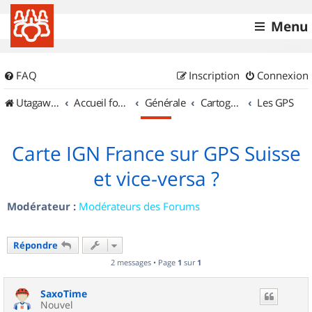
Menu
FAQ
Inscription
Connexion
UtagawaVTT (Randos VTT et VTTAE avec traces GPS)
Accueil forum
Générale
Cartographie et GPS
Les GPS
Carte IGN France sur GPS Suisse
et vice-versa ?
Modérateur :
Modérateurs des Forums
Répondre
2 messages • Page
1
sur
1
SaxoTime
Nouvel