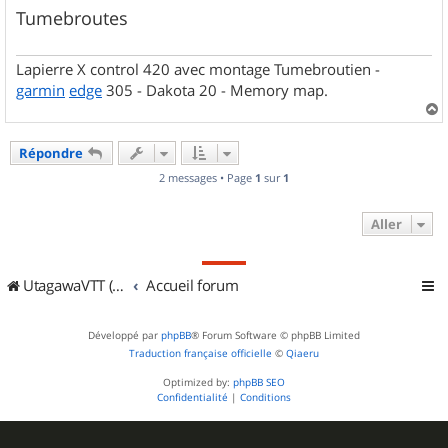
Tumebroutes
Lapierre X control 420 avec montage Tumebroutien -
garmin
edge
305 - Dakota 20 - Memory map.
a
u
Répondre
t
2 messages • Page
1
sur
1
Aller
UtagawaVTT (Randos VTT et VTTAE avec traces GPS)
Accueil forum
Développé par
phpBB
® Forum Software © phpBB Limited
Traduction française officielle
©
Qiaeru
Optimized by:
phpBB SEO
Confidentialité
|
Conditions