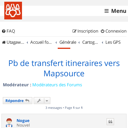
Menu
FAQ
Inscription
Connexion
UtagawaVTT (Randos VTT et VTTAE avec traces GPS)
Accueil forum
Générale
Cartographie et GPS
Les GPS
Pb de transfert itineraires vers
Mapsource
Modérateur :
Modérateurs des Forums
Répondre
3 messages • Page
1
sur
1
Nogue
Nouvel