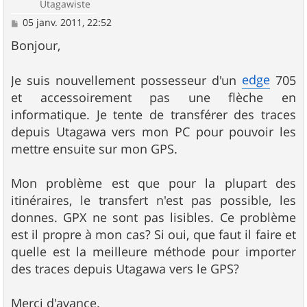
Utagawiste
M
05 janv. 2011, 22:52
e
s
Bonjour,
s
a
g
edge
Je suis nouvellement possesseur d'un
705
e
et accessoirement pas une flèche en
informatique. Je tente de transférer des traces
depuis Utagawa vers mon PC pour pouvoir les
mettre ensuite sur mon GPS.
Mon problème est que pour la plupart des
itinéraires, le transfert n'est pas possible, les
donnes. GPX ne sont pas lisibles. Ce problème
est il propre à mon cas? Si oui, que faut il faire et
quelle est la meilleure méthode pour importer
des traces depuis Utagawa vers le GPS?
Merci d'avance.