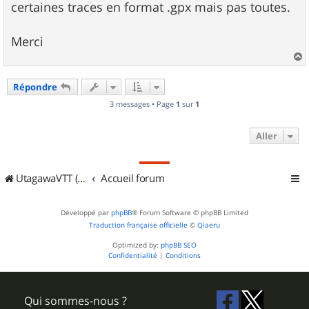
certaines traces en format .gpx mais pas toutes.
Merci
a
u
Répondre
t
3 messages • Page
1
sur
1
Aller
UtagawaVTT (Randos VTT et VTTAE avec traces GPS)
Accueil forum
Développé par
phpBB
® Forum Software © phpBB Limited
Traduction française officielle
©
Qiaeru
Optimized by:
phpBB SEO
Confidentialité
|
Conditions
Qui sommes-nous ?