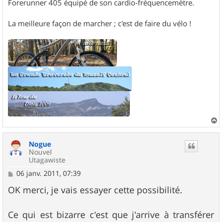
Forerunner 405 équipé de son cardio-fréquencemètre.
La meilleure façon de marcher ; c'est de faire du vélo !
a
u
Nogue
t
Nouvel
Utagawiste
M
06 janv. 2011, 07:39
e
s
OK merci, je vais essayer cette possibilité.
s
a
g
Ce qui est bizarre c'est que j'arrive à transférer
e