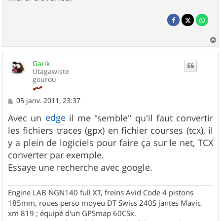
a
u
Garik
t
Utagawiste
gourou
M
05 janv. 2011, 23:37
e
s
edge
Avec un
il me "semble" qu'il faut convertir
s
les fichiers traces (gpx) en fichier courses (tcx), il
a
g
y a plein de logiciels pour faire ça sur le net, TCX
e
converter par exemple.
Essaye une recherche avec google.
Engine LAB NGN140 full XT, freins Avid Code 4 pistons
185mm, roues perso moyeu DT Swiss 240S jantes Mavic
xm 819 ; équipé d'un GPSmap 60CSx.