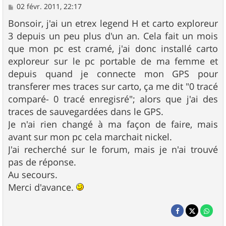
M
02 févr. 2011, 22:17
e
s
Bonsoir, j'ai un etrex legend H et carto exploreur
s
3 depuis un peu plus d'un an. Cela fait un mois
a
g
que mon pc est cramé, j'ai donc installé carto
e
exploreur sur le pc portable de ma femme et
depuis quand je connecte mon GPS pour
transferer mes traces sur carto, ça me dit "0 tracé
comparé- 0 tracé enregisré"; alors que j'ai des
traces de sauvegardées dans le GPS.
Je n'ai rien changé à ma façon de faire, mais
avant sur mon pc cela marchait nickel.
J'ai recherché sur le forum, mais je n'ai trouvé
pas de réponse.
Au secours.
Merci d'avance.