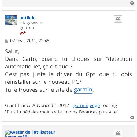
a
u
antilolo
t
Utagawiste
gourou
M
02 févr. 2011, 22:45
e
s
Salut,
s
Dans Carto, quand tu cliques sur "détection
a
g
automatique", ça dit quoi?
e
C'est pas juste le driver du Gps que tu dois
réinstaller sur le nouveau PC?
garmin
Tu le trouves sur le site de
.
Giant Trance Advanced 1 2017 -
garmin
edge
Touring
"Plus tu pédales moins vite, moins t'avances plus vite"
a
u
t
kawalex89