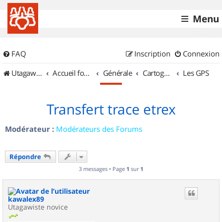
Menu
FAQ
Inscription
Connexion
UtagawaVTT (Randos VTT et VTTAE avec traces GPS)
Accueil forum
Générale
Cartographie et GPS
Les GPS
Transfert trace etrex
Modérateur :
Modérateurs des Forums
Répondre
3 messages • Page
1
sur
1
kawalex89
Utagawiste novice