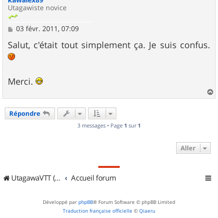
Utagawiste novice
M
03 févr. 2011, 07:09
e
s
Salut, c'était tout simplement ça. Je suis confus.
s
a
g
e
Merci.
a
u
Répondre
t
3 messages • Page
1
sur
1
Aller
UtagawaVTT (Randos VTT et VTTAE avec traces GPS)
Accueil forum
Développé par
phpBB
® Forum Software © phpBB Limited
Traduction française officielle
©
Qiaeru