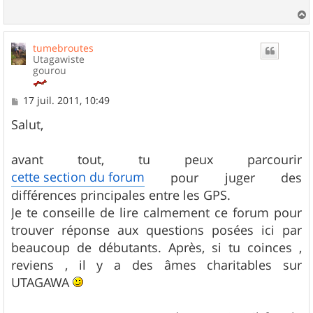
a
u
tumebroutes
t
Utagawiste
gourou
M
17 juil. 2011, 10:49
e
s
Salut,
s
a
g
avant tout, tu peux parcourir
e
cette section du forum
pour juger des
différences principales entre les GPS.
Je te conseille de lire calmement ce forum pour
trouver réponse aux questions posées ici par
beaucoup de débutants. Après, si tu coinces ,
reviens , il y a des âmes charitables sur
UTAGAWA