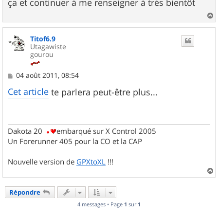
ça et continuer à me renseigner à très bientôt
a
g
e
a
u
Titof6.9
t
Utagawiste
gourou
M
04 août 2011, 08:54
e
s
Cet article
te parlera peut-être plus...
s
a
g
e
Dakota 20
embarqué sur X Control 2005
Un Forerunner 405 pour la CO et la CAP
Nouvelle version de
GPXtoXL
!!!
a
u
Répondre
t
4 messages • Page
1
sur
1