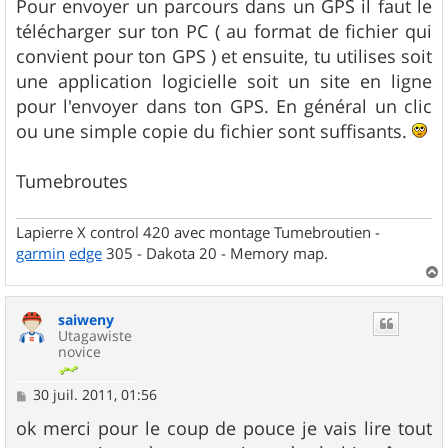
Pour envoyer un parcours dans un GPS il faut le
télécharger sur ton PC ( au format de fichier qui
convient pour ton GPS ) et ensuite, tu utilises soit
une application logicielle soit un site en ligne
pour l'envoyer dans ton GPS. En général un clic
ou une simple copie du fichier sont suffisants.
Tumebroutes
Lapierre X control 420 avec montage Tumebroutien -
garmin
edge
305 - Dakota 20 - Memory map.
a
u
saiweny
t
Utagawiste
novice
M
30 juil. 2011, 01:56
e
s
ok merci pour le coup de pouce je vais lire tout
s