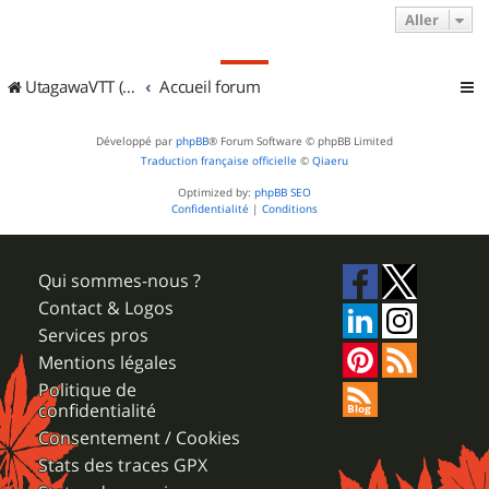
Aller
UtagawaVTT (Randos VTT et VTTAE avec traces GPS)
Accueil forum
Développé par
phpBB
® Forum Software © phpBB Limited
Traduction française officielle
©
Qiaeru
Optimized by:
phpBB SEO
Confidentialité
|
Conditions
Qui sommes-nous ?
Contact & Logos
Services pros
Mentions légales
Politique de
confidentialité
Consentement / Cookies
Stats des traces GPX