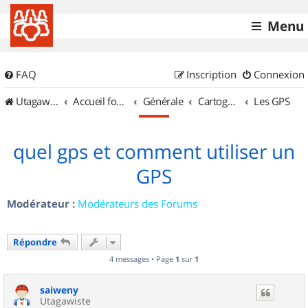
Menu
FAQ
Inscription
Connexion
UtagawaVTT (Randos VTT et VTTAE avec traces GPS)
Accueil forum
Générale
Cartographie et GPS
Les GPS
quel gps et comment utiliser un
GPS
Modérateur :
Modérateurs des Forums
Répondre
4 messages • Page
1
sur
1
saiweny
Utagawiste