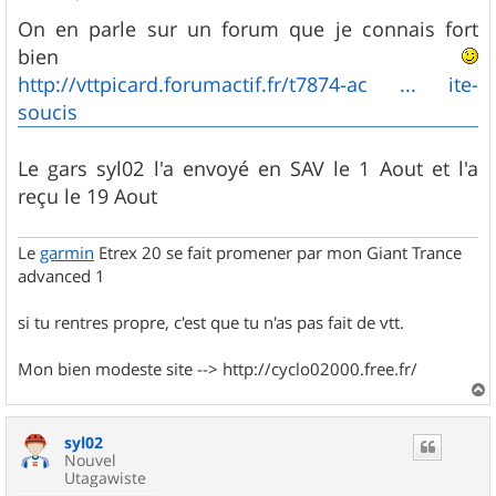
e
s
On en parle sur un forum que je connais fort
s
bien
a
g
http://vttpicard.forumactif.fr/t7874-ac ... ite-
e
soucis
Le gars syl02 l'a envoyé en SAV le 1 Aout et l'a
reçu le 19 Aout
Le
garmin
Etrex 20 se fait promener par mon Giant Trance
advanced 1
si tu rentres propre, c'est que tu n'as pas fait de vtt.
Mon bien modeste site --> http://cyclo02000.free.fr/
a
u
syl02
t
Nouvel
Utagawiste