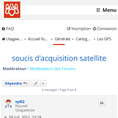
Menu
FAQ
Inscription
Connexion
UtagawaVTT (Randos VTT et VTTAE avec traces GPS)
Accueil forum
Générale
Cartographie et GPS
Les GPS
soucis d'acquisition satellite
Modérateur :
Modérateurs des Forums
Répondre
4 messages • Page
1
sur
1
syl02
Nouvel
Utagawiste
M
29 juil. 2011, 23:28