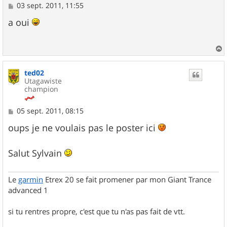
M
03 sept. 2011, 11:55
e
s
a oui
s
a
g
e
a
u
ted02
t
Utagawiste
champion
M
05 sept. 2011, 08:15
e
s
oups je ne voulais pas le poster ici
s
a
g
Salut Sylvain
e
Le
garmin
Etrex 20 se fait promener par mon Giant Trance
advanced 1
si tu rentres propre, c'est que tu n'as pas fait de vtt.