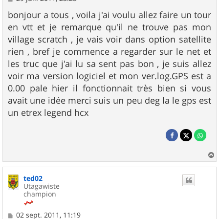
e
s
bonjour a tous , voila j'ai voulu allez faire un tour
s
en vtt et je remarque qu'il ne trouve pas mon
a
g
village scratch , je vais voir dans option satellite
e
rien , bref je commence a regarder sur le net et
les truc que j'ai lu sa sent pas bon , je suis allez
voir ma version logiciel et mon ver.log.GPS est a
0.00 pale hier il fonctionnait très bien si vous
avait une idée merci suis un peu deg la le gps est
un etrex legend hcx
a
u
ted02
t
Utagawiste
champion
M
02 sept. 2011, 11:19