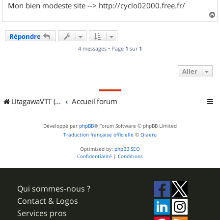
Mon bien modeste site --> http://cyclo02000.free.fr/
a
u
Répondre
t
4 messages • Page
1
sur
1
Aller
UtagawaVTT (Randos VTT et VTTAE avec traces GPS)
Accueil forum
Développé par
phpBB
® Forum Software © phpBB Limited
Traduction française officielle
©
Qiaeru
Optimized by:
phpBB SEO
Confidentialité
|
Conditions
Qui sommes-nous ?
Contact & Logos
Services pros