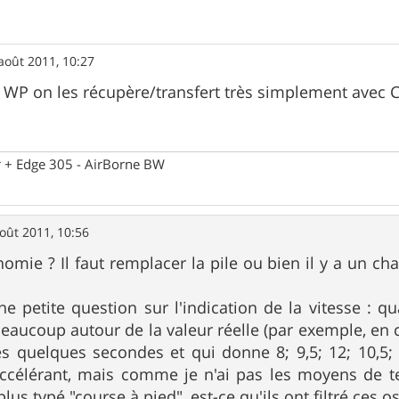
août 2011, 10:27
les WP on les récupère/transfert très simplement avec C
 + Edge 305 - AirBorne BW
oût 2011, 10:56
nomie ? Il faut remplacer la pile ou bien il y a un ch
e petite question sur l'indication de la vitesse : 
 beaucoup autour de la valeur réelle (par exemple, en 
s quelques secondes et qui donne 8; 9,5; 12; 10,5; 5
ccélérant, mais comme je n'ai pas les moyens de t
lus typé "course à pied", est-ce qu'ils ont filtré ces os