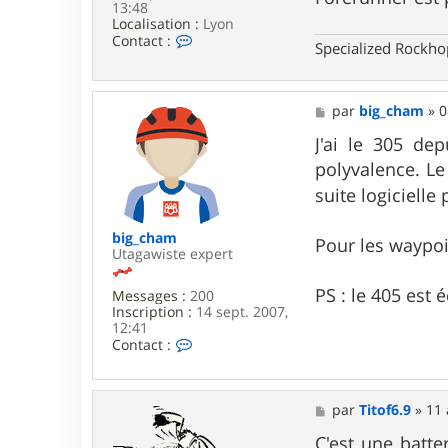
13:48
Localisation :
Lyon
C
Contact :
Specialized Rockh
o
n
t
a
M
par
big_cham
»
0
c
e
t
s
J'ai le 305 de
e
s
polyvalence. Le
r
a
S
g
suite logiciell
p
e
i
r
big_cham
Pour les waypoi
o
Utagawiste expert
u
PS : le 405 est 
Messages :
200
Inscription :
14 sept. 2007,
12:41
C
Contact :
o
n
t
a
M
par
Titof6.9
»
11 
c
e
t
s
C'est une batte