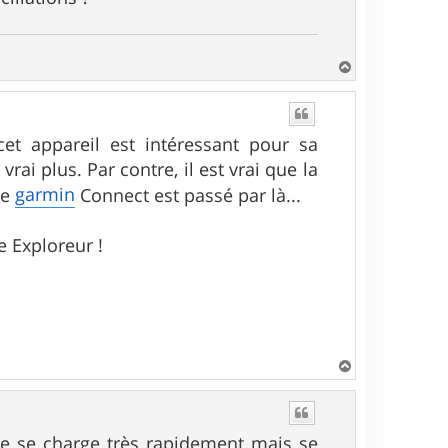
H
a
u
t
et appareil est intéressant pour sa
ai plus. Par contre, il est vrai que la
garmin
ue
Connect est passé par là...
 Exploreur !
H
a
u
t
lle se charge très rapidement mais se