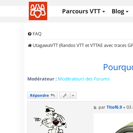
Parcours VTT
Blog
FAQ
UtagawaVTT (Randos VTT et VTTAE avec traces GP
Pourquo
Modérateur :
Modérateurs des Forums
Répondre
M
par
Titof6.9
»
03 
e
s
s
a
g