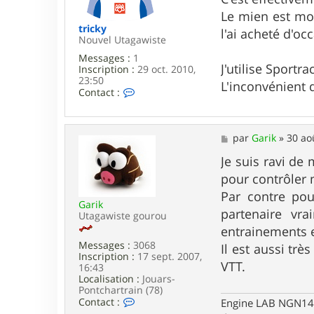
e
Le mien est moi
tricky
l'ai acheté d'oc
Nouvel Utagawiste
Messages :
1
J'utilise Sport
Inscription :
29 oct. 2010,
23:50
L'inconvénient d
C
Contact :
o
n
t
a
M
par
Garik
»
30 ao
c
e
t
s
Je suis ravi de
e
s
pour contrôler 
r
a
t
g
Par contre pou
r
Garik
e
partenaire vr
i
Utagawiste gourou
c
entrainements e
k
Messages :
3068
Il est aussi tr
y
Inscription :
17 sept. 2007,
VTT.
16:43
Localisation :
Jouars-
Pontchartrain (78)
C
Contact :
Engine LAB NGN140 
o