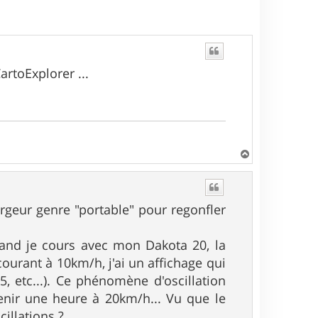
artoExplorer ...
H
a
u
t
argeur genre "portable" pour regonfler
quand je cours avec mon Dakota 20, la
courant à 10km/h, j'ai un affichage qui
, etc...). Ce phénomène d'oscillation
enir une heure à 20km/h... Vu que le
cillations ?