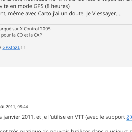
vite en mode GPS (8 heures)
t, même avec Carto j'ai un doute. Je V essayer....
rqué sur X Control 2005
pour la CO et la CAP
de
GPXtoXL
!!!
oût 2011, 08:44
g
is janvier 2011, et je l'utilise en VTT (avec le support
ent trés pratique de pouvoir l'utiliser dans plusieurs s