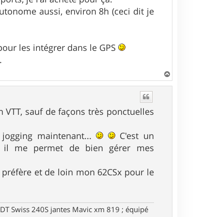
utonome aussi, environ 8h (ceci dit je
 pour les intégrer dans le GPS
.
H
a
u
t
 VTT, sauf de façons très ponctuelles
e jogging maintenant...
C'est un
1, il me permet de bien gérer mes
ui préfère et de loin mon 62CSx pour le
DT Swiss 240S jantes Mavic xm 819 ; équipé