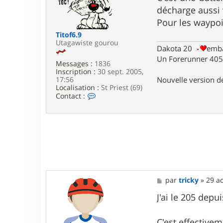
e
s
décharge aussi 
r
a
b
g
Pour les waypoin
i
e
Titof6.9
g
Utagawiste gourou
_
Dakota 20
emba
c
Un Forerunner 405 
h
Messages :
1836
a
Inscription :
30 sept. 2005,
m
Nouvelle version 
17:56
Localisation :
St Priest (69)
C
Contact :
o
n
t
a
c
t
e
r
T
i
M
par
tricky
»
29 a
t
e
o
s
J'ai le 205 depu
f
s
6
a
.
g
C'est effectivem
9