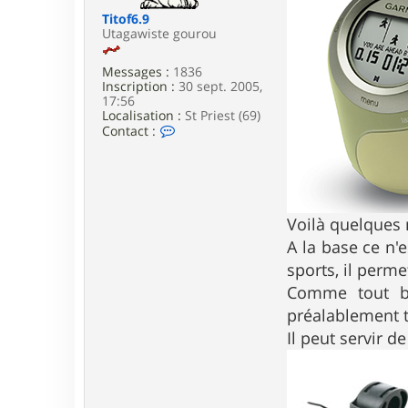
e
Titof6.9
Utagawiste gourou
Messages :
1836
Inscription :
30 sept. 2005,
17:56
Localisation :
St Priest (69)
C
Contact :
o
n
t
a
c
t
Voilà quelques 
e
A la base ce n'
r
T
sports, il perme
i
t
Comme tout bo
o
préalablement t
f
6
Il peut servir d
.
9