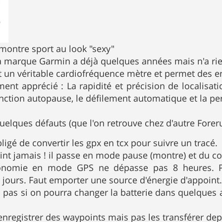
 montre sport au look "sexy"
a marque Garmin a déjà quelques années mais n'a ri
t un véritable cardiofréquence mètre et permet des 
rement apprécié : La rapidité et précision de localisa
onction autopause, le défilement automatique et la per
ques défauts (que l'on retrouve chez d'autre Forer
ligé de convertir les gpx en tcx pour suivre un tracé.
teint jamais ! il passe en mode pause (montre) et du 
onomie en mode GPS ne dépasse pas 8 heures. Pa
 jours. Faut emporter une source d'énergie d'appoint.
s pas si on pourra changer la batterie dans quelques 
nregistrer des waypoints mais pas les transférer dep