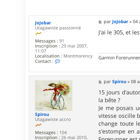
M
par
JoJobar
»
04 
JoJobar
e
Utagawiste passionné
s
J'ai le 305, et 
s
Messages :
91
a
Inscription :
29 mai 2007,
g
11:07
e
Localisation :
Montmorency
Garmin Forerunner
C
Contact :
o
n
t
a
M
par
Spirou
»
08 a
c
e
t
s
15 jours d'auto
e
s
la bête ?
r
a
J
g
Je me posais un
o
e
Spirou
vitesse oscille
J
Utagawiste accro
o
change toute le
b
s'estompe en a
a
Messages :
104
r
Inscription :
26 mai 2010,
Forerunner est p