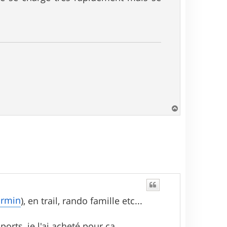
H
a
u
t
armin
), en trail, rando famille etc...
ports, je l'ai acheté pour ça.