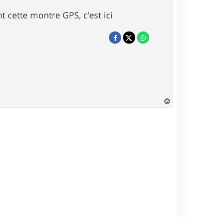
 cette montre GPS, c'est ici
H
a
u
t