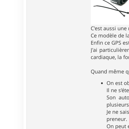
C'est aussi une
Ce modèle de l
Enfin ce GPS es
J'ai particuliè
cardiaque, la f
Quand même quel
On est ob
Il ne s’é
Son aut
plusieurs
Je ne sai
preneur.
On peut e