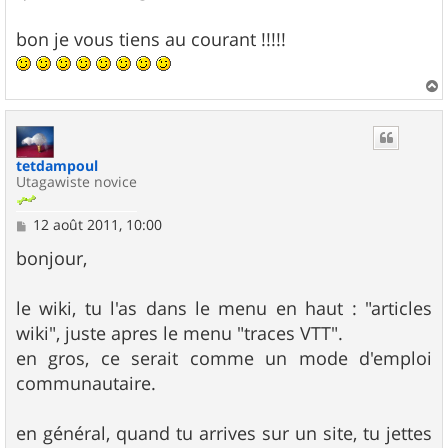
bon je vous tiens au courant !!!!!
a
u
t
tetdampoul
Utagawiste novice
M
12 août 2011, 10:00
e
s
bonjour,
s
a
g
le wiki, tu l'as dans le menu en haut : "articles
e
wiki", juste apres le menu "traces VTT".
en gros, ce serait comme un mode d'emploi
communautaire.
en général, quand tu arrives sur un site, tu jettes