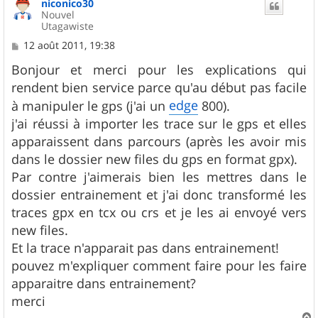
niconico30
Nouvel
Utagawiste
M
12 août 2011, 19:38
e
s
Bonjour et merci pour les explications qui
s
rendent bien service parce qu'au début pas facile
a
g
edge
à manipuler le gps (j'ai un
800).
e
j'ai réussi à importer les trace sur le gps et elles
apparaissent dans parcours (après les avoir mis
dans le dossier new files du gps en format gpx).
Par contre j'aimerais bien les mettres dans le
dossier entrainement et j'ai donc transformé les
traces gpx en tcx ou crs et je les ai envoyé vers
new files.
Et la trace n'apparait pas dans entrainement!
pouvez m'expliquer comment faire pour les faire
apparaitre dans entrainement?
merci