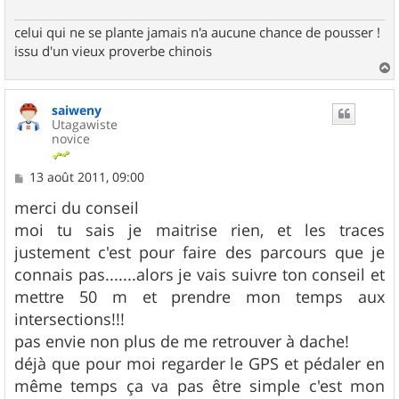
celui qui ne se plante jamais n'a aucune chance de pousser !
issu d'un vieux proverbe chinois
a
u
saiweny
t
Utagawiste
novice
M
13 août 2011, 09:00
e
s
merci du conseil
s
moi tu sais je maitrise rien, et les traces
a
g
justement c'est pour faire des parcours que je
e
connais pas.......alors je vais suivre ton conseil et
mettre 50 m et prendre mon temps aux
intersections!!!
pas envie non plus de me retrouver à dache!
déjà que pour moi regarder le GPS et pédaler en
même temps ça va pas être simple c'est mon