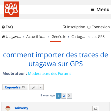
Menu
FAQ
Inscription
Connexion
UtagawaVTT (Randos VTT et VTTAE avec traces GPS)
Accueil forum
Générale
Cartographie et GPS
Les GPS
comment importer des traces de
utagawa sur GPS
Modérateur :
Modérateurs des Forums
Répondre
19 messages
1
2
Suivant
saiweny