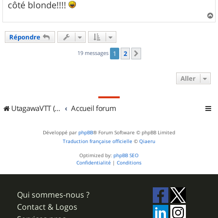
côté blonde!!!!
a
u
Répondre
t
19 messages
1
2
Suivant
Aller
UtagawaVTT (Randos VTT et VTTAE avec traces GPS)
Accueil forum
Développé par
phpBB
® Forum Software © phpBB Limited
Traduction française officielle
©
Qiaeru
Optimized by:
phpBB SEO
Confidentialité
|
Conditions
Qui sommes-nous ?
Contact & Logos