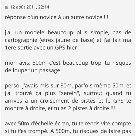
M
12 août 2011, 22:14
e
s
réponse d'un novice à un autre novice !!!
s
a
g
j'ai un modèle beaucoup plus simple, pas de
e
cartographie (etrex jaune de base) et j'ai fait ma
1ere sortie avec un GPS hier !
mon avis, 500m c'est beaucoup trop, tu risques
de louper un passage.
perso, j'avais mis sur 80m, parfois même 50m, et
j'ai trouvé ça plus "serein", surtout quand tu
arrives à un croisement de pistes et le GPS te
montre à droite, et tu as 2 pistes à droite !!!
avec 50m d'échelle écran, tu te rends vite compte
si tu t'es trompé. A 500m, tu risques de faire pas