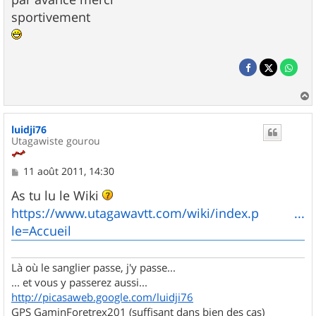
sportivement
a
u
luidji76
t
Utagawiste gourou
M
11 août 2011, 14:30
e
s
As tu lu le Wiki
s
https://www.utagawavtt.com/wiki/index.p ...
a
g
le=Accueil
e
Là où le sanglier passe, j'y passe...
... et vous y passerez aussi...
http://picasaweb.google.com/luidji76
GPS GaminForetrex201 (suffisant dans bien des cas)