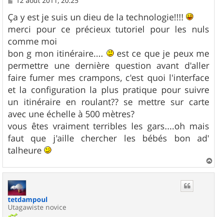
12 août 2011, 20:25
e
s
Ça y est je suis un dieu de la technologie!!!!
s
merci pour ce précieux tutoriel pour les nuls
a
g
comme moi
e
bon g mon itinéraire....
est ce que je peux me
permettre une dernière question avant d'aller
faire fumer mes crampons, c'est quoi l'interface
et la configuration la plus pratique pour suivre
un itinéraire en roulant?? se mettre sur carte
avec une échelle à 500 mètres?
vous êtes vraiment terribles les gars....oh mais
faut que j'aille chercher les bébés bon ad'
talheure
a
u
t
tetdampoul
Utagawiste novice