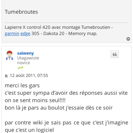
Tumebroutes
Lapierre X control 420 avec montage Tumebroutien -
garmin
edge
305 - Dakota 20 - Memory map.
a
u
saiweny
t
Utagawiste
novice
M
12 août 2011, 07:55
e
s
merci les gars
s
c'est super sympa d'avoir des réponses aussi vite
a
g
on se sent moins seul!!!!
e
bon là je pars au boulot j'essaie dès ce soir
par contre wiki je sais pas ce que c'est j'imagine
que c'est un logiciel