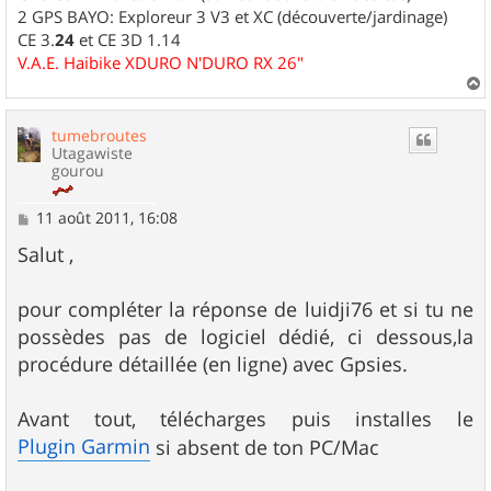
2 GPS BAYO: Exploreur 3 V3 et XC (découverte/jardinage)
CE 3.
24
et CE 3D 1.14
V.A.E. Haibike XDURO N'DURO RX 26"
a
u
tumebroutes
t
Utagawiste
gourou
M
11 août 2011, 16:08
e
s
Salut ,
s
a
g
pour compléter la réponse de luidji76 et si tu ne
e
possèdes pas de logiciel dédié, ci dessous,la
procédure détaillée (en ligne) avec Gpsies.
Avant tout, télécharges puis installes le
Plugin Garmin
si absent de ton PC/Mac