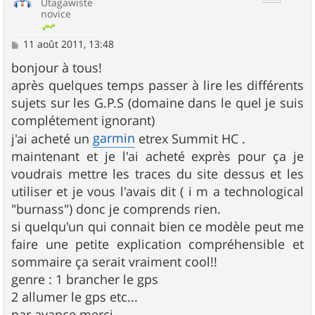
Utagawiste
novice
M
11 août 2011, 13:48
e
s
bonjour à tous!
s
après quelques temps passer à lire les différents
a
g
sujets sur les G.P.S (domaine dans le quel je suis
e
complétement ignorant)
garmin
j'ai acheté un
etrex Summit HC .
maintenant et je l'ai acheté exprès pour ça je
voudrais mettre les traces du site dessus et les
utiliser et je vous l'avais dit ( i m a technological
"burnass") donc je comprends rien.
si quelqu'un qui connait bien ce modèle peut me
faire une petite explication compréhensible et
sommaire ça serait vraiment cool!!
genre : 1 brancher le gps
2 allumer le gps etc...
par avance merci