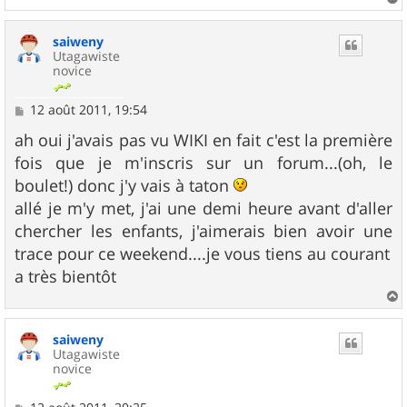
a
u
saiweny
t
Utagawiste
novice
M
12 août 2011, 19:54
e
s
ah oui j'avais pas vu WIKI en fait c'est la première
s
fois que je m'inscris sur un forum...(oh, le
a
g
boulet!) donc j'y vais à taton
e
allé je m'y met, j'ai une demi heure avant d'aller
chercher les enfants, j'aimerais bien avoir une
trace pour ce weekend....je vous tiens au courant
a très bientôt
a
u
saiweny
t
Utagawiste
novice
M