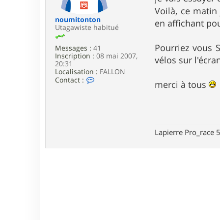
e
Voilà, ce matin
noumitonton
en affichant pou
Utagawiste habitué
Pourriez vous S
Messages :
41
Inscription :
08 mai 2007,
vélos sur l'écra
20:31
Localisation :
FALLON
C
Contact :
merci à tous
o
n
t
a
c
t
Lapierre Pro_race
e
r
n
o
u
m
i
t
o
n
t