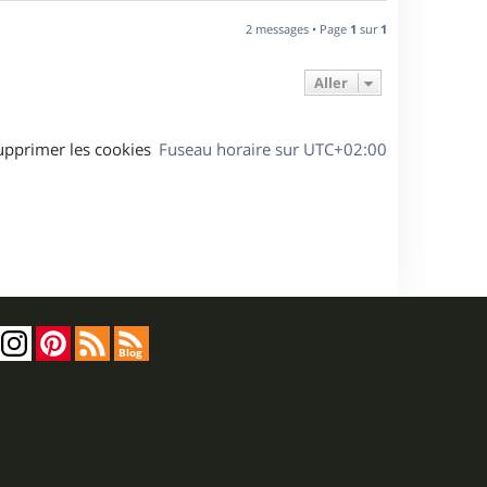
a
u
2 messages • Page
1
sur
1
t
Aller
upprimer les cookies
Fuseau horaire sur
UTC+02:00