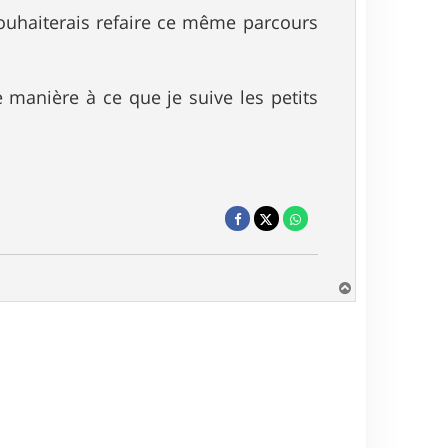
ouhaiterais refaire ce même parcours
 manière à ce que je suive les petits
H
a
u
t