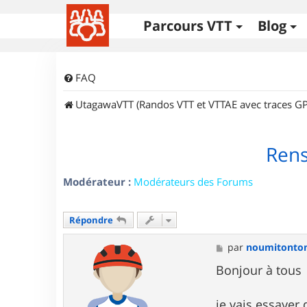
Parcours VTT
Blog
FAQ
UtagawaVTT (Randos VTT et VTTAE avec traces GP
Rens
Modérateur :
Modérateurs des Forums
Répondre
M
par
noumitonto
e
s
Bonjour à tous
s
a
g
je vais essayer