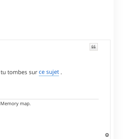
ce sujet
m tu tombes sur
.
- Memory map.
H