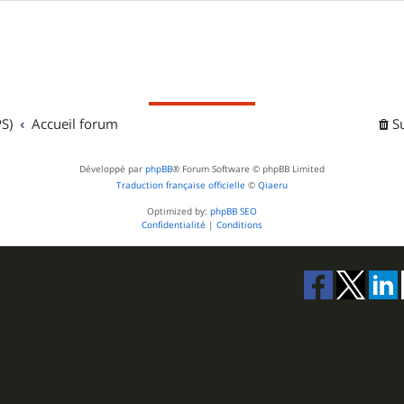
S)
Accueil forum
S
Développé par
phpBB
® Forum Software © phpBB Limited
Traduction française officielle
©
Qiaeru
Optimized by:
phpBB SEO
Confidentialité
|
Conditions