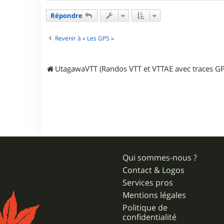
t
a
Répondre
c
t
e
Revenir à « Les GPS »
r
t
u
UtagawaVTT (Randos VTT et VTTAE avec traces GP
m
e
b
r
o
u
t
e
s
Qui sommes-nous ?
Contact & Logos
Services pros
Mentions légales
Politique de
confidentialité