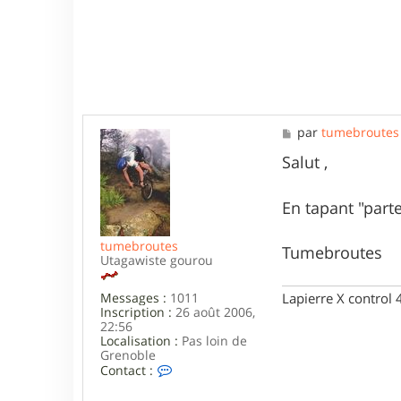
o
n
M
par
tumebroutes
e
s
Salut ,
s
a
g
En tapant "part
e
tumebroutes
Tumebroutes
Utagawiste gourou
Messages :
1011
Lapierre X control
Inscription :
26 août 2006,
22:56
Localisation :
Pas loin de
Grenoble
C
Contact :
o
n