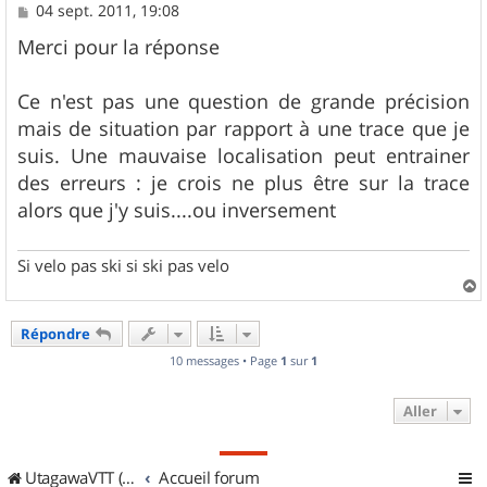
M
04 sept. 2011, 19:08
e
s
Merci pour la réponse
s
a
g
Ce n'est pas une question de grande précision
e
mais de situation par rapport à une trace que je
suis. Une mauvaise localisation peut entrainer
des erreurs : je crois ne plus être sur la trace
alors que j'y suis....ou inversement
Si velo pas ski si ski pas velo
a
u
Répondre
t
10 messages • Page
1
sur
1
Aller
UtagawaVTT (Randos VTT et VTTAE avec traces GPS)
Accueil forum