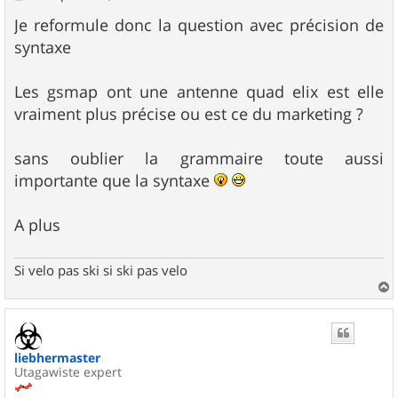
e
s
Je reformule donc la question avec précision de
s
syntaxe
a
g
e
Les gsmap ont une antenne quad elix est elle
vraiment plus précise ou est ce du marketing ?
sans oublier la grammaire toute aussi
importante que la syntaxe
A plus
Si velo pas ski si ski pas velo
a
u
t
liebhermaster
Utagawiste expert