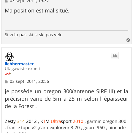
M
03 sept. 2011, 19:37
e
s
Ma position est mal situé.
s
a
g
e
Si velo pas ski si ski pas velo
a
u
t
liebhermaster
Utagawiste expert
M
03 sept. 2011, 20:56
e
s
je possède un oregon 300(antenne SIRF III) et la
s
précision varie de 5m a 25 m selon l épaisseur
a
g
de la Forest .
e
Zesty
314
2012
,
K
T
M
Ultra
sport
2010
, garmin oregon 300
, france topo v2 ,cartoexploreur 3.20 , gopro 960 , pinnacle