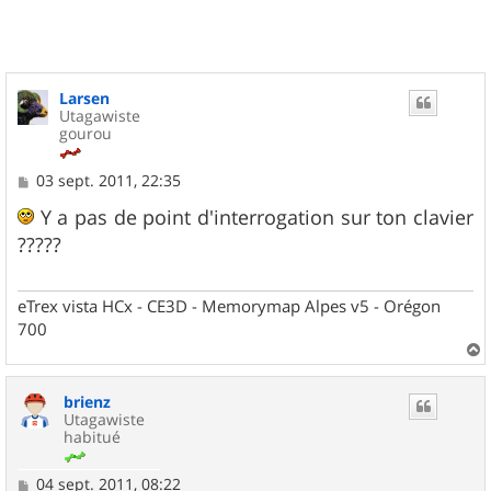
Larsen
Utagawiste
gourou
M
03 sept. 2011, 22:35
e
s
Y a pas de point d'interrogation sur ton clavier
s
?????
a
g
e
eTrex vista HCx - CE3D - Memorymap Alpes v5 - Orégon
700
a
u
brienz
t
Utagawiste
habitué
M
04 sept. 2011, 08:22