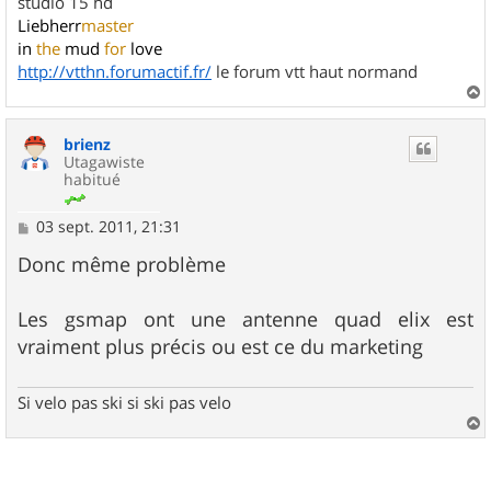
studio 15 hd
Liebherr
master
in
the
mud
for
love
http://vtthn.forumactif.fr/
le forum vtt haut normand
a
u
brienz
t
Utagawiste
habitué
M
03 sept. 2011, 21:31
e
s
Donc même problème
s
a
g
Les gsmap ont une antenne quad elix est
e
vraiment plus précis ou est ce du marketing
Si velo pas ski si ski pas velo
a
u
t