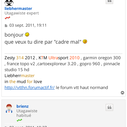
liebhermaster
Utagawiste expert
M
03 sept. 2011, 19:11
e
s
bonjour
s
que veux tu dire par "cadre mal"
a
g
e
Zesty
314
2012
,
K
T
M
Ultra
sport
2010
, garmin oregon 300
, france topo v2 ,cartoexploreur 3.20 , gopro 960 , pinnacle
studio 15 hd
Liebherr
master
in
the
mud
for
love
http://vtthn.forumactif.fr/
le forum vtt haut normand
a
u
brienz
t
Utagawiste
habitué