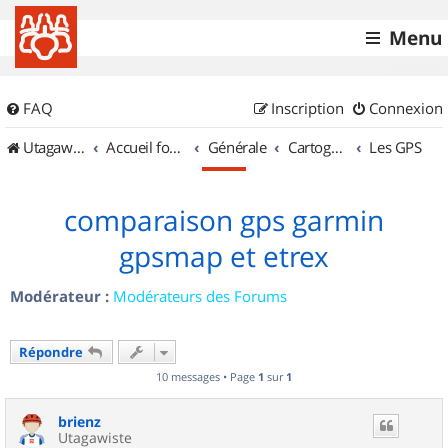
Menu
FAQ
Inscription
Connexion
UtagawaVTT (Randos VTT et VTTAE avec traces GPS)
Accueil forum
Générale
Cartographie et GPS
Les GPS
comparaison gps garmin
gpsmap et etrex
Modérateur :
Modérateurs des Forums
Répondre
10 messages • Page
1
sur
1
brienz
Utagawiste