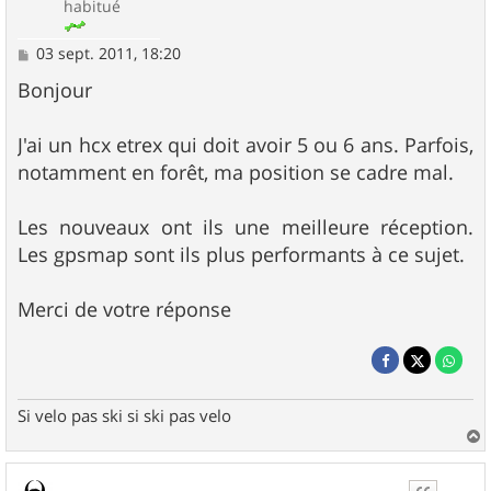
habitué
M
03 sept. 2011, 18:20
e
s
Bonjour
s
a
g
J'ai un hcx etrex qui doit avoir 5 ou 6 ans. Parfois,
e
notamment en forêt, ma position se cadre mal.
Les nouveaux ont ils une meilleure réception.
Les gpsmap sont ils plus performants à ce sujet.
Merci de votre réponse
Si velo pas ski si ski pas velo
a
u
t