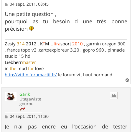
M
04 sept. 2011, 08:45
e
s
Une petite question ,
s
pourquoi as tu besoin d une très bonne
a
g
précision
e
Zesty
314
2012
,
K
T
M
Ultra
sport
2010
, garmin oregon 300
, france topo v2 ,cartoexploreur 3.20 , gopro 960 , pinnacle
studio 15 hd
Liebherr
master
in
the
mud
for
love
http://vtthn.forumactif.fr/
le forum vtt haut normand
a
u
Garik
t
Utagawiste
gourou
M
04 sept. 2011, 11:30
e
s
Je n'ai pas encre eu l'occasion de tester
s