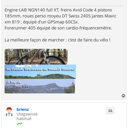
Engine LAB NGN140 full XT, freins Avid Code 4 pistons
185mm, roues perso moyeu DT Swiss 240S jantes Mavic
xm 819 ; équipé d'un GPSmap 60CSx.
Forerunner 405 équipé de son cardio-fréquencemètre.
La meilleure façon de marcher ; c'est de faire du vélo !
a
u
brienz
t
Utagawiste
habitué