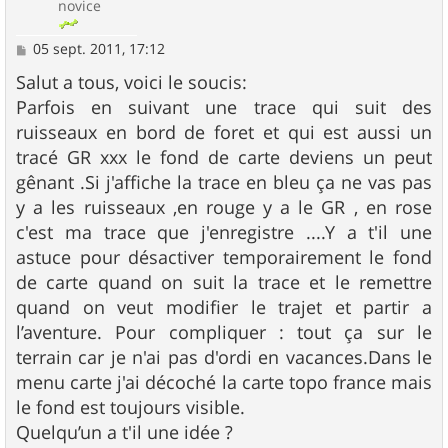
novice
M
05 sept. 2011, 17:12
e
s
Salut a tous, voici le soucis:
s
Parfois en suivant une trace qui suit des
a
g
ruisseaux en bord de foret et qui est aussi un
e
tracé GR xxx le fond de carte deviens un peut
gênant .Si j'affiche la trace en bleu ça ne vas pas
y a les ruisseaux ,en rouge y a le GR , en rose
c'est ma trace que j'enregistre ....Y a t'il une
astuce pour désactiver temporairement le fond
de carte quand on suit la trace et le remettre
quand on veut modifier le trajet et partir a
l’aventure. Pour compliquer : tout ça sur le
terrain car je n'ai pas d'ordi en vacances.Dans le
menu carte j'ai décoché la carte topo france mais
le fond est toujours visible.
Quelqu’un a t'il une idée ?