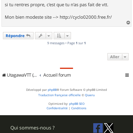
si tu rentres propre, c'est que tu n'as pas fait de vtt.
Mon bien modeste site --> http://cyclo02000.free.fr/
a
u
Répondre
t
9 messages • Page
1
sur
1
Aller
UtagawaVTT (Randos VTT et VTTAE avec traces GPS)
Accueil forum
Développé par
phpBB
® Forum Software © phpBB Limited
Traduction française officielle
©
Qiaeru
Optimized by:
phpBB SEO
Confidentialité
|
Conditions
Qui sommes-nous ?