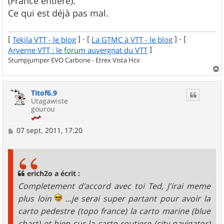
(France entière).
Ce qui est déjà pas mal.
[
] - [
] - [
Tekila VTT - le blog
La GTMC à VTT - le blog
]
Arverne VTT : le forum auvergnat du VTT
Stumpjumper EVO Carbone - Etrex Vista Hcx
a
u
Titof6.9
t
Utagawiste
gourou
M
07 sept. 2011, 17:20
e
s
s
a
g
erich2o a écrit :
e
Completement d'accord avec toi Ted, J'irai meme
plus loin
...je serai super partant pour avoir la
carto pedestre (topo france) la carto marine (blue
chart) et bien sur la carto routiere (city navigator)