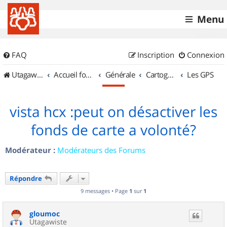
Menu
FAQ
Inscription
Connexion
UtagawaVTT (Randos VTT et VTTAE avec traces GPS)
Accueil forum
Générale
Cartographie et GPS
Les GPS
vista hcx :peut on désactiver les
fonds de carte a volonté?
Modérateur :
Modérateurs des Forums
Répondre
9 messages • Page
1
sur
1
gloumoc
Utagawiste