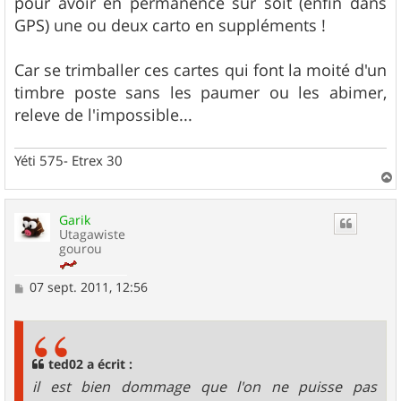
pour avoir en permanence sur soit (enfin dans
GPS) une ou deux carto en suppléments !
Car se trimballer ces cartes qui font la moité d'un
timbre poste sans les paumer ou les abimer,
releve de l'impossible...
Yéti 575- Etrex 30
a
u
Garik
t
Utagawiste
gourou
M
07 sept. 2011, 12:56
e
s
s
a
g
ted02 a écrit :
e
il est bien dommage que l'on ne puisse pas