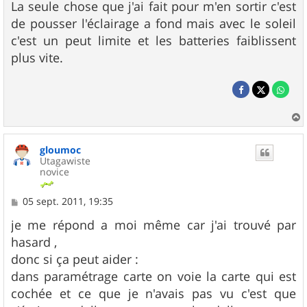
La seule chose que j'ai fait pour m'en sortir c'est
de pousser l'éclairage a fond mais avec le soleil
c'est un peut limite et les batteries faiblissent
plus vite.
a
u
gloumoc
t
Utagawiste
novice
M
05 sept. 2011, 19:35
e
s
je me répond a moi même car j'ai trouvé par
s
hasard ,
a
g
donc si ça peut aider :
e
dans paramétrage carte on voie la carte qui est
cochée et ce que je n'avais pas vu c'est que