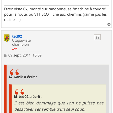
Etrex Vista Cx, monté sur randonneuse "machine à coudre"
pour la route, ou VTT SCOTTché aux chemins (j'aime pas les
racines...)
a
u
ted02
t
Utagawiste
champion
M
09 sept. 2011, 10:09
e
s
s
a
g
Garik a écrit :
e
ted02 a écrit :
il est bien dommage que l'on ne puisse pas
désactiver l'ensemble d'un seul coup.