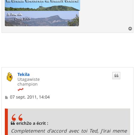
a
u
t
Tekila
Utagawiste
champion
M
07 sept. 2011, 14:04
e
s
s
a
g
erich2o a écrit :
e
Completement d'accord avec toi Ted, J'irai meme