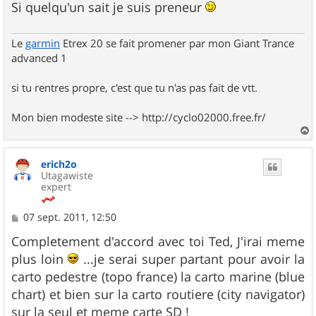
Si quelqu'un sait je suis preneur
Le
garmin
Etrex 20 se fait promener par mon Giant Trance
advanced 1
si tu rentres propre, c'est que tu n'as pas fait de vtt.
Mon bien modeste site --> http://cyclo02000.free.fr/
a
u
erich2o
t
Utagawiste
expert
M
07 sept. 2011, 12:50
e
s
Completement d'accord avec toi Ted, J'irai meme
s
plus loin
...je serai super partant pour avoir la
a
g
carto pedestre (topo france) la carto marine (blue
e
chart) et bien sur la carto routiere (city navigator)
sur la seul et meme carte SD !