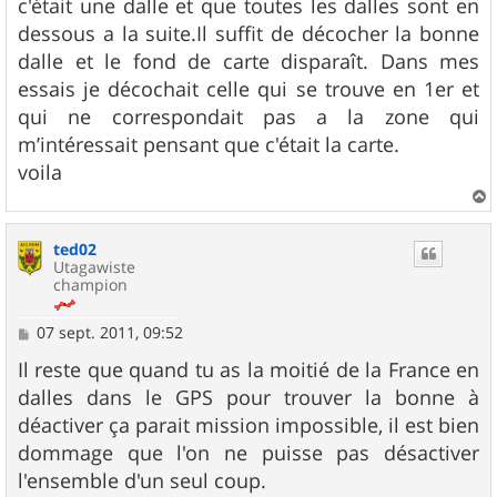
c'était une dalle et que toutes les dalles sont en
dessous a la suite.Il suffit de décocher la bonne
dalle et le fond de carte disparaît. Dans mes
essais je décochait celle qui se trouve en 1er et
qui ne correspondait pas a la zone qui
m’intéressait pensant que c'était la carte.
voila
a
u
ted02
t
Utagawiste
champion
M
07 sept. 2011, 09:52
e
s
Il reste que quand tu as la moitié de la France en
s
dalles dans le GPS pour trouver la bonne à
a
g
déactiver ça parait mission impossible, il est bien
e
dommage que l'on ne puisse pas désactiver
l'ensemble d'un seul coup.