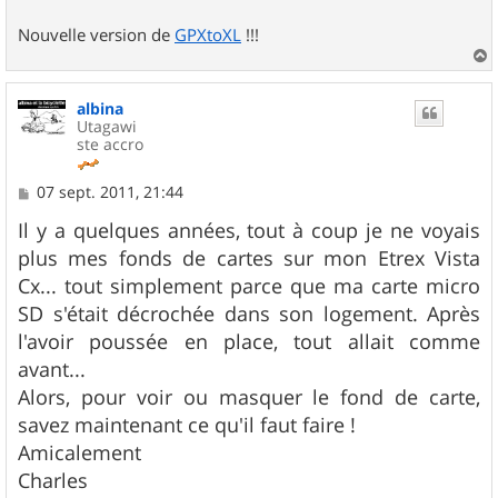
Nouvelle version de
GPXtoXL
!!!
a
u
albina
t
Utagawi
ste accro
M
07 sept. 2011, 21:44
e
s
Il y a quelques années, tout à coup je ne voyais
s
plus mes fonds de cartes sur mon Etrex Vista
a
g
Cx... tout simplement parce que ma carte micro
e
SD s'était décrochée dans son logement. Après
l'avoir poussée en place, tout allait comme
avant...
Alors, pour voir ou masquer le fond de carte,
savez maintenant ce qu'il faut faire !
Amicalement
Charles