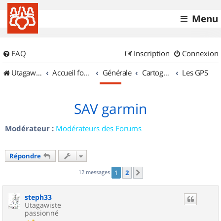
Menu
FAQ
Inscription
Connexion
UtagawaVTT (Randos VTT et VTTAE avec traces GPS)
Accueil forum
Générale
Cartographie et GPS
Les GPS
SAV garmin
Modérateur :
Modérateurs des Forums
Répondre
12 messages
1
2
Suivant
steph33
Utagawiste
passionné