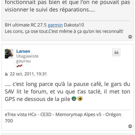
fonctionnait pas bien et que l'on ne pouvait pas
a
g
visionner le suivi des réparations....
e
BH ultimate RC 27.5
garmin
Dakota10
Les cons, ça ose tout.C'est même à ça qu'on les reconnaît!
a
u
Larsen
t
Utagawiste
gourou
M
22 oct. 2011, 19:31
e
s
.... c'est long parce qu’à la pause café, le gars du
s
SAV lit le forum, et vu que t'as taclé, il met ton
a
g
GPS ne dessous de la pile
e
eTrex vista HCx - CE3D - Memorymap Alpes v5 - Orégon
700
a