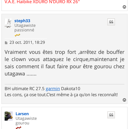
V.A.E. Haibike XDURO N'DURO RX 26"
a
u
steph33
t
Utagawiste
passionné
M
23 oct. 2011, 18:29
e
s
Vraiment vous êtes trop fort ,arrêtez de bouffer
s
le clown vous attaquez le cirque,maintenant je
a
g
sais comment il faut faire pour être gourou chez
e
utagawa .......
BH ultimate RC 27.5
garmin
Dakota10
Les cons, ça ose tout.C'est même à ça qu'on les reconnaît!
a
u
Larsen
t
Utagawiste
gourou