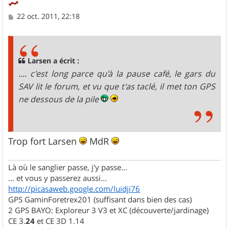
M
22 oct. 2011, 22:18
e
s
s
a
g
Larsen a écrit :
e
.... c'est long parce qu’à la pause café, le gars du
SAV lit le forum, et vu que t'as taclé, il met ton GPS
ne dessous de la pile
Trop fort Larsen
MdR
Là où le sanglier passe, j'y passe...
... et vous y passerez aussi...
http://picasaweb.google.com/luidji76
GPS GaminForetrex201 (suffisant dans bien des cas)
2 GPS BAYO: Exploreur 3 V3 et XC (découverte/jardinage)
CE 3.
24
et CE 3D 1.14