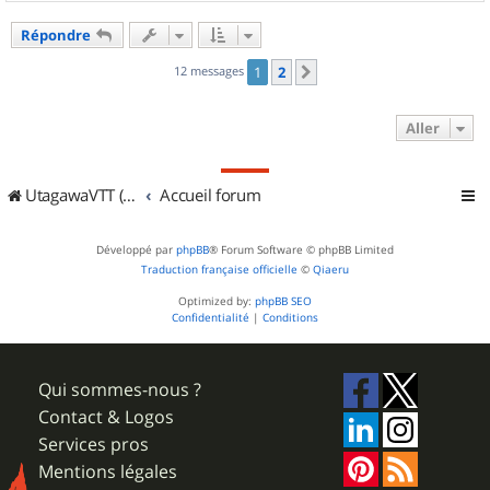
a
u
Répondre
t
12 messages
1
2
Suivant
Aller
UtagawaVTT (Randos VTT et VTTAE avec traces GPS)
Accueil forum
Développé par
phpBB
® Forum Software © phpBB Limited
Traduction française officielle
©
Qiaeru
Optimized by:
phpBB SEO
Confidentialité
|
Conditions
Qui sommes-nous ?
Contact & Logos
Services pros
Mentions légales