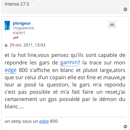
Intense 27.5
a
u
plongeur
t
Utagawiste
expert
M
29 oct. 2011, 13:03
e
s
et la hot line,vous pensez qu'ils sont capable de
s
garmin
repondre les gars de
? la trace sur mon
a
g
edge
800 s'affiche en blanc et plutot large,alors
e
que sur celui d'un copain elle est fine et mauve,je
leur ai posé la question, le gars m'a repondu
c'est pas possible et m'a fait faire un reset,j'ai
certainement un gps possédé par le démon du
blanc....
un zesty sous un
edge
800