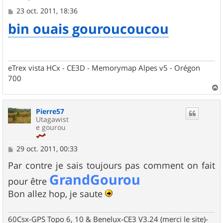
M
23 oct. 2011, 18:36
e
bin ouais gouroucoucou
s
s
a
g
e
eTrex vista HCx - CE3D - Memorymap Alpes v5 - Orégon
700
a
u
Pierre57
t
Utagawist
e gourou
M
29 oct. 2011, 00:33
e
s
Par contre je sais toujours pas comment on fait
s
GrandGourou
a
pour être
g
Bon allez hop, je saute
e
60Csx-GPS Topo 6, 10 & Benelux-CE3 V3.24 (merci le site)-