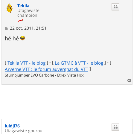
u
Tekila
t
Utagawiste
champion
M
22 oct. 2011, 21:51
e
s
hé hé
s
a
g
e
[
] - [
] - [
Tekila VTT - le blog
La GTMC à VTT - le blog
]
Arverne VTT : le forum auvergnat du VTT
Stumpjumper EVO Carbone - Etrex Vista Hcx
a
u
t
luidji76
Utagawiste gourou