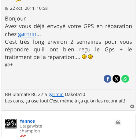
M
22 oct. 2011, 10:58
e
s
Bonjour
s
Avez vous déjà envoyé votre GPS en réparation
a
g
garmin
chez
...
e
C'est trés long environ 2 semaines pour vous
répondre qu'il ont bien reçu le Gps + le
traitement de la réparation....
@+
BH ultimate RC 27.5
garmin
Dakota10
Les cons, ça ose tout.C'est même à ça qu'on les reconnaît!
a
u
Yannos
t
Utagawiste
champion