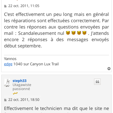
M
22 oct. 2011, 11:05
e
s
C'est effectivement un peu long mais en général
s
les réparations sont effectuées correctement. Par
a
g
contre les réponses aux questions envoyées par
e
mail : Scandaleusement nul
. J'attends
encore 2 réponses à des messages envoyés
début septembre.
Yannos
edge
1040 sur Canyon Lux Trail
a
u
steph33
t
Utagawiste
passionné
M
22 oct. 2011, 18:50
e
s
Effectivement le technicien ma dit que le site ne
s