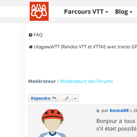
Parcours VTT
Blog
FAQ
UtagawaVTT (Randos VTT et VTTAE avec traces GP
Modérateur :
Modérateurs des Forums
Répondre
M
par
bonzai68
»
2
e
s
Bonjour a tous 
s
s'il était possib
a
g