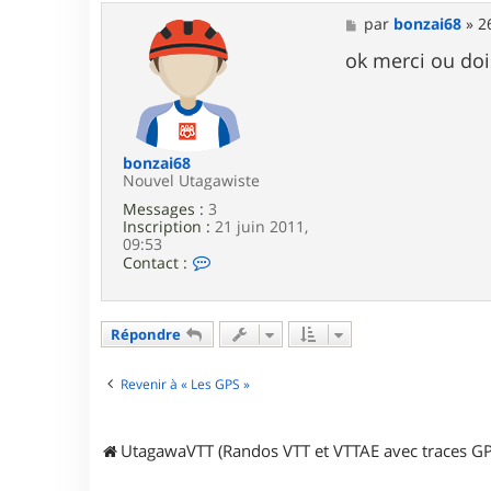
M
par
bonzai68
»
2
e
s
ok merci ou doi
s
a
g
e
bonzai68
Nouvel Utagawiste
Messages :
3
Inscription :
21 juin 2011,
09:53
C
Contact :
o
n
t
a
Répondre
c
t
e
Revenir à « Les GPS »
r
b
o
UtagawaVTT (Randos VTT et VTTAE avec traces GP
n
z
a