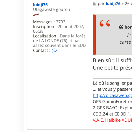
M
par
luidji76
»
26 
luidji76
e
Utagawiste gourou
s
s
Messages :
3793
a
Inscription :
20 août 2007,
g
bon
06:38
e
..... 
Localisation :
Dans la forêt
de LA LONDE (76) et pas
carte
assez souvent dans le SUD
C
Contact :
o
n
Bien sûr, il suff
t
Une petite prése
a
c
t
Là où le sanglier pas
e
r
... et vous y passere
l
http://picasaweb.g
u
GPS GaminForetrex2
i
d
2 GPS BAYO: Explor
j
CE 3.
24
et CE 3D 1
i
V.A.E. Haibike XD
7
6