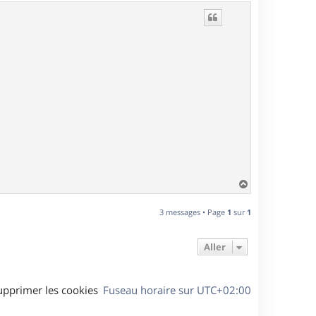
u
t
H
a
u
3 messages • Page
1
sur
1
t
Aller
upprimer les cookies
Fuseau horaire sur
UTC+02:00