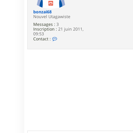
e
bonzai68
Nouvel Utagawiste
Messages :
3
Inscription :
21 juin 2011,
09:53
C
Contact :
o
n
t
a
c
t
e
r
b
o
n
z
a
i
6
8