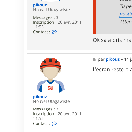
i
pikouz
Tu peu
l
Nouvel Utagawiste
post8
o
Messages :
3
l
Atten
Inscription :
20 avr. 2011,
o
11:55
C
Contact :
o
Ok sa a pris ma
n
t
a
c
M
par
pikouz
»
14 j
t
e
e
s
L'écran reste bl
r
s
p
a
i
g
k
e
o
u
pikouz
z
Nouvel Utagawiste
Messages :
3
Inscription :
20 avr. 2011,
11:55
C
Contact :
o