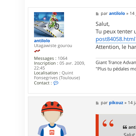
M
par
antilolo
»
14 
e
s
Salut,
s
Tu peux tenter un
a
g
post84058.html
antilolo
e
Utagawiste gourou
Attention, le ha
Messages :
1064
Giant Trance Adva
Inscription :
05 avr. 2009,
22:45
"Plus tu pédales mo
Localisation :
Quint
Fonsegrives (Toulouse)
C
Contact :
o
n
t
a
M
par
pikouz
»
14 j
c
e
t
s
e
s
r
a
a
g
anti
n
e
Salut,
t