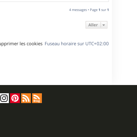
a
u
4 messages • Page
1
sur
1
t
Aller
upprimer les cookies
Fuseau horaire sur
UTC+02:00