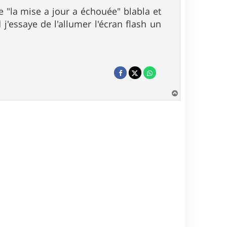
 "la mise a jour a échouée" blabla et
j'essaye de l'allumer l'écran flash un
H
a
u
t