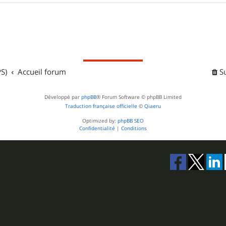
S)
Accueil forum
S
Développé par
phpBB
® Forum Software © phpBB Limited
Traduction française officielle
©
Qiaeru
Optimized by:
phpBB SEO
Confidentialité
|
Conditions