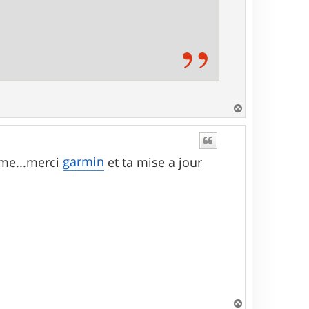
H
a
u
t
garmin
'ame...merci
et ta mise a jour
H