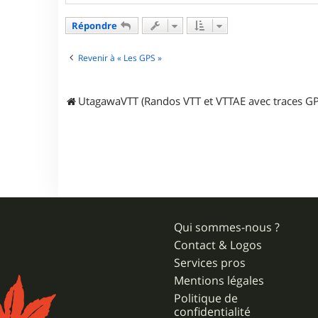
n
t
a
Répondre
c
t
e
Revenir à « Les GPS »
r
p
i
UtagawaVTT (Randos VTT et VTTAE avec traces GP
k
o
u
z
Qui sommes-nous ?
Contact & Logos
Services pros
Mentions légales
Politique de
confidentialité