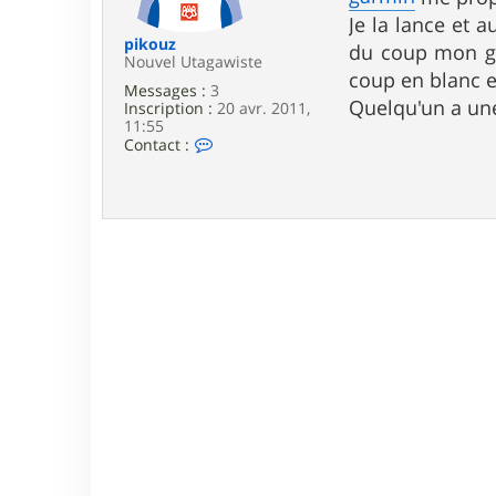
e
Je la lance et 
pikouz
du coup mon gps
Nouvel Utagawiste
coup en blanc et
Messages :
3
Quelqu'un a une
Inscription :
20 avr. 2011,
11:55
C
Contact :
o
n
t
a
c
t
e
r
p
i
k
o
u
z