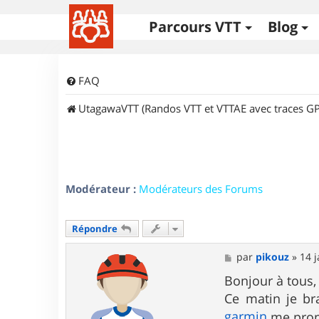
Parcours VTT
Blog
FAQ
UtagawaVTT (Randos VTT et VTTAE avec traces GP
Modérateur :
Modérateurs des Forums
Répondre
M
par
pikouz
»
14 j
e
s
Bonjour à tous,
s
Ce matin je br
a
g
garmin
me prop