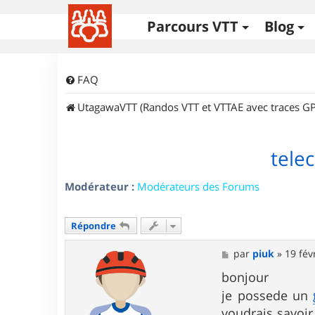
Parcours VTT
Blog
FAQ
UtagawaVTT (Randos VTT et VTTAE avec traces GP
tele
Modérateur :
Modérateurs des Forums
Répondre
M
par
piuk
»
19 fév
e
s
bonjour
s
je possede un
a
g
voudrais savoir 