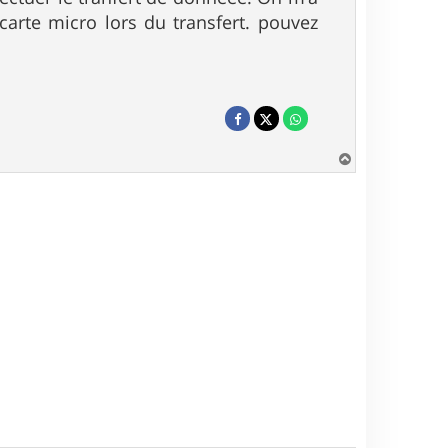
a carte micro lors du transfert. pouvez
H
a
u
t