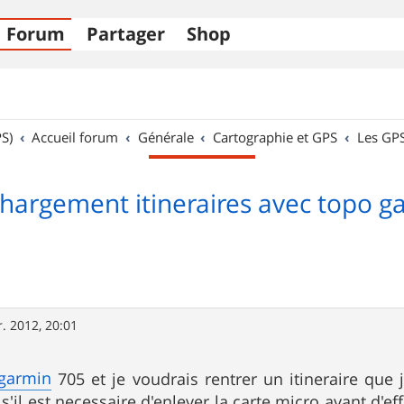
Forum
Partager
Shop
S)
Accueil forum
Générale
Cartographie et GPS
Les GP
chargement itineraires avec topo g
r. 2012, 20:01
garmin
705 et je voudrais rentrer un itineraire que
s'il est necessaire d'enlever la carte micro avant d'e