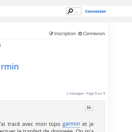
Connexion
Inscription
Connexion
S
armin
2 messages • Page
1
sur
1
garmin
 j'ai tracé avec mon topo
et je
ffectuer le tranfert de donneée. On m'a