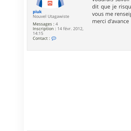
e
dit que je risq
piuk
vous me renseig
Nouvel Utagawiste
merci d'avance
Messages :
4
Inscription :
14 févr. 2012,
14:15
C
Contact :
o
n
t
a
c
t
e
r
p
i
u
k