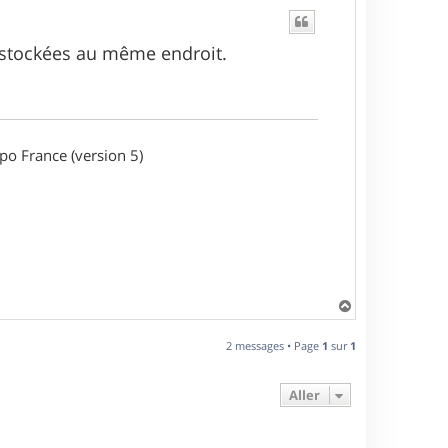
s stockées au même endroit.
o France (version 5)
H
a
u
2 messages • Page
1
sur
1
t
Aller