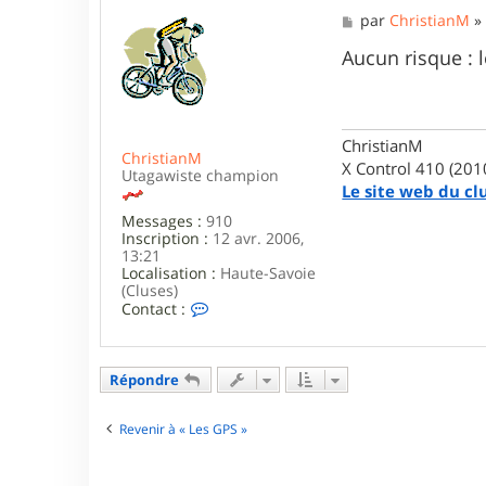
M
par
ChristianM
e
s
Aucun risque : 
s
a
g
e
ChristianM
ChristianM
X Control 410 (201
Utagawiste champion
Le site web du cl
Messages :
910
Inscription :
12 avr. 2006,
13:21
Localisation :
Haute-Savoie
(Cluses)
C
Contact :
o
n
t
a
Répondre
c
t
e
Revenir à « Les GPS »
r
C
h