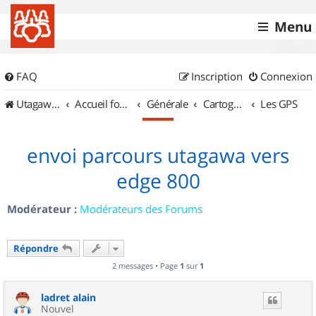
Menu
FAQ
Inscription
Connexion
UtagawaVTT (Randos VTT et VTTAE avec traces GPS)
Accueil forum
Générale
Cartographie et GPS
Les GPS
envoi parcours utagawa vers
edge 800
Modérateur :
Modérateurs des Forums
Répondre
2 messages • Page
1
sur
1
ladret alain
Nouvel