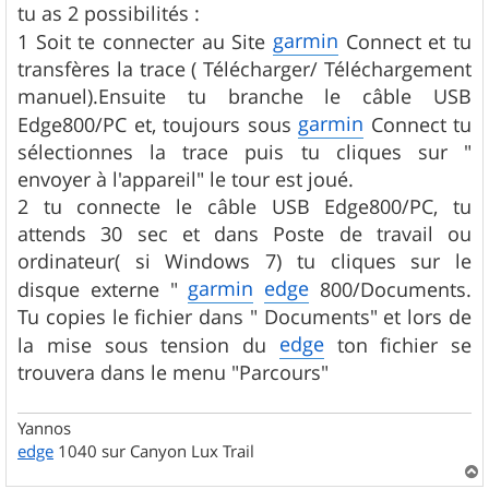
g
tu as 2 possibilités :
e
garmin
1 Soit te connecter au Site
Connect et tu
transfères la trace ( Télécharger/ Téléchargement
manuel).Ensuite tu branche le câble USB
garmin
Edge800/PC et, toujours sous
Connect tu
sélectionnes la trace puis tu cliques sur "
envoyer à l'appareil" le tour est joué.
2 tu connecte le câble USB Edge800/PC, tu
attends 30 sec et dans Poste de travail ou
ordinateur( si Windows 7) tu cliques sur le
garmin
edge
disque externe "
800/Documents.
Tu copies le fichier dans " Documents" et lors de
edge
la mise sous tension du
ton fichier se
trouvera dans le menu "Parcours"
Yannos
edge
1040 sur Canyon Lux Trail
a