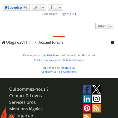
u
Répondre
t
2 messages • Page
1
sur
1
Aller
UtagawaVTT (Randos VTT et VTTAE avec traces GPS)
Accueil forum
Développé par
phpBB
® Forum Software © phpBB Limited
Traduction française officielle
©
Qiaeru
Optimized by:
phpBB SEO
Confidentialité
|
Conditions
Qui sommes-nous ?
Contact & Logos
Services pros
Mentions légales
Politique de