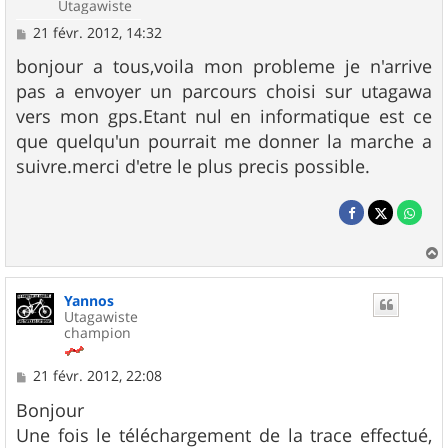
Utagawiste
M
21 févr. 2012, 14:32
e
s
bonjour a tous,voila mon probleme je n'arrive
s
pas a envoyer un parcours choisi sur utagawa
a
g
vers mon gps.Etant nul en informatique est ce
e
que quelqu'un pourrait me donner la marche a
suivre.merci d'etre le plus precis possible.
a
u
Yannos
t
Utagawiste
champion
M
21 févr. 2012, 22:08
e
s
Bonjour
s
Une fois le téléchargement de la trace effectué,
a