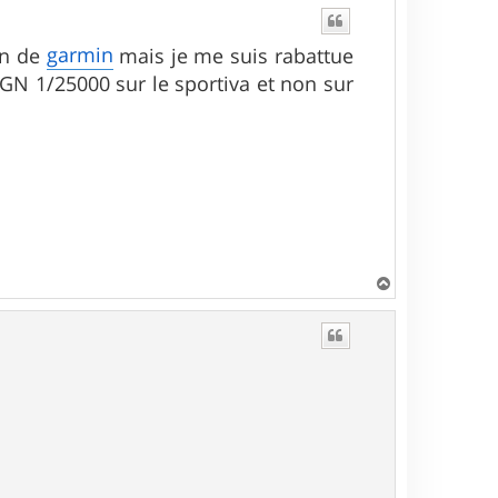
garmin
gon de
mais je me suis rabattue
 IGN 1/25000 sur le sportiva et non sur
H
a
u
t