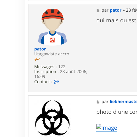
t
a
M
par
pator
»
28 fé
c
e
t
s
oui mais ou est 
e
s
r
a
c
g
l
e
e
m
pator
s
Utagawiste accro
5
5
Messages :
122
5
Inscription :
23 août 2006,
5
16:09
C
Contact :
o
n
t
a
M
par
liebhermast
c
e
t
s
photo d une co
e
s
r
a
p
g
a
e
t