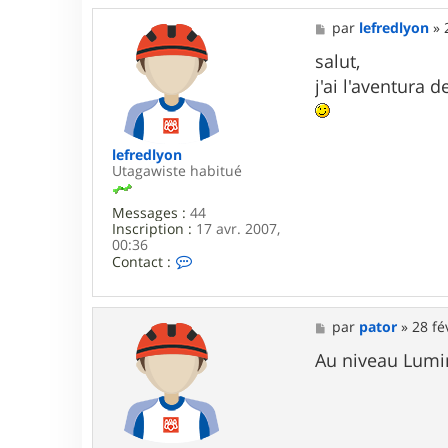
M
par
lefredlyon
»
e
s
salut,
s
j'ai l'aventura 
a
g
e
lefredlyon
Utagawiste habitué
Messages :
44
Inscription :
17 avr. 2007,
00:36
C
Contact :
o
n
t
a
M
par
pator
»
28 fé
c
e
t
s
Au niveau Lumino
e
s
r
a
l
g
e
e
f