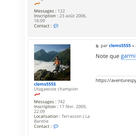
d
8
Messages :
122
3
Inscription :
23 août 2006,
16:09
C
Contact :
o
n
t
a
M
par
clems5555
»
c
e
t
s
garm
Note que
e
s
r
a
p
g
a
e
t
https://aventures
o
clems5555
r
Utagawiste champion
Messages :
742
Inscription :
17 févr. 2009,
22:09
Localisation :
Terrasson ( La
Baretie
C
Contact :
o
n