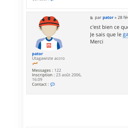
o
n
t
a
M
par
pator
»
28 fé
c
e
t
s
c'est bien ce qu
e
s
g
Je sais que le
r
a
c
g
Merci
l
e
e
m
pator
s
Utagawiste accro
5
5
Messages :
122
5
Inscription :
23 août 2006,
5
16:09
C
Contact :
o
n
t
a
c
t
e
r
p