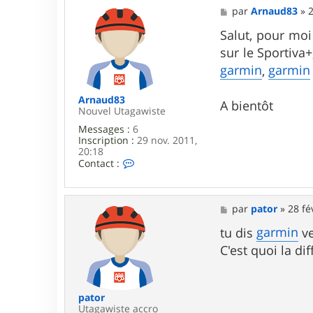
a
M
par
Arnaud83
»
2
t
e
o
s
Salut, pour moi
r
s
sur le Sportiva+
a
g
garmin
garmin
,
e
Arnaud83
A bientôt
Nouvel Utagawiste
Messages :
6
Inscription :
29 nov. 2011,
20:18
C
Contact :
o
n
t
a
M
par
pator
»
28 fé
c
e
t
s
garmin
tu dis
ve
e
s
C'est quoi la di
r
a
A
g
r
e
n
a
pator
u
Utagawiste accro