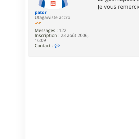
e
Je vous remerci
pator
Utagawiste accro
Messages :
122
Inscription :
23 août 2006,
16:09
C
Contact :
o
n
t
a
c
t
e
r
p
a
t
o
r