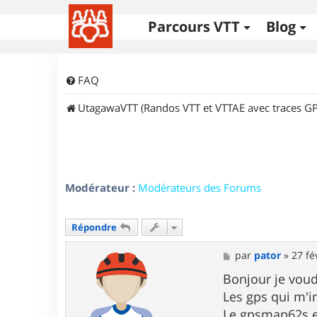
Parcours VTT
Blog
FAQ
UtagawaVTT (Randos VTT et VTTAE avec traces GP
Modérateur :
Modérateurs des Forums
Répondre
M
par
pator
»
27 fé
e
s
Bonjour je voud
s
Les gps qui m'i
a
g
Le gpsmap62s e