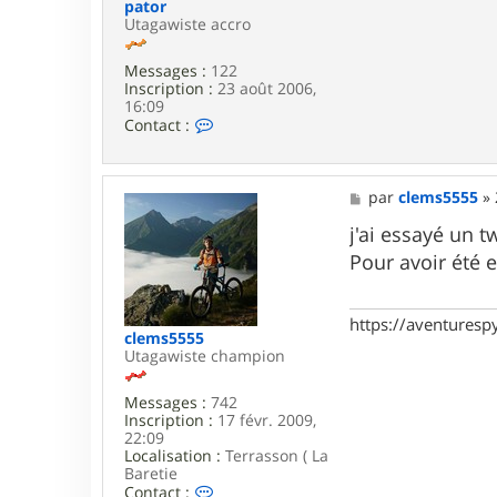
r
pator
e
Utagawiste accro
d
l
Messages :
122
y
Inscription :
23 août 2006,
o
16:09
n
C
Contact :
o
n
t
a
M
par
clems5555
»
c
e
t
s
j'ai essayé un 
e
s
Pour avoir été en
r
a
p
g
a
e
t
https://aventures
o
clems5555
r
Utagawiste champion
Messages :
742
Inscription :
17 févr. 2009,
22:09
Localisation :
Terrasson ( La
Baretie
C
Contact :