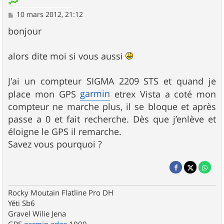
M
10 mars 2012, 21:12
e
s
bonjour
s
a
g
alors dite moi si vous aussi
e
J'ai un compteur SIGMA 2209 STS et quand je
garmin
place mon GPS
etrex Vista a coté mon
compteur ne marche plus, il se bloque et après
passe a 0 et fait recherche. Dès que j’enlève et
éloigne le GPS il remarche.
Savez vous pourquoi ?
Rocky Moutain Flatline Pro DH
Yéti Sb6
Gravel Wilie Jena
GPS
garmin
edge
1000