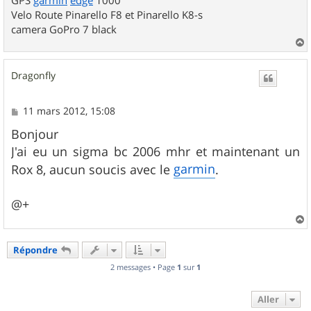
Velo Route Pinarello F8 et Pinarello K8-s
camera GoPro 7 black
a
u
Dragonfly
t
M
11 mars 2012, 15:08
e
s
Bonjour
s
J'ai eu un sigma bc 2006 mhr et maintenant un
a
g
garmin
Rox 8, aucun soucis avec le
.
e
@+
a
u
Répondre
t
2 messages • Page
1
sur
1
Aller