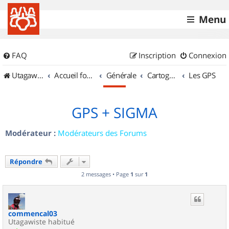
Menu
FAQ
Inscription
Connexion
UtagawaVTT (Randos VTT et VTTAE avec traces GPS)
Accueil forum
Générale
Cartographie et GPS
Les GPS
GPS + SIGMA
Modérateur :
Modérateurs des Forums
Répondre
2 messages • Page
1
sur
1
commencal03
Utagawiste habitué