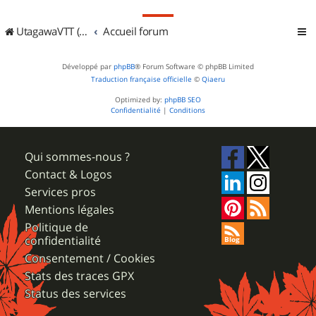
UtagawaVTT (Randos VTT et VTTAE avec traces GPS)
Accueil forum
Développé par
phpBB
® Forum Software © phpBB Limited
Traduction française officielle
©
Qiaeru
Optimized by:
phpBB SEO
Confidentialité
|
Conditions
Qui sommes-nous ?
Contact & Logos
Services pros
Mentions légales
Politique de
confidentialité
Consentement / Cookies
Stats des traces GPX
Status des services