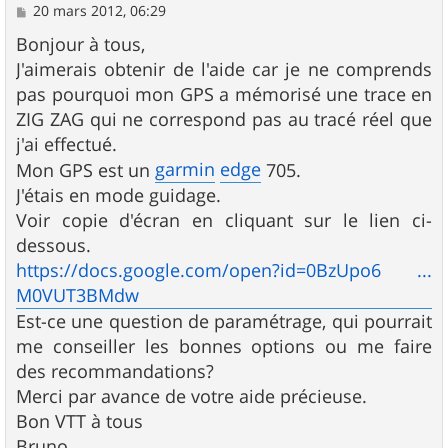
M
20 mars 2012, 06:29
e
s
Bonjour à tous,
s
J'aimerais obtenir de l'aide car je ne comprends
a
g
pas pourquoi mon GPS a mémorisé une trace en
e
ZIG ZAG qui ne correspond pas au tracé réel que
j'ai effectué.
garmin
edge
Mon GPS est un
705.
J'étais en mode guidage.
Voir copie d'écran en cliquant sur le lien ci-
dessous.
https://docs.google.com/open?id=0BzUpo6 ...
M0VUT3BMdw
Est-ce une question de paramétrage, qui pourrait
me conseiller les bonnes options ou me faire
des recommandations?
Merci par avance de votre aide précieuse.
Bon VTT à tous
Bruno