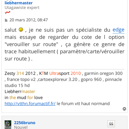
liebhermaster
Utagawiste expert
M
20 mars 2012, 08:47
e
s
edge
salut
, je ne suis pas un spécialiste du
s
mais essaye de regarder du cote de l option
a
g
"verouiller sur route" , ça génère ce genre de
e
trace habituellement ( paramètre/carte/vérouiller
sur route ) .
Zesty
314
2012
,
K
T
M
Ultra
sport
2010
, garmin oregon 300
, france topo v2 ,cartoexploreur 3.20 , gopro 960 , pinnacle
studio 15 hd
Liebherr
master
in
the
mud
for
love
http://vtthn.forumactif.fr/
le forum vtt haut normand
a
u
2256bruno
t
Nouvel