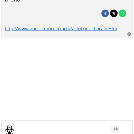
http://www.ouest-france.fr/actu/actuLoc ... Locale.Htm
a
u
t