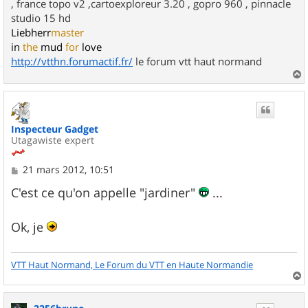
, france topo v2 ,cartoexploreur 3.20 , gopro 960 , pinnacle
studio 15 hd
Liebherr
master
in
the
mud
for
love
http://vtthn.forumactif.fr/
le forum vtt haut normand
a
u
t
Inspecteur Gadget
Utagawiste expert
M
21 mars 2012, 10:51
e
s
C'est ce qu'on appelle "jardiner"
...
s
a
g
Ok, je
e
VTT Haut Normand, Le Forum du VTT en Haute Normandie
a
u
t