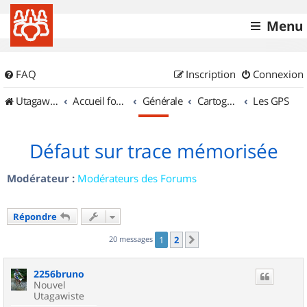
Menu
FAQ
Inscription
Connexion
UtagawaVTT (Randos VTT et VTTAE avec traces GPS)
Accueil forum
Générale
Cartographie et GPS
Les GPS
Défaut sur trace mémorisée
Modérateur :
Modérateurs des Forums
Répondre
20 messages
1
2
Suivant
2256bruno
Nouvel
Utagawiste