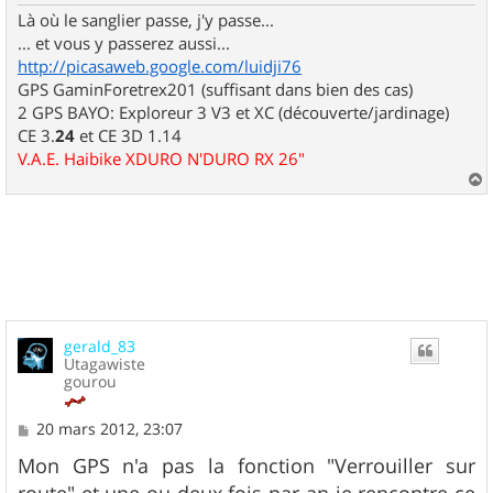
Là où le sanglier passe, j'y passe...
... et vous y passerez aussi...
http://picasaweb.google.com/luidji76
GPS GaminForetrex201 (suffisant dans bien des cas)
2 GPS BAYO: Exploreur 3 V3 et XC (découverte/jardinage)
CE 3.
24
et CE 3D 1.14
V.A.E. Haibike XDURO N'DURO RX 26"
a
u
t
gerald_83
Utagawiste
gourou
M
20 mars 2012, 23:07
e
s
Mon GPS n'a pas la fonction "Verrouiller sur
s