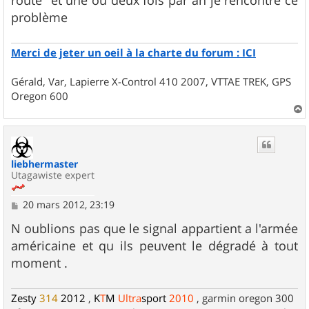
route" et une ou deux fois par an je rencontre ce
a
g
problème
e
Merci de jeter un oeil à la charte du forum : ICI
Gérald, Var, Lapierre X-Control 410 2007, VTTAE TREK, GPS
Oregon 600
a
u
t
liebhermaster
Utagawiste expert
M
20 mars 2012, 23:19
e
s
N oublions pas que le signal appartient a l'armée
s
américaine et qu ils peuvent le dégradé à tout
a
g
moment .
e
Zesty
314
2012
,
K
T
M
Ultra
sport
2010
, garmin oregon 300