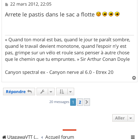
M
22 mars 2012, 22:05
e
s
Arrete le pastis dans le sac a flotte
s
a
g
e
« Quand ton moral est bas, quand le jour te paraît sombre,
quand le travail devient monotone, quand l’espoir n’y est
pas, grimpe sur un vélo et roule sans penser à autre chose
que le chemin que tu empruntes. » Sir Arthur Conan Doyle
Canyon spectral ex - Canyon nerve al 6.0 - Etrex 20
a
u
Répondre
t
20 messages
1
2
Suivant
Aller
UtagawaVTT (Randos VTT et VTTAE avec traces GPS)
Accueil forum