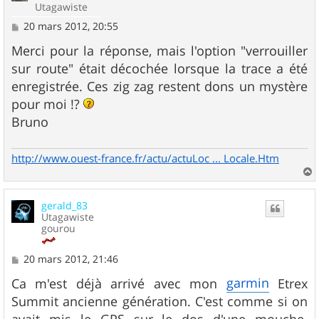
Utagawiste
M
20 mars 2012, 20:55
e
s
Merci pour la réponse, mais l'option "verrouiller
s
sur route" était décochée lorsque la trace a été
a
g
enregistrée. Ces zig zag restent dons un mystère
e
pour moi !?
Bruno
http://www.ouest-france.fr/actu/actuLoc ... Locale.Htm
a
u
gerald_83
t
Utagawiste
gourou
M
20 mars 2012, 21:46
e
s
garmin
Ca m'est déjà arrivé avec mon
Etrex
s
Summit ancienne génération. C'est comme si on
a
g