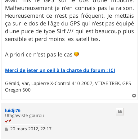
avait mis le GPS sur le dos d'une mouche.
e
Malheureusement je n'en connais pas la raison.
Heureusement ce n'est pas fréquent. Je mettais
ça sur le dos de l'âge du GPS qui n'est pas équipé
d'une puce de type Sirf /// qui est beaucoup plus
sensible et perd moins les satellites.
A priori ce n'est pas le cas
Merci de jeter un oeil à la charte du forum : ICI
Gérald, Var, Lapierre X-Control 410 2007, VTTAE TREK, GPS
Oregon 600
a
u
luidji76
t
Utagawiste gourou
M
20 mars 2012, 22:17
e
s