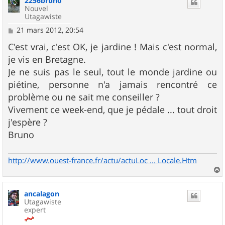
2256bruno
Nouvel
Utagawiste
M
21 mars 2012, 20:54
e
s
C'est vrai, c'est OK, je jardine ! Mais c'est normal,
s
je vis en Bretagne.
a
g
Je ne suis pas le seul, tout le monde jardine ou
e
piétine, personne n'a jamais rencontré ce
problème ou ne sait me conseiller ?
Vivement ce week-end, que je pédale ... tout droit
j'espère ?
Bruno
http://www.ouest-france.fr/actu/actuLoc ... Locale.Htm
a
u
ancalagon
t
Utagawiste
expert