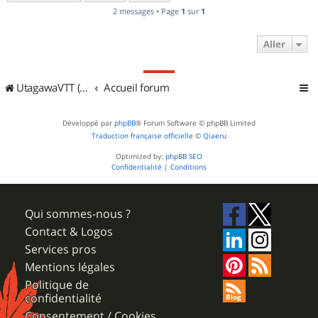
2 messages • Page
1
sur
1
Aller
UtagawaVTT (Randos VTT et VTTAE avec traces GPS)
Accueil forum
Développé par
phpBB
® Forum Software © phpBB Limited
Traduction française officielle
©
Qiaeru
Optimized by:
phpBB SEO
Confidentialité
|
Conditions
Qui sommes-nous ?
Contact & Logos
Services pros
Mentions légales
Politique de
confidentialité
Consentement / Cookies