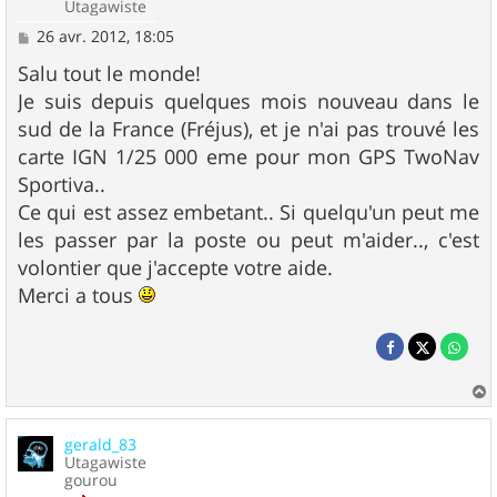
Utagawiste
M
26 avr. 2012, 18:05
e
s
Salu tout le monde!
s
Je suis depuis quelques mois nouveau dans le
a
g
sud de la France (Fréjus), et je n'ai pas trouvé les
e
carte IGN 1/25 000 eme pour mon GPS TwoNav
Sportiva..
Ce qui est assez embetant.. Si quelqu'un peut me
les passer par la poste ou peut m'aider.., c'est
volontier que j'accepte votre aide.
Merci a tous
a
u
gerald_83
t
Utagawiste
gourou