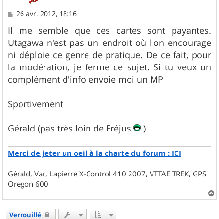
M
26 avr. 2012, 18:16
e
s
Il me semble que ces cartes sont payantes.
s
Utagawa n'est pas un endroit où l'on encourage
a
g
ni déploie ce genre de pratique. De ce fait, pour
e
la modération, je ferme ce sujet. Si tu veux un
complément d'info envoie moi un MP
Sportivement
Gérald (pas très loin de Fréjus
)
Merci de jeter un oeil à la charte du forum : ICI
Gérald, Var, Lapierre X-Control 410 2007, VTTAE TREK, GPS
Oregon 600
a
u
Verrouillé
t