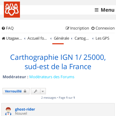
Menu
FAQ
Inscription
Connexion
UtagawaVTT (Randos VTT et VTTAE avec traces GPS)
Accueil forum
Générale
Cartographie et GPS
Les GPS
Carthographie IGN 1/ 25000,
sud-est de la France
Modérateur :
Modérateurs des Forums
Verrouillé
2 messages • Page
1
sur
1
ghost-rider
Nouvel