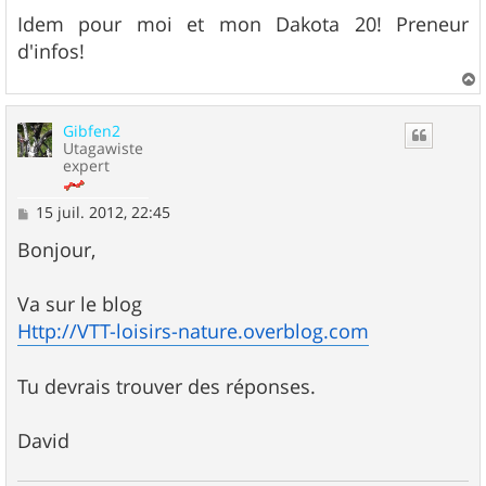
e
s
Idem pour moi et mon Dakota 20! Preneur
s
d'infos!
a
g
e
a
u
Gibfen2
t
Utagawiste
expert
M
15 juil. 2012, 22:45
e
s
Bonjour,
s
a
g
Va sur le blog
e
Http://VTT-loisirs-nature.overblog.com
Tu devrais trouver des réponses.
David