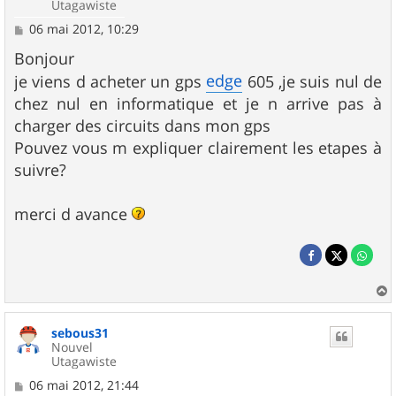
Utagawiste
M
06 mai 2012, 10:29
e
s
Bonjour
s
edge
je viens d acheter un gps
605 ,je suis nul de
a
g
chez nul en informatique et je n arrive pas à
e
charger des circuits dans mon gps
Pouvez vous m expliquer clairement les etapes à
suivre?
merci d avance
a
u
sebous31
t
Nouvel
Utagawiste
M
06 mai 2012, 21:44