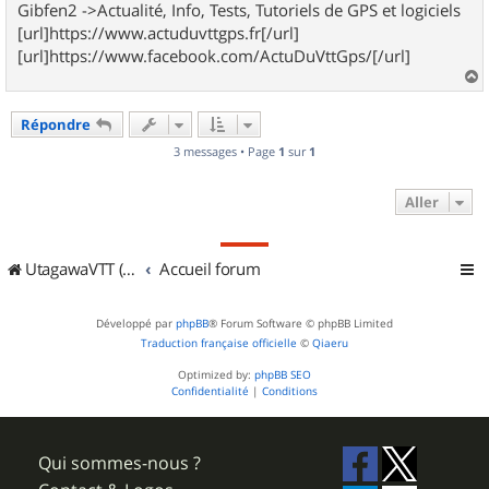
Gibfen2 ->Actualité, Info, Tests, Tutoriels de GPS et logiciels
[url]https://www.actuduvttgps.fr[/url]
[url]https://www.facebook.com/ActuDuVttGps/[/url]
a
u
Répondre
t
3 messages • Page
1
sur
1
Aller
UtagawaVTT (Randos VTT et VTTAE avec traces GPS)
Accueil forum
Développé par
phpBB
® Forum Software © phpBB Limited
Traduction française officielle
©
Qiaeru
Optimized by:
phpBB SEO
Confidentialité
|
Conditions
Qui sommes-nous ?