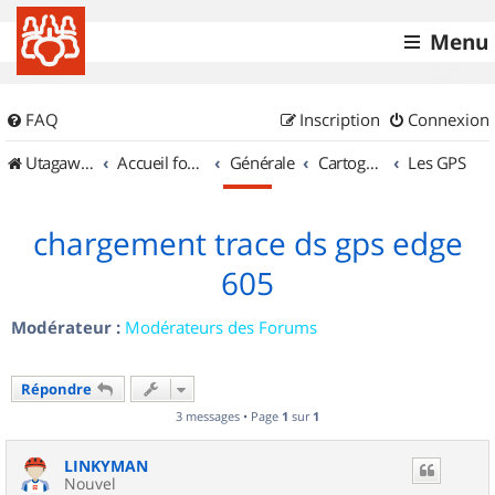
Menu
FAQ
Inscription
Connexion
UtagawaVTT (Randos VTT et VTTAE avec traces GPS)
Accueil forum
Générale
Cartographie et GPS
Les GPS
chargement trace ds gps edge
605
Modérateur :
Modérateurs des Forums
Répondre
3 messages • Page
1
sur
1
LINKYMAN
Nouvel